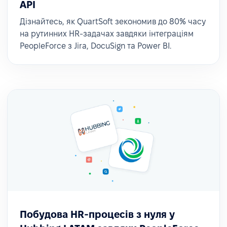
API
Дізнайтесь, як QuartSoft зекономив до 80% часу
на рутинних HR-задачах завдяки інтеграціям
PeopleForce з Jira, DocuSign та Power BI.
Побудова HR-процесів з нуля у