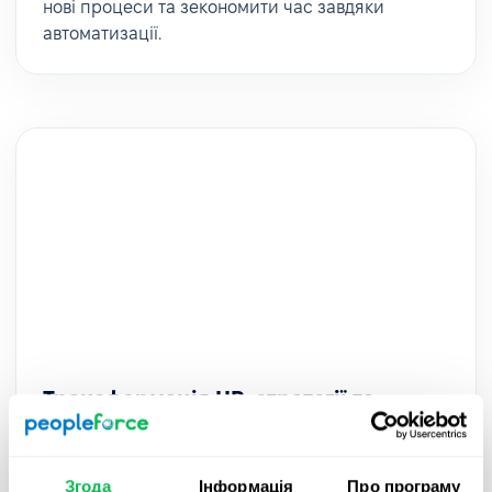
нові процеси та зекономити час завдяки
автоматизації.
Трансформація HR-стратегії та
процесів в AWT Bavaria – з
PeopleForce
Згода
Інформація
Про програму