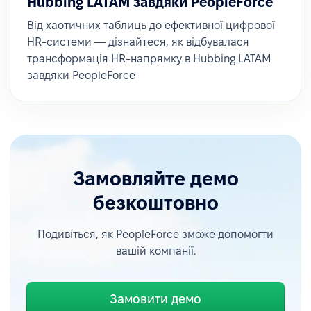
Hubbing LATAM завдяки PeopleForce
Від хаотичних таблиць до ефективної цифрової
HR-системи — дізнайтеся, як відбувалася
трансформація HR-напрямку в Hubbing LATAM
завдяки PeopleForce
Замовляйте демо
безкоштовно
Подивіться, як PeopleForce зможе допомогти
вашій компанії.
Замовити демо