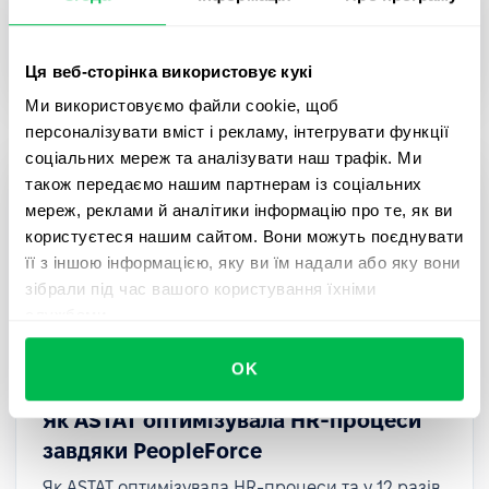
Дізнайтеся, як AWT Bavaria оптимізували
рекрутинг, онбординг та оцінку співробітників за
допомогою PeopleForce.
Ця веб-сторінка використовує кукі
Ми використовуємо файли cookie, щоб
персоналізувати вміст і рекламу, інтегрувати функції
соціальних мереж та аналізувати наш трафік. Ми
також передаємо нашим партнерам із соціальних
мереж, реклами й аналітики інформацію про те, як ви
користуєтеся нашим сайтом. Вони можуть поєднувати
її з іншою інформацією, яку ви їм надали або яку вони
зібрали під час вашого користування їхніми
службами.
OK
Як ASTAT оптимізувала HR-процеси
завдяки PeopleForce
Як ASTAT оптимізувала HR-процеси та у 12 разів