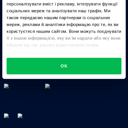
персоналізувати вміст і рекламу, інтегрувати функції
Business driven. People focused.
соціальних мереж та аналізувати наш трафік. Ми
також передаємо нашим партнерам із соціальних
мереж, реклами й аналітики інформацію про те, як ви
користуєтеся нашим сайтом. Вони можуть поєднувати
її з іншою інформацією, яку ви їм надали або яку вони
зібрали під час вашого користування їхніми
службами.
Цілісне HRM-рішення для управління талантами,
OK
часом, ефективністю та культурою компанії.