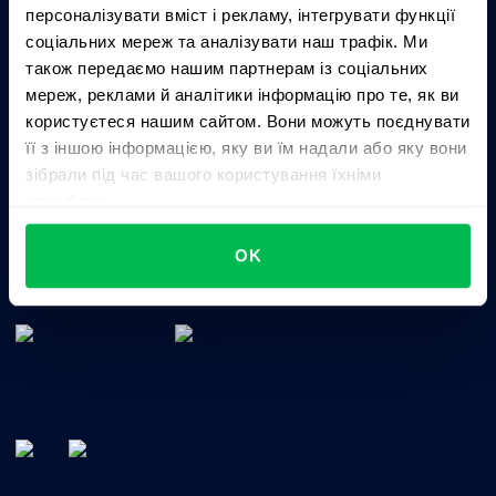
персоналізувати вміст і рекламу, інтегрувати функції
Business driven. People focused.
соціальних мереж та аналізувати наш трафік. Ми
також передаємо нашим партнерам із соціальних
мереж, реклами й аналітики інформацію про те, як ви
користуєтеся нашим сайтом. Вони можуть поєднувати
її з іншою інформацією, яку ви їм надали або яку вони
зібрали під час вашого користування їхніми
службами.
Цілісне HRM-рішення для управління талантами,
OK
часом, ефективністю та культурою компанії.