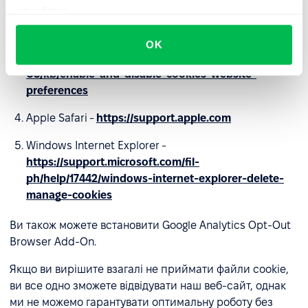
службами.
Opera -
https://help.opera.com/en/latest/web-
preferences/#cookies
OK
Firefox -
https://support.mozilla.org/en-
US/kb/enable-and-disable-cookies-website-
preferences
Apple Safari -
https://support.apple.com
Windows Internet Explorer -
https://support.microsoft.com/fil-
ph/help/17442/windows-internet-explorer-delete-
manage-cookies
Ви також можете встановити Google Analytics Opt-Out
Browser Add-On.
Якщо ви вирішите взагалі не приймати файли cookie,
ви все одно зможете відвідувати наш веб-сайт, однак
ми не можемо гарантувати оптимальну роботу без