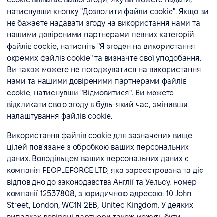
натиснувши кнопку "Дозволити файли cookie". Якщо ви
не бажаєте надавати згоду на використання нами та
нашими довіреними партнерами певних категорій
файлів cookie, натисніть "Я згоден на використання
окремих файлів cookie" та визначте свої уподобання.
Ви також можете не погоджуватися на використання
нами та нашими довіреними партнерами файлів
cookie, натиснувши "Відмовитися". Ви можете
відкликати свою згоду в будь-який час, змінивши
налаштування файлів cookie.
Використання файлів cookie для зазначених вище
цілей пов'язане з обробкою ваших персональних
даних. Володільцем ваших персональних даних є
компанія PEOPLEFORCE LTD, яка зареєстрована та діє
відповідно до законодавства Англії та Уельсу, номер
компанії 12537808, з юридичною адресою: 10 John
Street, London, WC1N 2EB, United Kingdom. У деяких
випадках довірені партнери також можуть бути