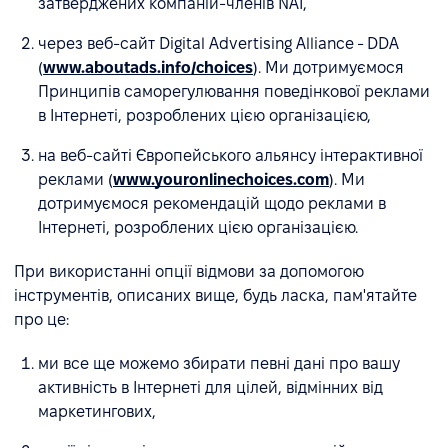
затверджених компаній-членів NAI,
через веб-сайт Digital Advertising Alliance - DDA
(
www.aboutads.info/choices
). Ми дотримуємося
Принципів саморегулювання поведінкової реклами
в Інтернеті, розроблених цією організацією,
на веб-сайті Європейського альянсу інтерактивної
реклами (
www.youronlinechoices.com
). Ми
дотримуємося рекомендацій щодо реклами в
Інтернеті, розроблених цією організацією.
При використанні опції відмови за допомогою
інструментів, описаних вище, будь ласка, пам'ятайте
про це:
ми все ще можемо збирати певні дані про вашу
активність в Інтернеті для цілей, відмінних від
маркетингових,