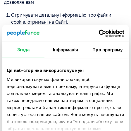
дозволяє вам
Отримувати детальну інформацію про файли
cookie, отримані на Сайті;
Надавати та відкликати свою згоду на
використання нами та нашими довіреними
партнерами необов'язкових файлів cookie;
Згода
Інформація
Про програму
Змінювати попередньо вибрані налаштування.
Ця веб-сторінка використовує кукі
Якщо ви використовуєте комп'ютер і новий браузер і
хочете видалити файли cookie, які вже встановлені на
Ми використовуємо файли cookie, щоб
вашому комп'ютері, натисніть одночасно CTRL + SHIFT +
персоналізувати вміст і рекламу, інтегрувати функції
DELETE.
соціальних мереж та аналізувати наш трафік. Ми
також передаємо нашим партнерам із соціальних
Якщо гарячі клавіші не працюють у вашому браузері,
мереж, реклами й аналітики інформацію про те, як ви
відвідайте сайт підтримки відповідного браузера:
користуєтеся нашим сайтом. Вони можуть поєднувати
її з іншою інформацією, яку ви їм надали або яку вони
GoogleChrome -
https://support.google.com
зібрали під час вашого користування їхніми