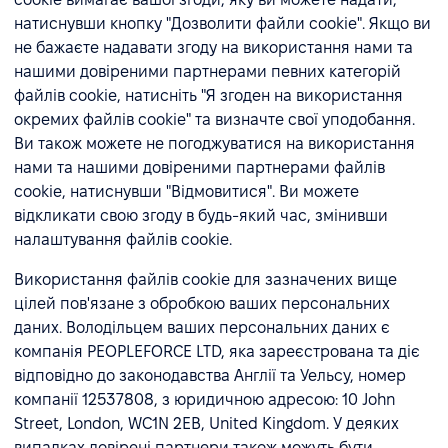
натиснувши кнопку "Дозволити файли cookie". Якщо ви
не бажаєте надавати згоду на використання нами та
нашими довіреними партнерами певних категорій
файлів cookie, натисніть "Я згоден на використання
окремих файлів cookie" та визначте свої уподобання.
Ви також можете не погоджуватися на використання
нами та нашими довіреними партнерами файлів
cookie, натиснувши "Відмовитися". Ви можете
відкликати свою згоду в будь-який час, змінивши
налаштування файлів cookie.
Використання файлів cookie для зазначених вище
цілей пов'язане з обробкою ваших персональних
даних. Володільцем ваших персональних даних є
компанія PEOPLEFORCE LTD, яка зареєстрована та діє
відповідно до законодавства Англії та Уельсу, номер
компанії 12537808, з юридичною адресою: 10 John
Street, London, WC1N 2EB, United Kingdom. У деяких
випадках довірені партнери також можуть бути