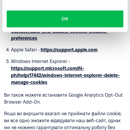
службами.
Opera -
https://help.opera.com/en/latest/web-
preferences/#cookies
OK
Firefox -
https://support.mozilla.org/en-
US/kb/enable-and-disable-cookies-website-
preferences
Apple Safari -
https://support.apple.com
Windows Internet Explorer -
https://support.microsoft.com/fil-
ph/help/17442/windows-internet-explorer-delete-
manage-cookies
Ви також можете встановити Google Analytics Opt-Out
Browser Add-On.
Якщо ви вирішите взагалі не приймати файли cookie,
ви все одно зможете відвідувати наш веб-сайт, однак
ми не можемо гарантувати оптимальну роботу без