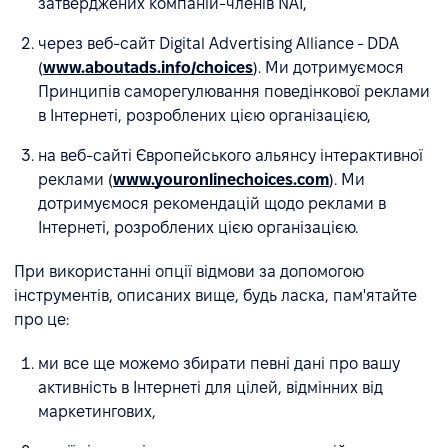
затверджених компаній-членів NAI,
через веб-сайт Digital Advertising Alliance - DDA
(
www.aboutads.info/choices
). Ми дотримуємося
Принципів саморегулювання поведінкової реклами
в Інтернеті, розроблених цією організацією,
на веб-сайті Європейського альянсу інтерактивної
реклами (
www.youronlinechoices.com
). Ми
дотримуємося рекомендацій щодо реклами в
Інтернеті, розроблених цією організацією.
При використанні опції відмови за допомогою
інструментів, описаних вище, будь ласка, пам'ятайте
про це:
ми все ще можемо збирати певні дані про вашу
активність в Інтернеті для цілей, відмінних від
маркетингових,