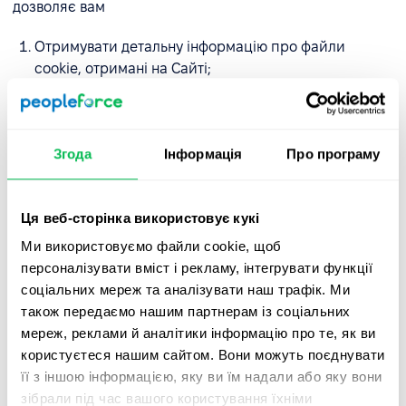
дозволяє вам
Отримувати детальну інформацію про файли
cookie, отримані на Сайті;
Надавати та відкликати свою згоду на
використання нами та нашими довіреними
партнерами необов'язкових файлів cookie;
Згода
Інформація
Про програму
Змінювати попередньо вибрані налаштування.
Ця веб-сторінка використовує кукі
Якщо ви використовуєте комп'ютер і новий браузер і
хочете видалити файли cookie, які вже встановлені на
Ми використовуємо файли cookie, щоб
вашому комп'ютері, натисніть одночасно CTRL + SHIFT +
персоналізувати вміст і рекламу, інтегрувати функції
DELETE.
соціальних мереж та аналізувати наш трафік. Ми
також передаємо нашим партнерам із соціальних
Якщо гарячі клавіші не працюють у вашому браузері,
мереж, реклами й аналітики інформацію про те, як ви
відвідайте сайт підтримки відповідного браузера:
користуєтеся нашим сайтом. Вони можуть поєднувати
її з іншою інформацією, яку ви їм надали або яку вони
GoogleChrome -
https://support.google.com
зібрали під час вашого користування їхніми