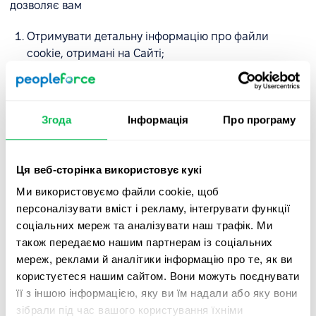
дозволяє вам
Отримувати детальну інформацію про файли
cookie, отримані на Сайті;
Надавати та відкликати свою згоду на
використання нами та нашими довіреними
партнерами необов'язкових файлів cookie;
Згода
Інформація
Про програму
Змінювати попередньо вибрані налаштування.
Ця веб-сторінка використовує кукі
Якщо ви використовуєте комп'ютер і новий браузер і
хочете видалити файли cookie, які вже встановлені на
Ми використовуємо файли cookie, щоб
вашому комп'ютері, натисніть одночасно CTRL + SHIFT +
персоналізувати вміст і рекламу, інтегрувати функції
DELETE.
соціальних мереж та аналізувати наш трафік. Ми
також передаємо нашим партнерам із соціальних
Якщо гарячі клавіші не працюють у вашому браузері,
мереж, реклами й аналітики інформацію про те, як ви
відвідайте сайт підтримки відповідного браузера:
користуєтеся нашим сайтом. Вони можуть поєднувати
її з іншою інформацією, яку ви їм надали або яку вони
GoogleChrome -
https://support.google.com
зібрали під час вашого користування їхніми