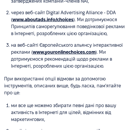
затверджених компаній-членів NAI,
через веб-сайт Digital Advertising Alliance - DDA
(
www.aboutads.info/choices
). Ми дотримуємося
Принципів саморегулювання поведінкової реклами
в Інтернеті, розроблених цією організацією,
на веб-сайті Європейського альянсу інтерактивної
реклами (
www.youronlinechoices.com
). Ми
дотримуємося рекомендацій щодо реклами в
Інтернеті, розроблених цією організацією.
При використанні опції відмови за допомогою
інструментів, описаних вище, будь ласка, пам'ятайте
про це:
ми все ще можемо збирати певні дані про вашу
активність в Інтернеті для цілей, відмінних від
маркетингових,