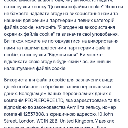
натиснувши кнопку "Дозволити файли cookie". Якщо ви
не бажаєте надавати згоду на використання нами та
нашими довіреними партнерами певних категорій
файлів cookie, натисніть "Я згоден на використання
окремих файлів cookie" та визначте свої уподобання.
Ви також можете не погоджуватися на використання
нами та нашими довіреними партнерами файлів
cookie, натиснувши "Відмовитися". Ви можете
відкликати свою згоду в будь-який час, змінивши
налаштування файлів cookie.
Використання файлів cookie для зазначених вище
цілей пов'язане з обробкою ваших персональних
даних. Володільцем ваших персональних даних є
компанія PEOPLEFORCE LTD, яка зареєстрована та діє
відповідно до законодавства Англії та Уельсу, номер
компанії 12537808, з юридичною адресою: 10 John
Street, London, WC1N 2EB, United Kingdom. У деяких
випадках довірені партнери також можуть бути