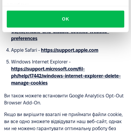
службами.
Opera -
https://help.opera.com/en/latest/web-
preferences/#cookies
OK
Firefox -
https://support.mozilla.org/en-
US/kb/enable-and-disable-cookies-website-
preferences
Apple Safari -
https://support.apple.com
Windows Internet Explorer -
https://support.microsoft.com/fil-
ph/help/17442/windows-internet-explorer-delete-
manage-cookies
Ви також можете встановити Google Analytics Opt-Out
Browser Add-On.
Якщо ви вирішите взагалі не приймати файли cookie,
ви все одно зможете відвідувати наш веб-сайт, однак
ми не можемо гарантувати оптимальну роботу без