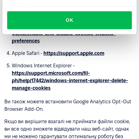
службами.
Opera -
https://help.opera.com/en/latest/web-
preferences/#cookies
OK
Firefox -
https://support.mozilla.org/en-
US/kb/enable-and-disable-cookies-website-
preferences
Apple Safari -
https://support.apple.com
Windows Internet Explorer -
https://support.microsoft.com/fil-
ph/help/17442/windows-internet-explorer-delete-
manage-cookies
Ви також можете встановити Google Analytics Opt-Out
Browser Add-On.
Якщо ви вирішите взагалі не приймати файли cookie,
ви все одно зможете відвідувати наш веб-сайт, однак
ми не можемо гарантувати оптимальну роботу без