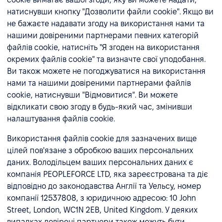
натиснувши кнопку "Дозволити файли cookie". Якщо ви
не бажаєте надавати згоду на використання нами та
нашими довіреними партнерами певних категорій
файлів cookie, натисніть "Я згоден на використання
окремих файлів cookie" та визначте свої уподобання.
Ви також можете не погоджуватися на використання
нами та нашими довіреними партнерами файлів
cookie, натиснувши "Відмовитися". Ви можете
відкликати свою згоду в будь-який час, змінивши
налаштування файлів cookie.
Використання файлів cookie для зазначених вище
цілей пов'язане з обробкою ваших персональних
даних. Володільцем ваших персональних даних є
компанія PEOPLEFORCE LTD, яка зареєстрована та діє
відповідно до законодавства Англії та Уельсу, номер
компанії 12537808, з юридичною адресою: 10 John
Street, London, WC1N 2EB, United Kingdom. У деяких
випадках довірені партнери також можуть бути