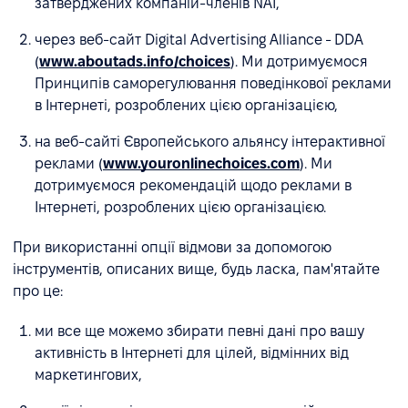
затверджених компаній-членів NAI,
через веб-сайт Digital Advertising Alliance - DDA
(
www.aboutads.info/choices
). Ми дотримуємося
Принципів саморегулювання поведінкової реклами
в Інтернеті, розроблених цією організацією,
на веб-сайті Європейського альянсу інтерактивної
реклами (
www.youronlinechoices.com
). Ми
дотримуємося рекомендацій щодо реклами в
Інтернеті, розроблених цією організацією.
При використанні опції відмови за допомогою
інструментів, описаних вище, будь ласка, пам'ятайте
про це:
ми все ще можемо збирати певні дані про вашу
активність в Інтернеті для цілей, відмінних від
маркетингових,