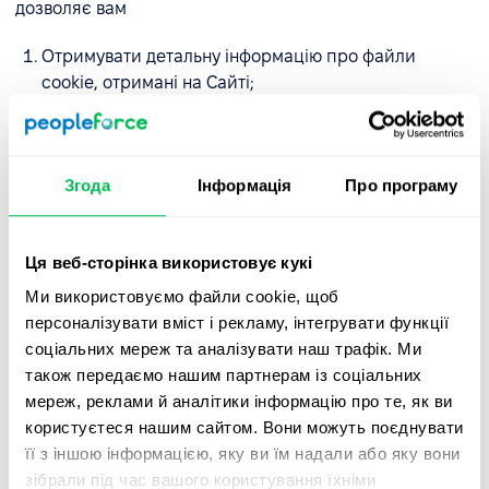
дозволяє вам
Отримувати детальну інформацію про файли
cookie, отримані на Сайті;
Надавати та відкликати свою згоду на
використання нами та нашими довіреними
партнерами необов'язкових файлів cookie;
Згода
Інформація
Про програму
Змінювати попередньо вибрані налаштування.
Ця веб-сторінка використовує кукі
Якщо ви використовуєте комп'ютер і новий браузер і
хочете видалити файли cookie, які вже встановлені на
Ми використовуємо файли cookie, щоб
вашому комп'ютері, натисніть одночасно CTRL + SHIFT +
персоналізувати вміст і рекламу, інтегрувати функції
DELETE.
соціальних мереж та аналізувати наш трафік. Ми
також передаємо нашим партнерам із соціальних
Якщо гарячі клавіші не працюють у вашому браузері,
мереж, реклами й аналітики інформацію про те, як ви
відвідайте сайт підтримки відповідного браузера:
користуєтеся нашим сайтом. Вони можуть поєднувати
її з іншою інформацією, яку ви їм надали або яку вони
GoogleChrome -
https://support.google.com
зібрали під час вашого користування їхніми