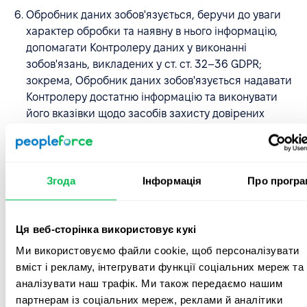
Обробник даних зобов'язується, беручи до уваги
характер обробки та наявну в нього інформацію,
допомагати Контролеру даних у виконанні
зобов'язань, викладених у ст. ст. 32–36 GDPR;
зокрема, Обробник даних зобов'язується надавати
Контролеру достатню інформацію та виконувати
його вказівки щодо засобів захисту довірених
персональних даних, порушень персональних
даних, які є предметом DPA, та повідомлення
наглядового органу або осіб, яких стосуються
персональні дані, допомагати у проведенні оцінки
Згода
Інформація
Про програ
впливу на захист даних, а також у попередній
консультації з наглядовим органом та виконанні
рекомендацій органу.
Ця веб-сторінка використовує кукі
Ми використовуємо файли cookie, щоб персоналізувати
Обробник даних зобов'язується негайно надати
вміст і рекламу, інтегрувати функції соціальних мереж та
Контролеру даних інформацію про порушення
аналізувати наш трафік. Ми також передаємо нашим
персональних даних, довірених Обробнику даних,
партнерам із соціальних мереж, реклами й аналітики
включаючи інформацію, необхідну для того, щоб