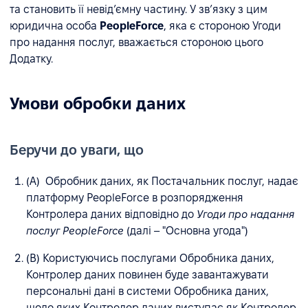
та становить її невід’ємну частину. У зв’язку з цим
юридична особа
PeopleForce
, яка є стороною Угоди
про надання послуг, вважається стороною цього
Додатку.
Умови обробки даних
Беручи до уваги, що
(A) Обробник даних, як Постачальник послуг, надає
платформу PeopleForce в розпорядження
Контролера даних відповідно до
Угоди про надання
послуг PeopleForce
(далі – "Основна угода")
(B) Користуючись послугами Обробника даних,
Контролер даних повинен буде завантажувати
персональні дані в системи Обробника даних,
щодо яких Контролер даних виступає як Контролер