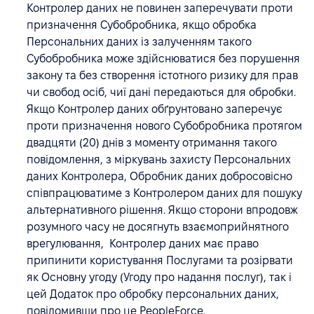
Контролер даних не повинен заперечувати проти
призначення Субобробника, якщо обробка
Персональних даних із залученням такого
Субобробника може здійснюватися без порушення
закону та без створення істотного ризику для прав
чи свобод осіб, чиї дані передаються для обробки.
Якщо Контролер даних обґрунтовано заперечує
проти призначення нового Субобробника протягом
двадцяти (20) днів з моменту отримання такого
повідомлення, з міркувань захисту Персональних
даних Контролера, Обробник даних добросовісно
співпрацюватиме з Контролером даних для пошуку
альтернативного рішення. Якщо сторони впродовж
розумного часу не досягнуть взаємоприйнятного
врегулювання, Контролер даних має право
припинити користування Послугами та розірвати
як Основну угоду (Угоду про надання послуг), так і
цей Додаток про обробку персональних даних,
повідомивши про це PeopleForce.