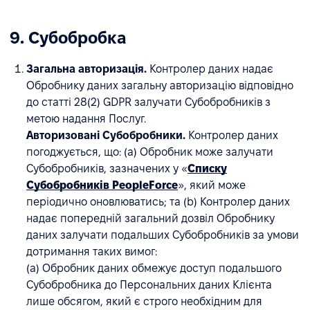
9. Субобробка
Загальна авторизація.
Контролер даних надає
Обробнику даних загальну авторизацію відповідно
до статті 28(2) GDPR залучати Субобробників з
метою надання Послуг.
Авторизовані Субобробники.
Контролер даних
погоджується, що: (a) Обробник може залучати
Субобробників, зазначених у «
Списку
Субобробників PeopleForce
», який може
періодично оновлюватись; та (b) Контролер даних
надає попередній загальний дозвіл Обробнику
даних залучати подальших Субобробників за умови
дотримання таких вимог:
(a) Обробник даних обмежує доступ подальшого
Субобробника до Персональних даних Клієнта
лише обсягом, який є строго необхідним для