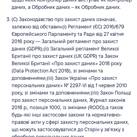
даних, а Обробник даних – як Обробник даних.
(C) Законодавство про захист даних означає,
залежно від обставин:(i) Регламент (ЄС) 2016/679
Європейського Парламенту та Ради від 27 квітня
2016 року — Загальний регламент про захист
даних (GDPR);(ii) Загальний регламент Великої
Британії про захист даних (UK GDPR) та Закон
Великої Британії «Про захист даних» 2018 року
(Data Protection Act 2018), зі змінами та
доповненнями;(iii) Закон України «Про захист
персональних даних» № 2297-VI від 1 червня 2010
року, зі змінами та доповненнями;(iiii) Закон Польщі
про захист персональних даних, Журнал законів
2018 р., позиція 1000, із змінами (RODO);а також
будь-які інші застосовні закони та нормативно-
правові акти у сфері захисту персональних даних,
що можуть застосовуватися до Сторін у зв’язку з
обробкою персональних даних.