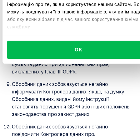
інформацію про те, як ви користуєтеся нашим сайтом. Во
Контролер даних міг повідомити про порушення
можуть поєднувати її з іншою інформацією, яку ви їм над
наглядовий орган, зазначений у ст. 33 п. 3 GDPR.
або яку вони зібрали під час вашого користування їхніми
Обробник даних зобов'язується допомагати
службами.
Контролеру даних, наскільки це можливо, за
допомогою відповідних технічних та організаційних
заходів та на основі окремих домовленостей, у
OK
виконанні зобов'язання відповідати на запити
суб'єктів даних при здійсненні їхніх прав,
викладених у Главі III GDPR.
Обробник даних зобов'язується негайно
інформувати Контролера даних, якщо, на думку
Обробника даних, видані йому інструкції
становлять порушення GDPR або інших положень
законодавства про захист даних.
Обробник даних зобов'язується негайно
повідомити Контролера даних про: