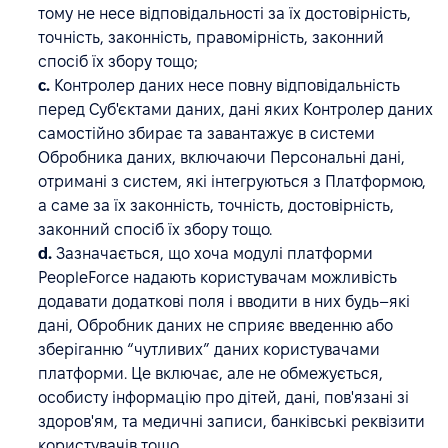
тому не несе відповідальності за їх достовірність,
точність, законність, правомірність, законний
спосіб їх збору тощо;
c.
Контролер даних несе повну відповідальність
перед Суб'єктами даних, дані яких Контролер даних
самостійно збирає та завантажує в системи
Обробника даних, включаючи Персональні дані,
отримані з систем, які інтегруються з Платформою,
а саме за їх законність, точність, достовірність,
законний спосіб їх збору тощо.
d.
Зазначається, що хоча модулі платформи
PeopleForce надають користувачам можливість
додавати додаткові поля і вводити в них будь–які
дані, Обробник даних не сприяє введенню або
зберіганню “чутливих” даних користувачами
платформи. Це включає, але не обмежується,
особисту інформацію про дітей, дані, пов'язані зі
здоров'ям, та медичні записи, банківські реквізити
користувачів тощо.