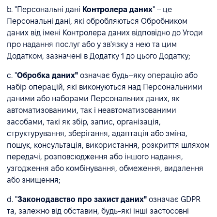
b. "Персональні дані
Контролера даних
" – це
Персональні дані, які обробляються Обробником
даних від імені Контролера даних відповідно до Угоди
про надання послуг або у зв'язку з нею та цим
Додатком, зазначені в Додатку 1 до цього Додатку;
c. "
Обробка даних"
означає будь–яку операцію або
набір операцій, які виконуються над Персональними
даними або наборами Персональних даних, як
автоматизованими, так і неавтоматизованими
засобами, такі як збір, запис, організація,
структурування, зберігання, адаптація або зміна,
пошук, консультація, використання, розкриття шляхом
передачі, розповсюдження або іншого надання,
узгодження або комбінування, обмеження, видалення
або знищення;
d. "
Законодавство про захист даних"
означає GDPR
та, залежно від обставин, будь-які інші застосовні