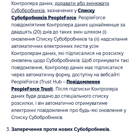
Контролера даних,
додавати або змінювати
Субобробників
, зазначених у
Списку
Субобробників PeopleForce
. PeopleForce
повідомлятиме Контролера даних щонайменше за
двадцять (20) днів до таких змін шляхом (i)
оновлення Списку Субобробників та (ii) надсилання
автоматичних електронних листів усім
Контролерам даних, які підписалися на розсилку
оновлень щодо Субобробників. Щоб отримувати такі
повідомлення, Контролер даних має підписатися
через автоматичну форму, доступну на вебсайті
PeopleForce (Trust Hub –
Повідомлення
PeopleForce Trust
). Після підписки Контролера
даних буде додано до спеціального списку
розсилки, і він автоматично отримуватиме
електронні повідомлення про будь-які оновлення у
Списку Субобробників.
Заперечення проти нових Субобробників.