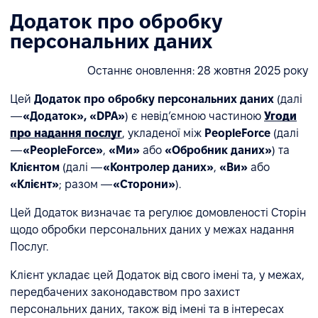
Додаток про обробку
персональних даних
Останнє оновлення: 28 жовтня 2025 року
Цей
Додаток про обробку персональних даних
(далі
—
«Додаток», «DPA»
) є невід’ємною частиною
Угоди
про надання послуг
, укладеної між
PeopleForce
(далі
—
«PeopleForce»
,
«Ми»
або
«Обробник даних»
) та
Клієнтом
(далі —
«Контролер даних»
,
«Ви»
або
«Клієнт»
; разом —
«Сторони»
).
Цей Додаток визначає та регулює домовленості Сторін
щодо обробки персональних даних у межах надання
Послуг.
Клієнт укладає цей Додаток від свого імені та, у межах,
передбачених законодавством про захист
персональних даних, також від імені та в інтересах