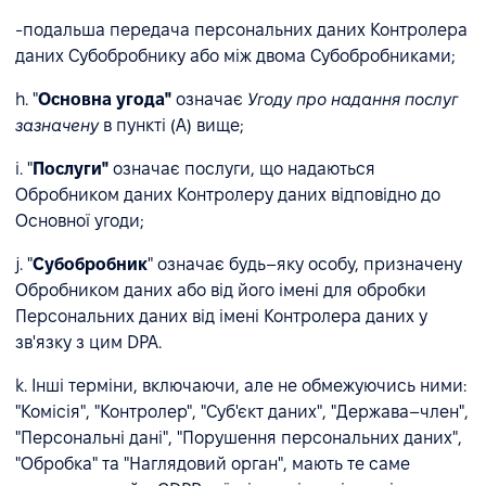
-подальша передача персональних даних Контролера
даних Субобробнику або між двома Субобробниками;
h. "
Основна угода"
означає
Угоду про надання послуг
зазначену
в пункті (А) вище;
i. "
Послуги"
означає послуги, що надаються
Обробником даних Контролеру даних відповідно до
Основної угоди;
j. "
Субобробник
" означає будь–яку особу, призначену
Обробником даних або від його імені для обробки
Персональних даних від імені Контролера даних у
зв'язку з цим DPA.
k. Інші терміни, включаючи, але не обмежуючись ними:
"Комісія", "Контролер", "Суб'єкт даних", "Держава–член",
"Персональні дані", "Порушення персональних даних",
"Обробка" та "Наглядовий орган", мають те саме