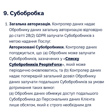
9. Субобробка
Загальна авторизація.
Контролер даних надає
Обробнику даних загальну авторизацію відповідно
до статті 28(2) GDPR залучати Субобробників з
метою надання Послуг.
Авторизовані Субобробники.
Контролер даних
погоджується, що: (a) Обробник може залучати
Субобробників, зазначених у «
Списку
Субобробників PeopleForce
», який може
періодично оновлюватись; та (b) Контролер даних
надає попередній загальний дозвіл Обробнику
даних залучати подальших Субобробників за умови
дотримання таких вимог:
(a) Обробник даних обмежує доступ подальшого
Субобробника до Персональних даних Клієнта
лише обсягом, який є строго необхідним для