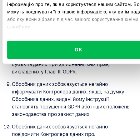
інформацію про те, як ви користуєтеся нашим сайтом. Во
Контролер даних міг повідомити про порушення
можуть поєднувати її з іншою інформацією, яку ви їм над
наглядовий орган, зазначений у ст. 33 п. 3 GDPR.
або яку вони зібрали під час вашого користування їхніми
Обробник даних зобов'язується допомагати
службами.
Контролеру даних, наскільки це можливо, за
допомогою відповідних технічних та організаційних
заходів та на основі окремих домовленостей, у
OK
виконанні зобов'язання відповідати на запити
суб'єктів даних при здійсненні їхніх прав,
викладених у Главі III GDPR.
Обробник даних зобов'язується негайно
інформувати Контролера даних, якщо, на думку
Обробника даних, видані йому інструкції
становлять порушення GDPR або інших положень
законодавства про захист даних.
Обробник даних зобов'язується негайно
повідомити Контролера даних про: