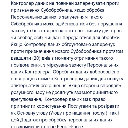
Контролер даних не повинен заперечувати проти
призначення Субобробника, якщо обробка
Персональних даних із залученням такого
Субобробника може здійснюватися без порушення
закону та без створення істотного ризику для прав
чи свобод осіб, чиї дані передаються для обробки.
Якщо Контролер даних обґрунтовано заперечує
проти призначення нового Субобробника протягом
двадцяти (20) днів з моменту отримання такого
повідомлення, з міркувань захисту Персональних
даних Контролера, Обробник даних добросовісно
співпрацюватиме з Контролером даних для пошуку
альтернативного рішення. Якщо сторони впродовж
розумного часу не досягнуть взаємоприйнятного
врегулювання, Контролер даних має право
припинити користування Послугами та розірвати
як Основну угоду (Угоду про надання послуг), так і
цей Додаток про обробку персональних даних,
повідомивши про це PeopleForce.