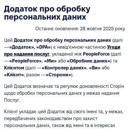
Додаток про обробку
персональних даних
Останнє оновлення: 28 жовтня 2025 року
Цей
Додаток про обробку персональних даних
(далі
—
«Додаток», «DPA»
) є невід’ємною частиною
Угоди
про надання послуг
, укладеної між
PeopleForce
(далі
—
«PeopleForce»
,
«Ми»
або
«Обробник даних»
) та
Клієнтом
(далі —
«Контролер даних»
,
«Ви»
або
«Клієнт»
; разом —
«Сторони»
).
Цей Додаток визначає та регулює домовленості Сторін
щодо обробки персональних даних у межах надання
Послуг.
Клієнт укладає цей Додаток від свого імені та, у межах,
передбачених законодавством про захист
персональних даних, також від імені та в інтересах