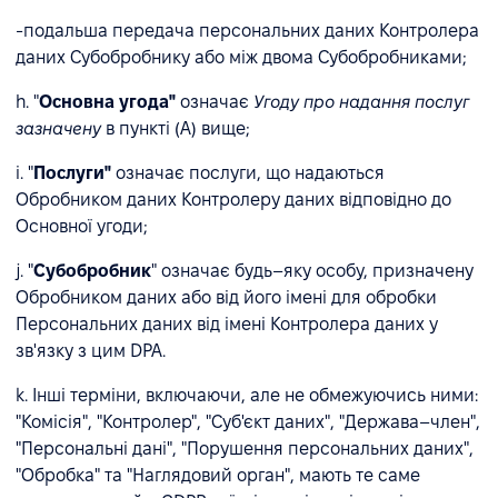
-подальша передача персональних даних Контролера
даних Субобробнику або між двома Субобробниками;
h. "
Основна угода"
означає
Угоду про надання послуг
зазначену
в пункті (А) вище;
i. "
Послуги"
означає послуги, що надаються
Обробником даних Контролеру даних відповідно до
Основної угоди;
j. "
Субобробник
" означає будь–яку особу, призначену
Обробником даних або від його імені для обробки
Персональних даних від імені Контролера даних у
зв'язку з цим DPA.
k. Інші терміни, включаючи, але не обмежуючись ними:
"Комісія", "Контролер", "Суб'єкт даних", "Держава–член",
"Персональні дані", "Порушення персональних даних",
"Обробка" та "Наглядовий орган", мають те саме