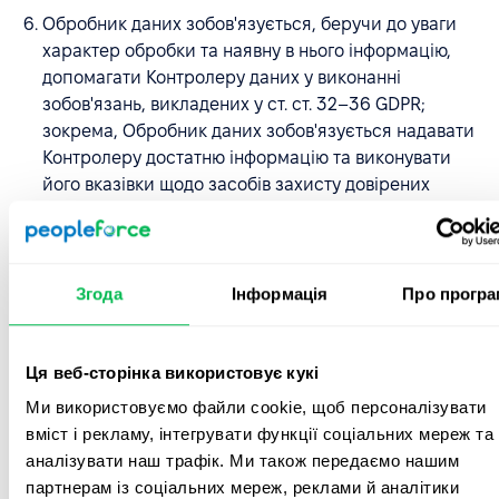
Обробник даних зобов'язується, беручи до уваги
характер обробки та наявну в нього інформацію,
допомагати Контролеру даних у виконанні
зобов'язань, викладених у ст. ст. 32–36 GDPR;
зокрема, Обробник даних зобов'язується надавати
Контролеру достатню інформацію та виконувати
його вказівки щодо засобів захисту довірених
персональних даних, порушень персональних
даних, які є предметом DPA, та повідомлення
наглядового органу або осіб, яких стосуються
персональні дані, допомагати у проведенні оцінки
Згода
Інформація
Про програ
впливу на захист даних, а також у попередній
консультації з наглядовим органом та виконанні
рекомендацій органу.
Ця веб-сторінка використовує кукі
Ми використовуємо файли cookie, щоб персоналізувати
Обробник даних зобов'язується негайно надати
вміст і рекламу, інтегрувати функції соціальних мереж та
Контролеру даних інформацію про порушення
аналізувати наш трафік. Ми також передаємо нашим
персональних даних, довірених Обробнику даних,
партнерам із соціальних мереж, реклами й аналітики
включаючи інформацію, необхідну для того, щоб