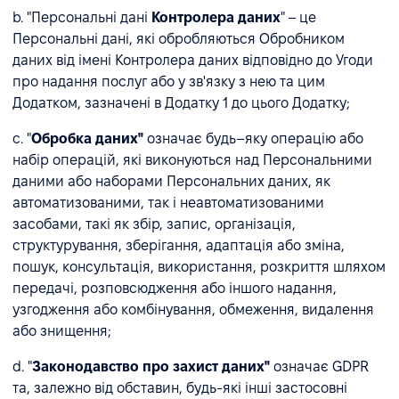
b. "Персональні дані
Контролера даних
" – це
Персональні дані, які обробляються Обробником
даних від імені Контролера даних відповідно до Угоди
про надання послуг або у зв'язку з нею та цим
Додатком, зазначені в Додатку 1 до цього Додатку;
c. "
Обробка даних"
означає будь–яку операцію або
набір операцій, які виконуються над Персональними
даними або наборами Персональних даних, як
автоматизованими, так і неавтоматизованими
засобами, такі як збір, запис, організація,
структурування, зберігання, адаптація або зміна,
пошук, консультація, використання, розкриття шляхом
передачі, розповсюдження або іншого надання,
узгодження або комбінування, обмеження, видалення
або знищення;
d. "
Законодавство про захист даних"
означає GDPR
та, залежно від обставин, будь-які інші застосовні