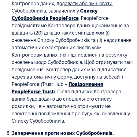
Контролера даних,
додавати або змінювати
Субобробників
, зазначених у
Списку
Субобробників PeopleForce
. PeopleForce
повідомлятиме Контролера даних щонайменше за
двадцять (20) днів до таких змін шляхом (i)
оновлення Списку Субобробників та (ii) надсилання
автоматичних електронних листів усім
Контролерам даних, які підписалися на розсилку
оновлень щодо Субобробників. Щоб отримувати такі
повідомлення, Контролер даних має підписатися
через автоматичну форму, доступну на вебсайті
PeopleForce (Trust Hub –
Повідомлення
PeopleForce Trust
). Після підписки Контролера
даних буде додано до спеціального списку
розсилки, і він автоматично отримуватиме
електронні повідомлення про будь-які оновлення у
Списку Субобробників.
Заперечення проти нових Субобробників.