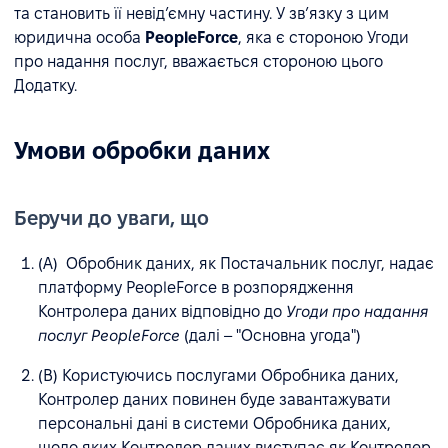
та становить її невід’ємну частину. У зв’язку з цим
юридична особа
PeopleForce
, яка є стороною Угоди
про надання послуг, вважається стороною цього
Додатку.
Умови обробки даних
Беручи до уваги, що
(A) Обробник даних, як Постачальник послуг, надає
платформу PeopleForce в розпорядження
Контролера даних відповідно до
Угоди про надання
послуг PeopleForce
(далі – "Основна угода")
(B) Користуючись послугами Обробника даних,
Контролер даних повинен буде завантажувати
персональні дані в системи Обробника даних,
щодо яких Контролер даних виступає як Контролер