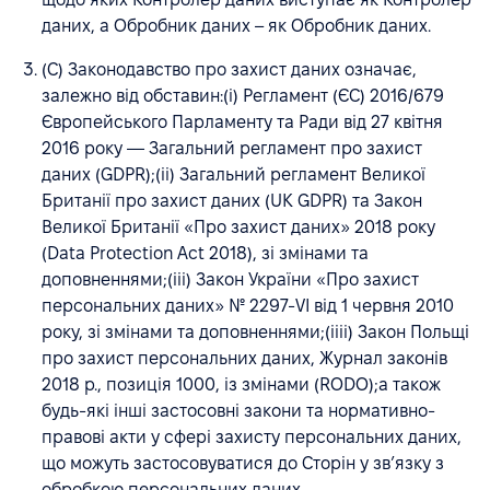
даних, а Обробник даних – як Обробник даних.
(C) Законодавство про захист даних означає,
залежно від обставин:(i) Регламент (ЄС) 2016/679
Європейського Парламенту та Ради від 27 квітня
2016 року — Загальний регламент про захист
даних (GDPR);(ii) Загальний регламент Великої
Британії про захист даних (UK GDPR) та Закон
Великої Британії «Про захист даних» 2018 року
(Data Protection Act 2018), зі змінами та
доповненнями;(iii) Закон України «Про захист
персональних даних» № 2297-VI від 1 червня 2010
року, зі змінами та доповненнями;(iiii) Закон Польщі
про захист персональних даних, Журнал законів
2018 р., позиція 1000, із змінами (RODO);а також
будь-які інші застосовні закони та нормативно-
правові акти у сфері захисту персональних даних,
що можуть застосовуватися до Сторін у зв’язку з
обробкою персональних даних.