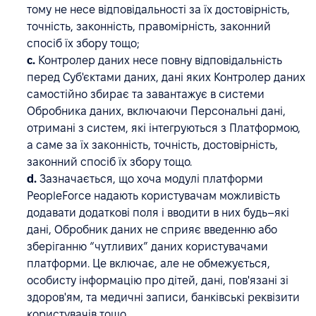
тому не несе відповідальності за їх достовірність,
точність, законність, правомірність, законний
спосіб їх збору тощо;
c.
Контролер даних несе повну відповідальність
перед Суб'єктами даних, дані яких Контролер даних
самостійно збирає та завантажує в системи
Обробника даних, включаючи Персональні дані,
отримані з систем, які інтегруються з Платформою,
а саме за їх законність, точність, достовірність,
законний спосіб їх збору тощо.
d.
Зазначається, що хоча модулі платформи
PeopleForce надають користувачам можливість
додавати додаткові поля і вводити в них будь–які
дані, Обробник даних не сприяє введенню або
зберіганню “чутливих” даних користувачами
платформи. Це включає, але не обмежується,
особисту інформацію про дітей, дані, пов'язані зі
здоров'ям, та медичні записи, банківські реквізити
користувачів тощо.