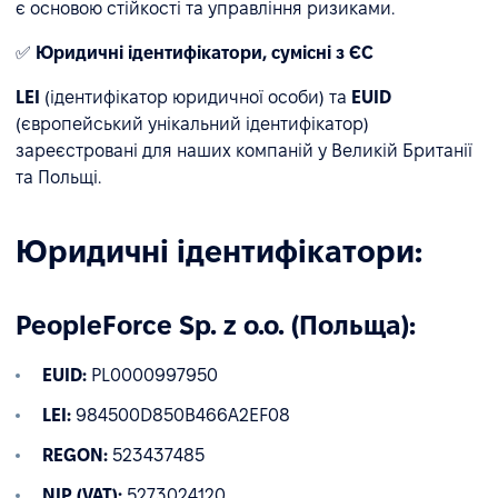
є основою стійкості та управління ризиками.
✅
Юридичні ідентифікатори, сумісні з ЄС
LEI
(ідентифікатор юридичної особи) та
EUID
(європейський унікальний ідентифікатор)
зареєстровані для наших компаній у Великій Британії
та Польщі.
Юридичні ідентифікатори:
PeopleForce Sp. z o.o. (Польща):
EUID:
PL0000997950
LEI:
984500D850B466A2EF08
REGON:
523437485
NIP (VAT):
5273024120