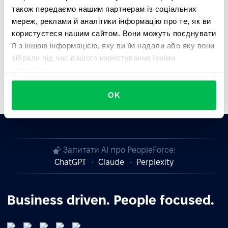
також передаємо нашим партнерам із соціальних
Співпрацюйте з PeopleForce — залишайтеся
мереж, реклами й аналітики інформацію про те, як ви
стійкими, захищеними та відповідними до вимог.
користуєтеся нашим сайтом. Вони можуть поєднувати
її з іншою інформацією, яку ви їм надали або яку вони
зібрали під час вашого користування їхніми
службами.
OK
Запитати AI про PeopleForce:
ChatGPT
Claude
Perplexity
Business driven. People focused.