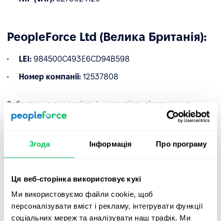
PeopleForce Ltd (Велика Британія):
LEI:
984500C493E6CD94B598
Номер компанії:
12537808
Забезпечує прозорість і можливість відстеження
транскордонних операцій.
✅
Розроблено для фінансових послуг
Згода
Інформація
Про програму
Завдяки відповідності вимогам DORA ми дозволяємо
регульованим фінансовим установам ЄС
Ця веб-сторінка використовує кукі
використовувати нашу платформу з повною
впевненістю — з гарантованим надійним управлінням,
Ми використовуємо файли cookie, щоб
кібербезпекою та контролем безперервності
персоналізувати вміст і рекламу, інтегрувати функції
діяльності.
соціальних мереж та аналізувати наш трафік. Ми