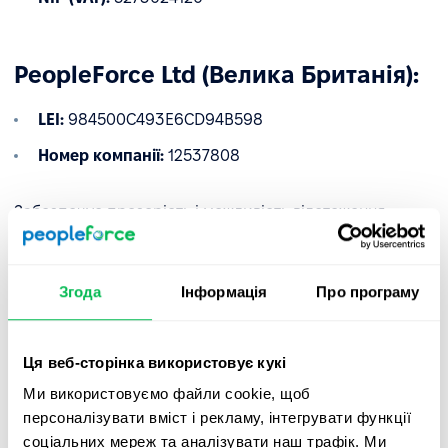
PeopleForce Ltd (Велика Британія):
LEI:
984500C493E6CD94B598
Номер компанії:
12537808
Забезпечує прозорість і можливість відстеження
транскордонних операцій.
✅
Розроблено для фінансових послуг
Згода
Інформація
Про програму
Завдяки відповідності вимогам DORA ми дозволяємо
регульованим фінансовим установам ЄС
Ця веб-сторінка використовує кукі
використовувати нашу платформу з повною
впевненістю — з гарантованим надійним управлінням,
Ми використовуємо файли cookie, щоб
кібербезпекою та контролем безперервності
персоналізувати вміст і рекламу, інтегрувати функції
діяльності.
соціальних мереж та аналізувати наш трафік. Ми