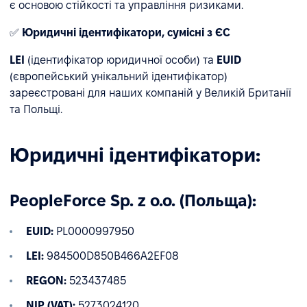
є основою стійкості та управління ризиками.
✅
Юридичні ідентифікатори, сумісні з ЄС
LEI
(ідентифікатор юридичної особи) та
EUID
(європейський унікальний ідентифікатор)
зареєстровані для наших компаній у Великій Британії
та Польщі.
Юридичні ідентифікатори:
PeopleForce Sp. z o.o. (Польща):
EUID:
PL0000997950
LEI:
984500D850B466A2EF08
REGON:
523437485
NIP (VAT):
5273024120