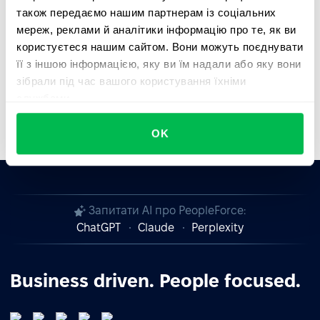
також передаємо нашим партнерам із соціальних
Співпрацюйте з PeopleForce — залишайтеся
мереж, реклами й аналітики інформацію про те, як ви
стійкими, захищеними та відповідними до вимог.
користуєтеся нашим сайтом. Вони можуть поєднувати
її з іншою інформацією, яку ви їм надали або яку вони
зібрали під час вашого користування їхніми
службами.
OK
Запитати AI про PeopleForce:
ChatGPT
Claude
Perplexity
Business driven. People focused.