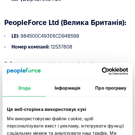
PeopleForce Ltd (Велика Британія):
LEI:
984500C493E6CD94B598
Номер компанії:
12537808
Забезпечує прозорість і можливість відстеження
транскордонних операцій.
✅
Розроблено для фінансових послуг
Згода
Інформація
Про програму
Завдяки відповідності вимогам DORA ми дозволяємо
регульованим фінансовим установам ЄС
Ця веб-сторінка використовує кукі
використовувати нашу платформу з повною
впевненістю — з гарантованим надійним управлінням,
Ми використовуємо файли cookie, щоб
кібербезпекою та контролем безперервності
персоналізувати вміст і рекламу, інтегрувати функції
діяльності.
соціальних мереж та аналізувати наш трафік. Ми