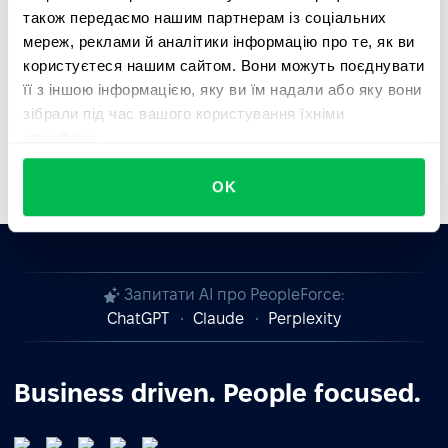
також передаємо нашим партнерам із соціальних
Співпрацюйте з PeopleForce — залишайтеся
мереж, реклами й аналітики інформацію про те, як ви
стійкими, захищеними та відповідними до вимог.
користуєтеся нашим сайтом. Вони можуть поєднувати
її з іншою інформацією, яку ви їм надали або яку вони
зібрали під час вашого користування їхніми
службами.
OK
Запитати AI про PeopleForce:
ChatGPT
Claude
Perplexity
Business driven. People focused.