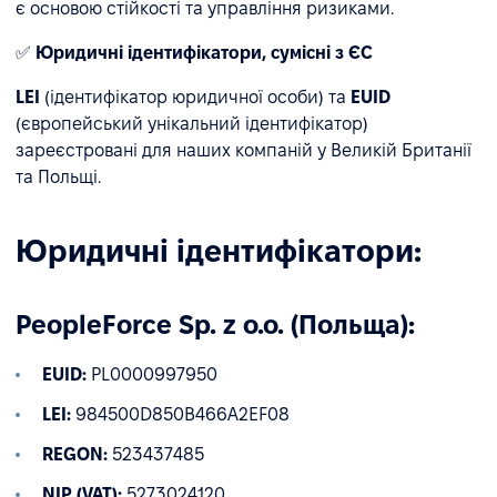
є основою стійкості та управління ризиками.
✅
Юридичні ідентифікатори, сумісні з ЄС
LEI
(ідентифікатор юридичної особи) та
EUID
(європейський унікальний ідентифікатор)
зареєстровані для наших компаній у Великій Британії
та Польщі.
Юридичні ідентифікатори:
PeopleForce Sp. z o.o. (Польща):
EUID:
PL0000997950
LEI:
984500D850B466A2EF08
REGON:
523437485
NIP (VAT):
5273024120