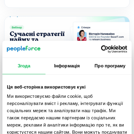
Згода
Інформація
Про програму
2024-07-17
Ця веб-сторінка використовує кукі
Сучасні стратегії найму та
Ми використовуємо файли cookie, щоб
автоматизація процесу
персоналізувати вміст і рекламу, інтегрувати функції
соціальних мереж та аналізувати наш трафік. Ми
Запрошуємо вас на вебінар у кооперації з Lezo
також передаємо нашим партнерам із соціальних
та BazaIT про сучасні HR технології, їх вплив на
мереж, реклами й аналітики інформацію про те, як ви
процес та оптимізацію найму та ефективні
користуєтеся нашим сайтом. Вони можуть поєднувати
стратегії пошуку кандидатів.