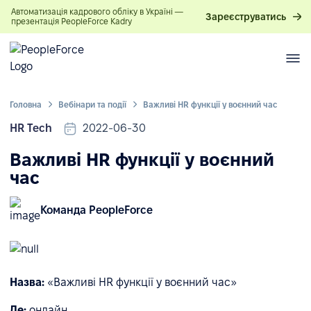
Автоматизація кадрового обліку в Україні —
Зареєструватись
презентація PeopleForce Kadry
Головна
Вебінари та події
Важливі HR функції у воєнний час
HR Tech
2022-06-30
Важливі HR функції у воєнний
час
Команда PeopleForce
Назва:
«Важливі HR функції у воєнний час»
Де:
онлайн