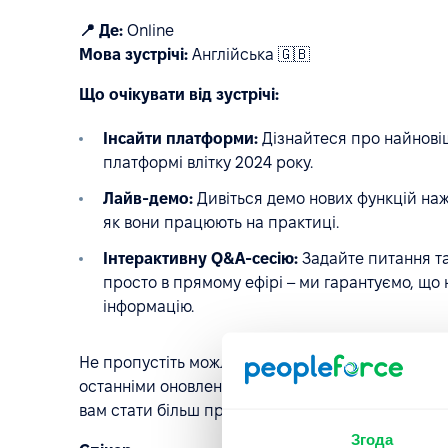
📍 Де:
Online
Мова зустрічі:
Англійська 🇬🇧
Що очікувати від зустрічі:
Інсайти платформи:
Дізнайтеся про найновіш
платформі влітку 2024 року.
Лайв-демо:
Дивіться демо нових функцій наж
як вони працюють на практиці.
Інтерактивну Q&A-сесію:
Задайте питання та
просто в прямому ефірі – ми гарантуємо, що
інформацію.
Не пропустіть можливість вивести свої процеси 
останніми оновленнями PeopleForce. Реєструйте
вам стати більш продуктивними разом з PeopleF
Згода