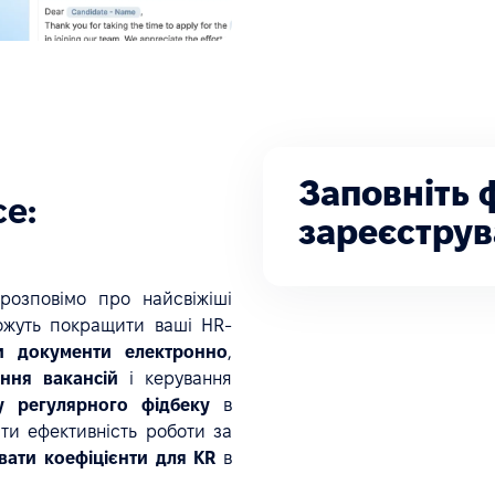
Заповніть 
ce:
зареєструв
розповімо про найсвіжіші
ожуть покращити ваші HR-
ти документи електронно
,
ння вакансій
і керування
у регулярного фідбеку
в
ити ефективність роботи за
вати коефіцієнти для KR
в