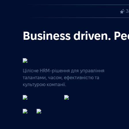
З
Business driven. Pe
Цілісне HRM-рішення для управління
талантами, часом, ефективністю та
культурою компанії.