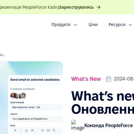
презентація PeopleForce Kadry
Зареєструватись
Продукти
Ціни
Ресурси
What’s new в PeopleForce: Оновлення літа 2024
What's New
2024-08
What’s ne
Оновленн
Команда PeopleForce