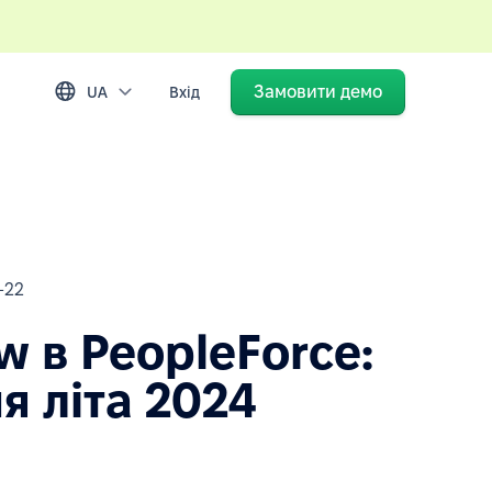
Замовити демо
UA
Вхід
-22
w в PeopleForce:
я літа 2024