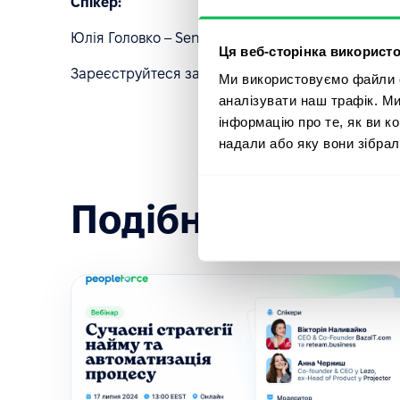
Спікер:
Юлія Головко – Senior Product Marketing Manager
Ця веб-сторінка використо
Зареєструйтеся зараз
!
Ми використовуємо файли co
аналізувати наш трафік. М
інформацію про те, як ви к
надали або яку вони зібрал
Подібні події