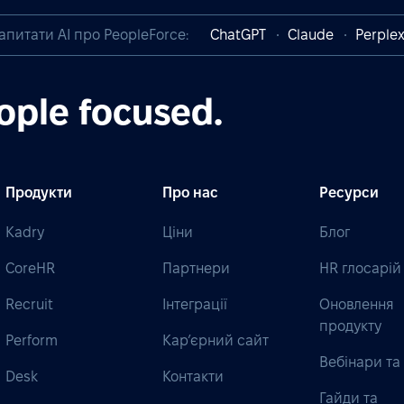
апитати AI про PeopleForce:
ChatGPT
Claude
Perplex
ople focused.
Продукти
Про нас
Ресурси
Kadry
Ціни
Блог
CoreHR
Партнери
HR глосарій
Recruit
Інтеграції
Оновлення
продукту
Perform
Кар’єрний сайт
Вебінари та 
Desk
Контакти
Гайди та