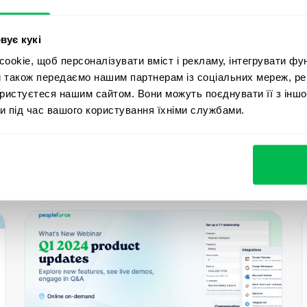
 у PeopleForce
вує кукі
okie, щоб персоналізувати вміст і рекламу, інтегрувати фу
и також передаємо нашим партнерам із соціальних мереж, ре
ористуєтеся нашим сайтом. Вони можуть поєднувати її з іншо
и під час вашого користування їхніми службами.