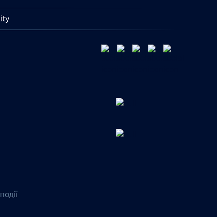
ity
події