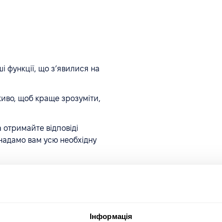
і функції, що зʼявилися на
иво, щоб краще зрозуміти,
 отримайте відповіді
 надамо вам усю необхідну
на наступний рівень з
ся на сесію – покажемо, як
orce.
Інформація