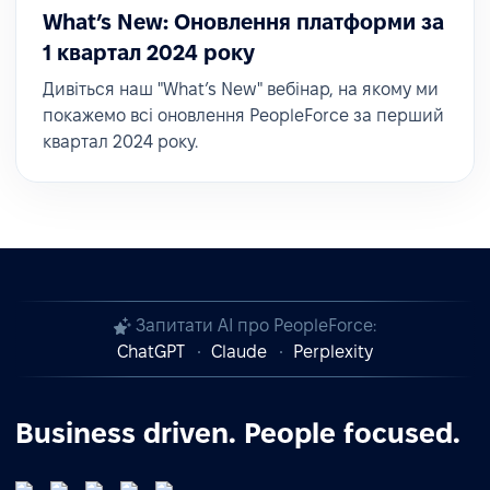
What’s New: Оновлення платформи за
1 квартал 2024 року
Дивіться наш "What’s New" вебінар, на якому ми
покажемо всі оновлення PeopleForce за перший
квартал 2024 року.
Запитати AI про PeopleForce:
ChatGPT
Claude
Perplexity
Business driven. People focused.