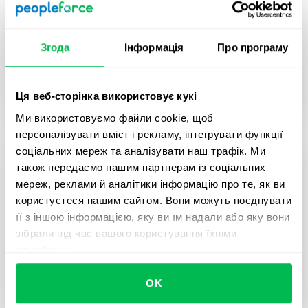
What’s new в PeopleForce: Оновлення
літа 2024
Запрошуємо вас на онлайн-зустріч, де ми
Згода
Інформація
Про програму
розповімо про найсвіжіші оновлення платформи
PeopleForce, які допоможуть покращити ваші
HR-процеси.
Ця веб-сторінка використовує кукі
Ми використовуємо файли cookie, щоб
персоналізувати вміст і рекламу, інтегрувати функції
соціальних мереж та аналізувати наш трафік. Ми
також передаємо нашим партнерам із соціальних
мереж, реклами й аналітики інформацію про те, як ви
користуєтеся нашим сайтом. Вони можуть поєднувати
її з іншою інформацією, яку ви їм надали або яку вони
зібрали під час вашого користування їхніми
службами.
OK
2024-07-17