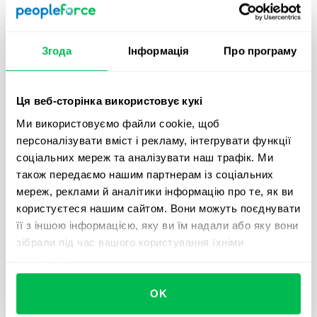
Згода
Інформація
Про програму
Ця веб-сторінка використовує кукі
Ми використовуємо файли cookie, щоб
персоналізувати вміст і рекламу, інтегрувати функції
Culture
2022-09-30
соціальних мереж та аналізувати наш трафік. Ми
також передаємо нашим партнерам із соціальних
Проєкт допомоги жінкам у
мереж, реклами й аналітики інформацію про те, як ви
працевлаштуванні та професійному
користуєтеся нашим сайтом. Вони можуть поєднувати
розвитку
її з іншою інформацією, яку ви їм надали або яку вони
Проєкт Women For The Future, покликаний
зібрали під час вашого користування їхніми
допомогти українкам, які втратили роботу і/або
службами.
дохід внаслідок війни, знайти нові можливості
для працевлаштування та професійного
OK
розвитку.