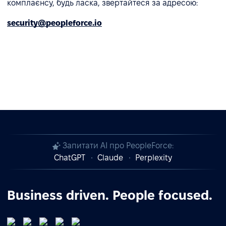
комплаєнсу, будь ласка, звертайтеся за адресою:
security@peopleforce.io
Запитати AI про PeopleForce:
ChatGPT
Claude
Perplexity
Business driven. People focused.