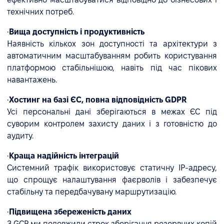
технічних потреб.
•
Вища доступність і продуктивність
Наявність кількох зон доступності та архітектури з
автоматичним масштабуванням робить користування
платформою стабільнішою, навіть під час пікових
навантажень.
•
Хостинг на базі ЄС, повна відповідність GDPR
Усі персональні дані зберігаються в межах ЄС під
суворим контролем захисту даних і з готовністю до
аудиту.
•
Краща надійність інтеграцій
Системний трафік використовує статичну IP-адресу,
що спрощує налаштування фаєрволів і забезпечує
стабільну та передбачувану маршрутизацію.
•
Підвищена збереженість даних
З GCP ми подовжили строк зберігання резервних копій