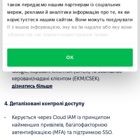
також передаємо нашим партнерам із соціальних
Резервні копії даних шифруються та зберігаються у
мереж, реклами й аналітики інформацію про те, як ви
безпечному середовищі, що забезпечує їхню
користуєтеся нашим сайтом. Вони можуть поєднувати
доступність і швидке відновлення.
її з іншою інформацією, яку ви їм надали або яку вони
дізнатись більше
зібрали під час вашого користування їхніми
службами.
3. Розширене керування ключамиt
OK
Кілька варіантів шифрувальних ключів: керовані
Google, керовані клієнтом (CMEK) та зовнішньо
керовані/надані клієнтом (EKM/CSEK).
дізнатись більше
4. Деталізовані контролі доступу
Керується через Cloud IAM із принципом
найменших привілеїв, багатофакторною
автентифікацією (MFA) та підтримкою SSO.