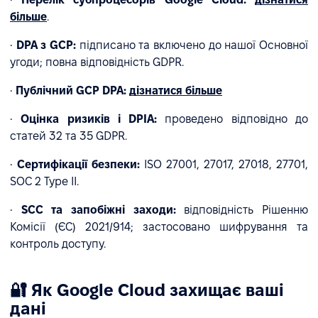
більше
.
•
DPA з GCP:
підписано та включено до нашої Основної
угоди; повна відповідність GDPR.
•
Публічний GCP DPA:
дізнатися більше
•
Оцінка ризиків і DPIA:
проведено відповідно до
статей 32 та 35 GDPR.
•
Сертифікації безпеки:
ISO 27001, 27017, 27018, 27701,
SOC 2 Type II.
•
SCC та запобіжні заходи:
відповідність Рішенню
Комісії (ЄС) 2021/914; застосовано шифрування та
контроль доступу.
🔐 Як Google Cloud захищає ваші
дані