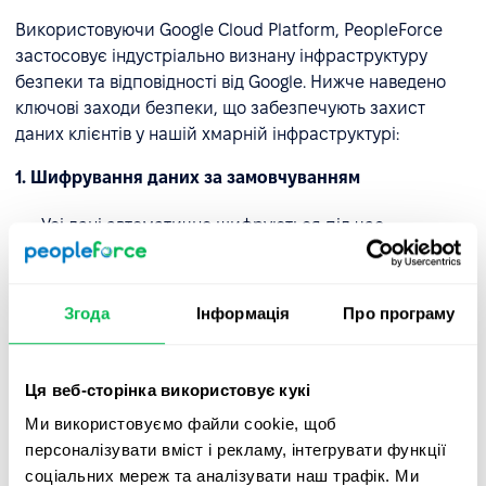
Використовуючи Google Cloud Platform, PeopleForce
застосовує індустріально визнану інфраструктуру
безпеки та відповідності від Google. Нижче наведено
ключові заходи безпеки, що забезпечують захист
даних клієнтів у нашій хмарній інфраструктурі:
1. Шифрування даних за замовчуванням
Усі дані автоматично шифруються під час
зберігання (AES-256) та під час передачі
(TLS/HTTPS).
Згода
Інформація
Про програму
Усередині інфраструктури Google
використовується протокол ALTS для захисту
взаємодії «служба-до-служби».
Ця веб-сторінка використовує кукі
Ми використовуємо файли cookie, щоб
дізнатись більше
персоналізувати вміст і рекламу, інтегрувати функції
2. Надійні резервні копії та відновлення
соціальних мереж та аналізувати наш трафік. Ми