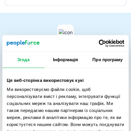
Вартісна цінність часу
Згода
Інформація
Про програму
Автоматизація процесів зменшує час, який HR і
менеджери витрачають на рутину, та трансформує
його у вимірюваний фінансовий результат. Ми
Ця веб-сторінка використовує кукі
порівнюємо витрати часу на ручні HR-процеси з
Ми використовуємо файли cookie, щоб
інвестицією у PeopleForce, щоб показати потенційну
персоналізувати вміст і рекламу, інтегрувати функції
різницю.
соціальних мереж та аналізувати наш трафік. Ми
Це відображає, як фокус команди зміщується з
адміністративної роботи на стратегічні ініціативи:
також передаємо нашим партнерам із соціальних
розвиток співробітників, підтримку залученості та
мереж, реклами й аналітики інформацію про те, як ви
зміцнення організаційної культури.
користуєтеся нашим сайтом. Вони можуть поєднувати