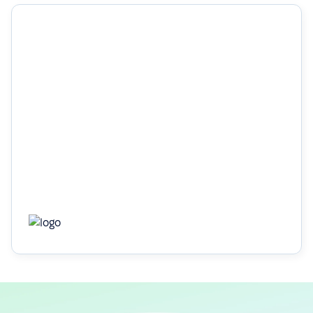
1 місяць
щоб повністю перенести дані співробітників і
налаштувати всі основні HR-процеси
Дізнатись більше