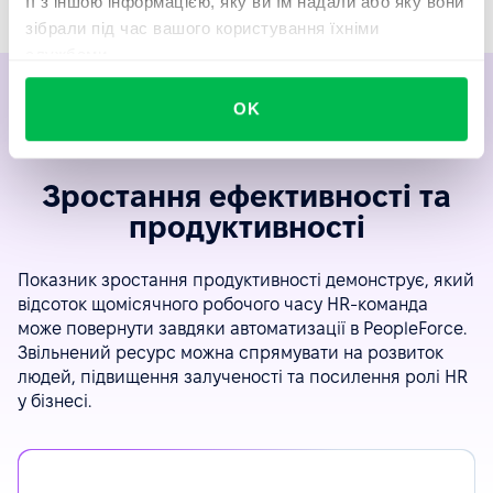
її з іншою інформацією, яку ви їм надали або яку вони
зібрали під час вашого користування їхніми
службами.
OK
Зростання ефективності та
продуктивності
Показник зростання продуктивності демонструє, який
відсоток щомісячного робочого часу HR-команда
може повернути завдяки автоматизації в PeopleForce.
Звільнений ресурс можна спрямувати на розвиток
людей, підвищення залученості та посилення ролі HR
у бізнесі.