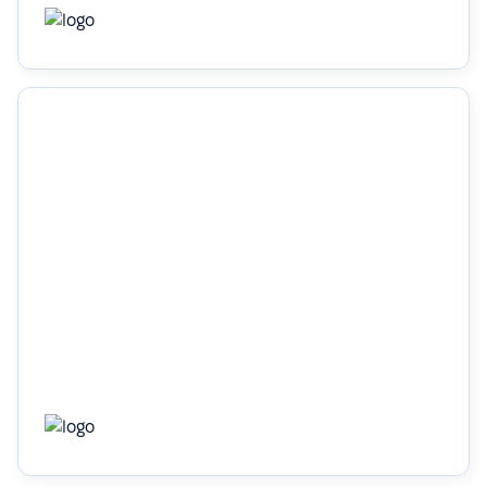
60%
економія часу завдяки автоматизації
Дізнатись більше