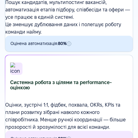
Пошук кандидатів
,
мультипостинг вакансій
,
автоматизація етапів підбору, співбесіди та офери —
усе працює в єдиній системі.
Це зменшує дублювання даних і полегшує роботу
команди найму.
Оцінена автоматизація:
80%
Системна робота з цілями та performance-
оцінкою
Оцінки
, зустрічі 1:1, фідбек, похвала,
OKRs
, KPIs та
плани розвитку зібрані навколо кожного
співробітника. Менше ручної координації — більше
прозорості й зрозумілості для всієї команди.