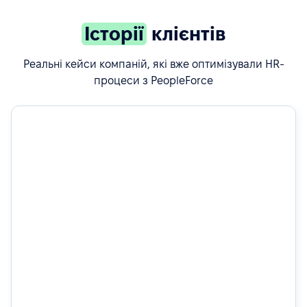
Історії
клієнтів
Реальні кейси компаній, які вже оптимізували HR-
процеси з PeopleForce
50%
швидший найм завдяки автоматизованим воркфлоу у
рекрутингу
Дізнатись більше