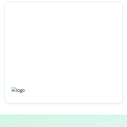
1 місяць
щоб повністю перенести дані співробітників і
налаштувати всі основні HR-процеси
Дізнатись більше