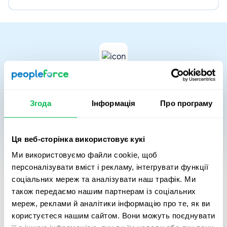
Вартісна цінність часу
Згода
Інформація
Про програму
Автоматизація процесів зменшує час, який HR і
менеджери витрачають на рутину, та трансформує
його у вимірюваний фінансовий результат. Ми
Ця веб-сторінка використовує кукі
порівнюємо витрати часу на ручні HR-процеси з
Ми використовуємо файли cookie, щоб
інвестицією у PeopleForce, щоб показати потенційну
персоналізувати вміст і рекламу, інтегрувати функції
різницю.
соціальних мереж та аналізувати наш трафік. Ми
Це відображає, як фокус команди зміщується з
адміністративної роботи на стратегічні ініціативи:
також передаємо нашим партнерам із соціальних
розвиток співробітників, підтримку залученості та
мереж, реклами й аналітики інформацію про те, як ви
зміцнення організаційної культури.
користуєтеся нашим сайтом. Вони можуть поєднувати