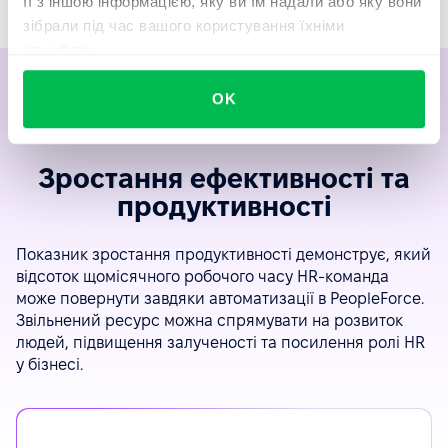
її з іншою інформацією, яку ви їм надали або яку вони
зібрали під час вашого користування їхніми
службами.
OK
Зростання ефективності та
продуктивності
Показник зростання продуктивності демонструє, який
відсоток щомісячного робочого часу HR-команда
може повернути завдяки автоматизації в PeopleForce.
Звільнений ресурс можна спрямувати на розвиток
людей, підвищення залученості та посилення ролі HR
у бізнесі.