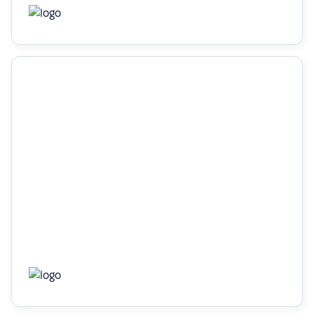
60%
економія часу завдяки автоматизації
Дізнатись більше