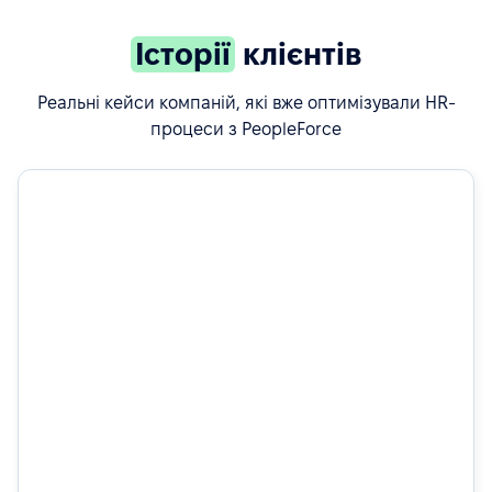
Історії
клієнтів
Реальні кейси компаній, які вже оптимізували HR-
процеси з PeopleForce
50%
швидший найм завдяки автоматизованим воркфлоу у
рекрутингу
Дізнатись більше