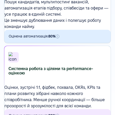
Пошук кандидатів
,
мультипостинг вакансій
,
автоматизація етапів підбору, співбесіди та офери —
усе працює в єдиній системі.
Це зменшує дублювання даних і полегшує роботу
команди найму.
Оцінена автоматизація:
80%
Системна робота з цілями та performance-
оцінкою
Оцінки
, зустрічі 1:1, фідбек, похвала,
OKRs
, KPIs та
плани розвитку зібрані навколо кожного
співробітника. Менше ручної координації — більше
прозорості й зрозумілості для всієї команди.