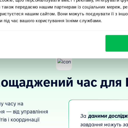
и також передаємо нашим партнерам із соціальних мереж, ре
претувати
отримані р
ористуєтеся нашим сайтом. Вони можуть поєднувати її з іншо
и під час вашого користування їхніми службами.
аощаджений час для 
у часу на
ня — від управління
За
даними дослід
тів і координації
завдання можуть з