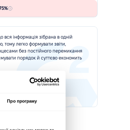
75%
о вся інформація зібрана в одній
ю, тому легко формувати звіти,
оцесами без постійного перемикання
имувати порядок й суттєво економить
Про програму
нкції соціальних мереж та