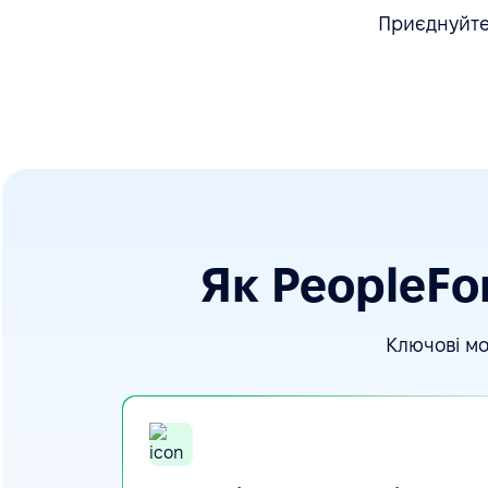
Приєднуйтес
Як PeopleFo
Ключові мо