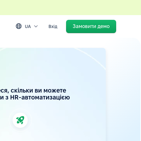
Замовити демо
UA
Вхід
ся, скільки ви можете
и з HR-автоматизацією