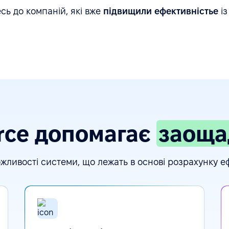
ь до компаній, які вже
підвищили ефективністьe
із
rce допомагає
заоща
жливості системи, що лежать в основі розрахунку е