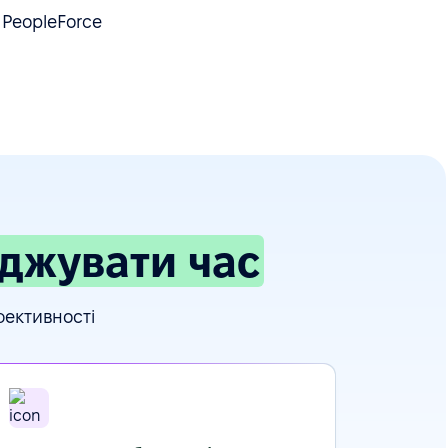
 PeopleForce
джувати час
фективності