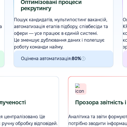
Оптимізовані процеси
рекрутингу
Пошук кандидатів
,
мультипостинг вакансій
,
О
а
автоматизація етапів підбору, співбесіди та
K
офери — усе працює в єдиній системі.
к
Це зменшує дублювання даних і полегшує
к
роботу команди найму.
з
Оцінена автоматизація:
80%
лученості
Прозора звітність 
ся централізовано. Це
Аналітика та звіти формуют
ручну обробку відповідей.
потрібно зводити інформаці