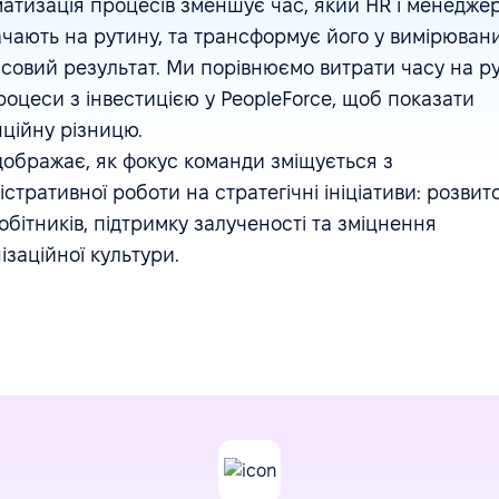
атизація процесів зменшує час, який HR і менедже
чають на рутину, та трансформує його у вимірюван
совий результат. Ми порівнюємо витрати часу на ру
оцеси з інвестицією у PeopleForce, щоб показати
ційну різницю.
дображає, як фокус команди зміщується з
істративної роботи на стратегічні ініціативи: розвит
обітників, підтримку залученості та зміцнення
ізаційної культури.