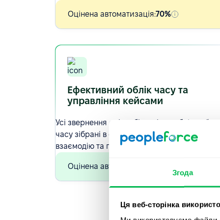
Оцінена автоматизація:
70%
Ефективний облік часу та
управління кейсами
Усі звернення співробітників та облік робоч
часу зібрані в одному просторі. Це спрощує
взаємодію та пришвидшує вирішення запиті
Оцінена автоматизація:
80%
Згода
Ця веб-сторінка використо
Ми використовуємо файли co