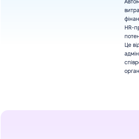
Автом
витра
фінан
HR-пр
потен
Це ві
адмін
співр
орган