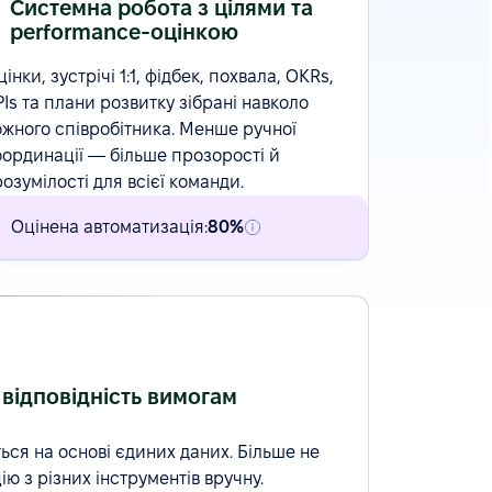
Системна робота з цілями та
performance-оцінкою
цінки
, зустрічі 1:1, фідбек, похвала,
OKRs
,
PIs та плани розвитку зібрані навколо
ожного співробітника. Менше ручної
оординації — більше прозорості й
розумілості для всієї команди.
Оцінена автоматизація:
80%
і відповідність вимогам
ься на основі єдиних даних. Більше не
ю з різних інструментів вручну.