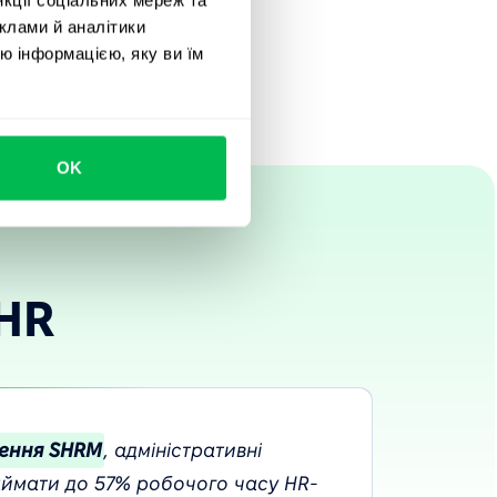
клами й аналітики
езультати
ю інформацією, яку ви їм
OK
HR
ження SHRM
, адміністративні
аймати до 57% робочого часу HR-