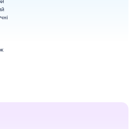
ри
ий
чні
ок