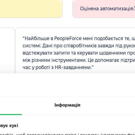
Оцінена автоматизація:
“Найбільше в PeopleForce мені подобається те, щ
системі. Дані про співробітників завжди під руко
відстежувати запити та керувати щоденними пр
між різними інструментами. Це допомагає підтр
час у роботі з HR-завданнями.”
ого
Ірина Мілевська
в.
HR manager, SayGames
Інформація
вує кукі
okie, щоб персоналізувати вміст і рекламу, інтегрувати фу