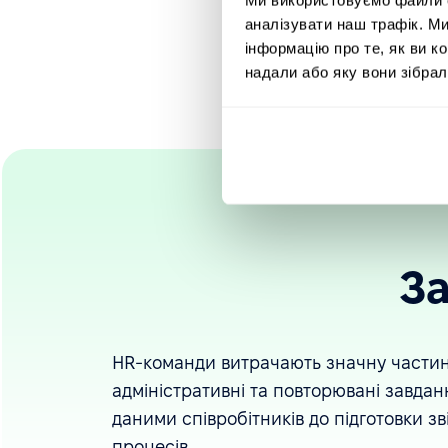
аналізувати наш трафік. М
Як інтер
інформацію про те, як ви к
надали або яку вони зібрал
З
HR-команди витрачають значну частин
адміністративні та повторювані завдан
даними співробітників до підготовки зві
процесів.