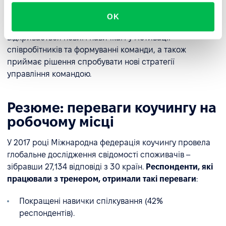
Ключ до успіху - це створити ситуацію, в якій
OK
менеджер визначає свій стиль лідерства,
відкривається новим навичкам у мотивації
співробітників та формуванні команди, а також
приймає рішення спробувати нові стратегії
управління командою.
Резюме: переваги коучингу на
робочому місці
У 2017 році Міжнародна федерація коучингу провела
глобальне дослідження свідомості споживачів –
зібравши 27,134 відповіді з 30 країн.
Респонденти, які
працювали з тренером, отримали такі переваги
:
Покращені навички спілкування (42%
респондентів).