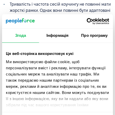
Тривалість і частота сесій коучингу не повинні мати
жорсткі рамки. Однак вони повинні бути адаптовані
до потреб, цілей і організаційних можливостей
співробітника. В середньому сесія триває
приблизно годину, а коучинг може тривати від
кількох тижнів до приблизно 6 місяців.
Згода
Інформація
Про програму
Функціональні можливості HR платформи, такі як
повторювальні 1:1 зустрічі
, можуть бути
Ця веб-сторінка використовує кукі
використані для планування сесій коучингу.
Ми використовуємо файли cookie, щоб
персоналізувати вміст і рекламу, інтегрувати функції
соціальних мереж та аналізувати наш трафік. Ми
Як тренувати менеджерів?
також передаємо нашим партнерам із соціальних
мереж, реклами й аналітики інформацію про те, як ви
Коучинг керівників часто зосереджується на
користуєтеся нашим сайтом. Вони можуть поєднувати
конкретних викликах, з якими стикаються лідери,
її з іншою інформацією, яку ви їм надали або яку вони
таких як розвиток лідерських навичок, управління
зібрали під час вашого користування їхніми
змінами, ефективна комунікація та навички прийняття
службами.
рішень.