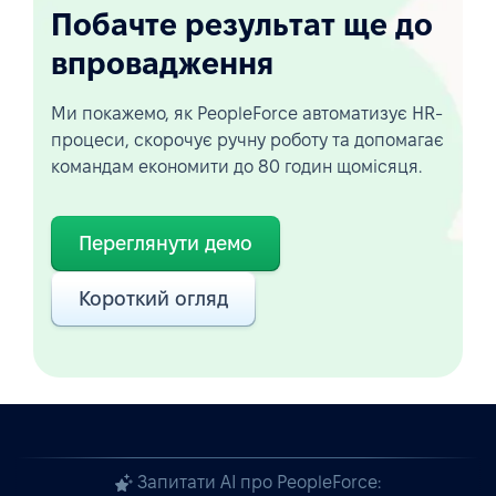
Побачте результат ще до
впровадження
Ми покажемо, як PeopleForce автоматизує HR-
процеси, скорочує ручну роботу та допомагає
командам економити до 80 годин щомісяця.
Переглянути демо
Короткий огляд
Запитати AI про PeopleForce: