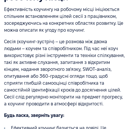
Ефективність коучингу на робочому місці ініціюється
спільним встановленням цілей сесії з працівником,
зосереджуючись на конкретних областях розвитку. Це
можна описати як угоду про коучинг.
Сесія (коучинг-зустріч) – це розмова між двома
людьми – коучем та співробітником. Під час неї коуч
використовує різні інструменти та техніки спілкування,
такі як активне слухання, запитання з відкритим
кінцем, надання зворотного зв'язку, SWOT-аналіз,
опитування або 360-градусні огляди тощо, щоб
сприяти глибшій самооцінці співробітника та
самостійній ідентифікації кроків до досягнення цілей.
Сесії слід регулярно моніторити на предмет прогресу,
а коучинг проводити в атмосфері відкритості.
Будь ласка, зверніть увагу:
Ефективний коучинг базується на довірі. Це