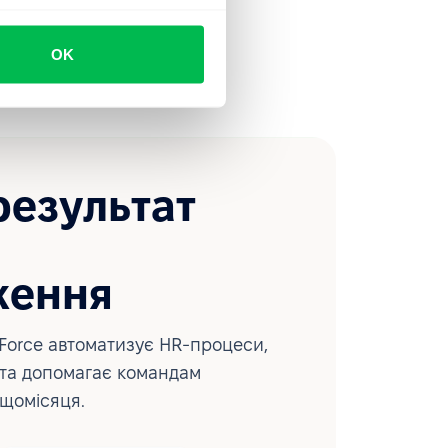
OK
результат
ження
Force автоматизує HR-процеси,
 та допомагає командам
 щомісяця.