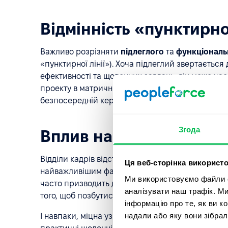
Відмінність «пунктирної
Важливо розрізняти
підлеглого
та
функціональ
«пунктирної лінії»). Хоча підлеглий звертається
ефективності та щоденних завдань, він може час
проекту в матричній організації. Однак «власн
безпосередній керівник.
Згода
Вплив на здоров'я орган
Відділи кадрів відстежують якість відносин між 
Ця веб-сторінка використо
найважливішим фактором, що визначає утримання
Ми використовуємо файли co
часто призводить до «добровільної плинності к
аналізувати наш трафік. М
того, щоб позбутися нагляду цього менеджера.
інформацію про те, як ви к
надали або яку вони зібрал
І навпаки, міцна узгодженість дій підлеглих гар