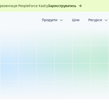
презентація PeopleForce Kadry
Зареєструватись
Продукти
Ціни
Ресурси