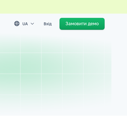
Замовити демо
UA
Вхід