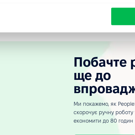
женість між стратегією керівництва та виконанням на
Побачте 
ще до
впровад
Ми покажемо, як People
скорочує ручну роботу
економити до 80 годин