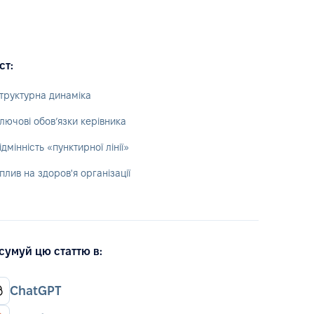
ст:
труктурна динаміка
лючові обов’язки керівника
ідмінність «пунктирної лінії»
плив на здоров'я організації
сумуй цю статтю в:
ChatGPT