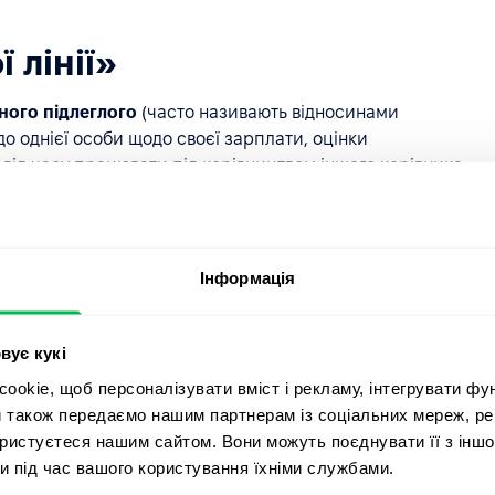
 лінії»
ного підлеглого
(часто називають відносинами
 до однієї особи щодо своєї зарплати, оцінки
 від часу працювати під керівництвом іншого керівника
иком» працівника з точки зору HR залишається
Інформація
ізації
менеджерами та їхніми підлеглими, оскільки це є
вує кукі
 співробітників. Коли ці відносини руйнуються, це
okie, щоб персоналізувати вміст і рекламу, інтегрувати фу
адрів», коли співробітник залишає компанію саме для
и також передаємо нашим партнерам із соціальних мереж, ре
ористуєтеся нашим сайтом. Вони можуть поєднувати її з іншо
и під час вашого користування їхніми службами.
антує, що високі цілі компанії перетворюються на