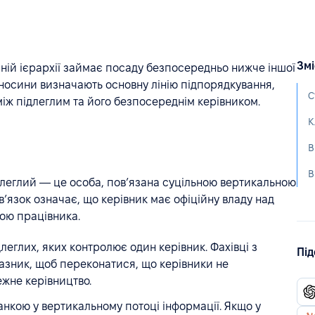
Змі
йній ієрархії займає посаду безпосередньо нижче іншої
дносини визначають основну лінію підпорядкування,
С
між підлеглим та його безпосереднім керівником.
К
В
В
ідлеглий — це особа, пов’язана суцільною вертикальною
зв’язок означає, що керівник має офіційну владу над
ою працівника.
длеглих, яких контролює один керівник. Фахівці з
Під
азник, щоб переконатися, що керівники не
жне керівництво.
нкою у вертикальному потоці інформації. Якщо у