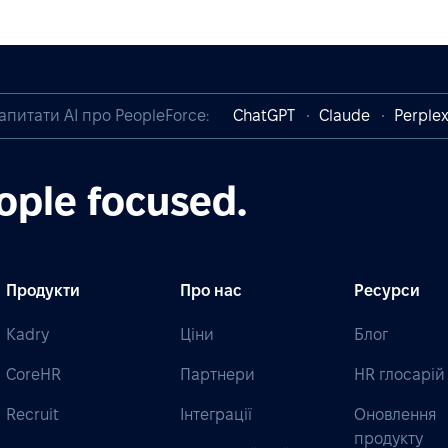
апитати AI про PeopleForce:
ChatGPT
Claude
Perplex
ople focused.
Продукти
Про нас
Ресурси
Kadry
Ціни
Блог
CoreHR
Партнери
HR глосарій
Recruit
Інтеграції
Оновлення
продукту