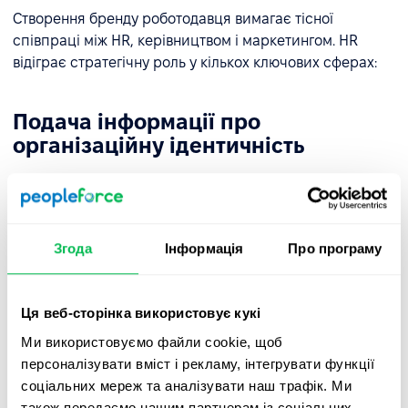
Створення бренду роботодавця вимагає тісної
співпраці між HR, керівництвом і маркетингом. HR
відіграє стратегічну роль у кількох ключових сферах:
Подача інформації про
організаційну ідентичність
Сучасні кандидати шукають не лише
конкурентоспроможну зарплату. HR і маркетинг
повинні послідовно доносити цінності компанії як
усередині компанії, так і за її межами, узгоджуючи
Згода
Інформація
Про програму
стратегії брендингу роботодавця з каналами
комунікації - сторінками кар'єри, корпоративними
Ця веб-сторінка використовує кукі
блогами
та соціальними мережами.
Ми використовуємо файли cookie, щоб
Автентичність може бути посилена за допомогою
персоналізувати вміст і рекламу, інтегрувати функції
розповідей про історії успіху співробітників, культуру
соціальних мереж та аналізувати наш трафік. Ми
на робочому місці та повсякденний досвід. Участь у
також передаємо нашим партнерам із соціальних