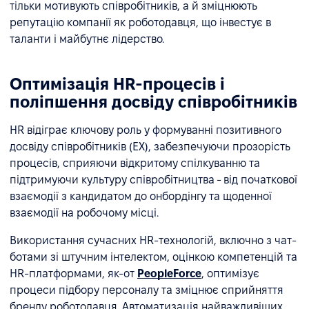
тільки мотивують співробітників, а й зміцнюють
репутацію компанії як роботодавця, що інвестує в
таланти і майбутнє лідерство.
Оптимізація HR-процесів і
поліпшення досвіду співробітників
HR відіграє ключову роль у формуванні позитивного
досвіду співробітників (EX), забезпечуючи прозорість
процесів, сприяючи відкритому спілкуванню та
підтримуючи культуру співробітництва - від початкової
взаємодії з кандидатом до онбордінгу та щоденної
взаємодії на робочому місці.
Використання сучасних HR-технологій, включно з чат-
ботами зі штучним інтелектом, оцінкою компетенцій та
HR-платформами, як-от
PeopleForce
, оптимізує
процеси підбору персоналу та зміцнює сприйняття
бренду роботодавця. Автоматизація найважливіших