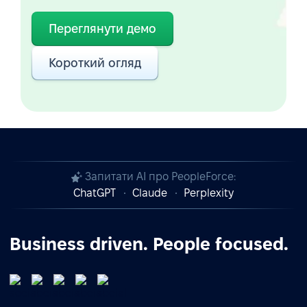
Переглянути демо
Короткий огляд
Запитати AI про PeopleForce:
ChatGPT
Claude
Perplexity
Business driven. People focused.