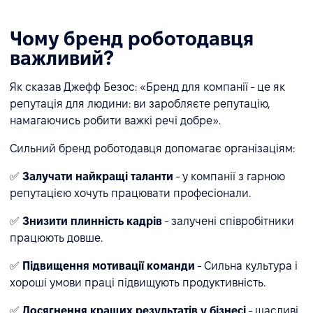
Чому бренд роботодавця
важливий?
Як сказав Джефф Безос: «Бренд для компанії - це як
репутація для людини: ви заробляєте репутацію,
намагаючись робити важкі речі добре».
Сильний бренд роботодавця допомагає організаціям:
✅
Залучати найкращі таланти
- у компанії з гарною
репутацією хочуть працювати професіонали.
✅
Знизити плинність кадрів
- залучені співробітники
працюють довше.
✅
Підвищення мотивації команди
- Сильна культура і
хороші умови праці підвищують продуктивність.
✅
Досягнення кращих результатів у бізнесі
- щасливі