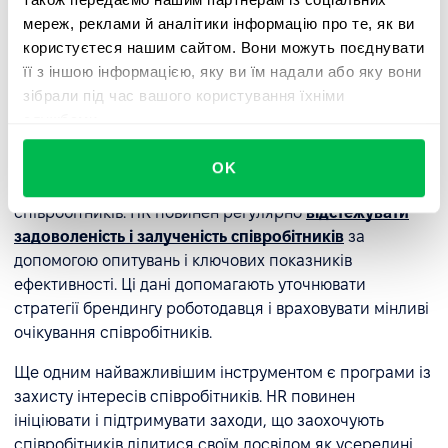
ярмарках вакансій і галузевих заходах ще більше
мереж, реклами й аналітики інформацію про те, як ви
підвищує впізнаваність бренду роботодавця,
користуєтеся нашим сайтом. Вони можуть поєднувати
полегшуючи взаємодію з висококласними фахівцями.
її з іншою інформацією, яку ви їм надали або яку вони
зібрали під час вашого користування їхніми
Управління залученістю
службами.
співробітників і репутацією
OK
Сильний бренд роботодавця будується на досвіді
співробітників. HR повинен регулярно
відстежувати
задоволеність і залученість співробітників
за
допомогою опитувань і ключових показників
ефективності. Ці дані допомагають уточнювати
стратегії брендингу роботодавця і враховувати мінливі
очікування співробітників.
Ще одним найважливішим інструментом є програми із
захисту інтересів співробітників. HR повинен
ініціювати і підтримувати заходи, що заохочують
співробітників ділитися своїм досвідом як усередині