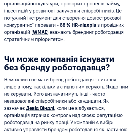
організаційної культури, прозорих процесів найму,
інвестицій у розвиток і залучення співробітників. Це
потужний інструмент для створення довгострокової
конкурентної переваги -
68 % HR-лідерів
з провідних
організацій (
WMAE
) вважають брендинг роботодавця
стратегічним пріоритетом.
Чи може компанія існувати
без бренду роботодавця?
Неможливо не мати бренд роботодавця - питання
лише в тому, наскільки активно ним керують. Якщо ним
не керувати, його визначатимуть інші - часто
незадоволені співробітники або кандидати. Як
зазначає
Девід Віндлі
, коли це відбувається,
організація втрачає контроль над своєю репутацією
роботодавця на ринку праці. У компаній є вибір:
активно управляти брендом роботодавця як частиною