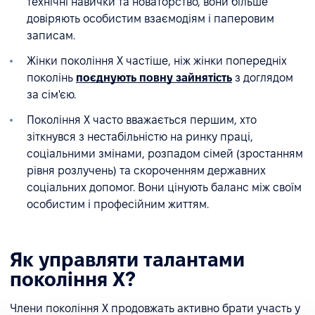
технічні навички та новаторство, вони більше
довіряють особистим взаємодіям і паперовим
записам.
Жінки покоління X частіше, ніж жінки попередніх
поколінь
поєднують повну зайнятість
з доглядом
за сім'єю.
Покоління X часто вважається першим, хто
зіткнувся з нестабільністю на ринку праці,
соціальними змінами, розпадом сімей (зростанням
рівня розлучень) та скороченням державних
соціальних допомог. Вони цінують баланс між своїм
особистим і професійним життям.
Як управляти талантами
покоління X?
Члени покоління X продовжать активно брати участь у