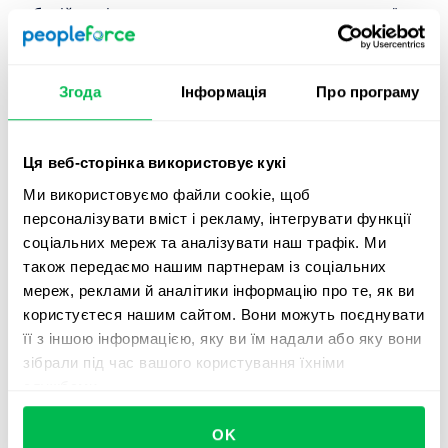
робочій силі ще довго, тому важливо враховувати їх
специфічні потреби для максимізації їх
продуктивності. Ось основні області, на які слід
звернути увагу:
Згода
Інформація
Про програму
Зовнішні можливості навчання
: Хоча працівники
Покоління X
підвищуються на посаді рідше
ніж
Ця веб-сторінка використовує кукі
міленіали, вони вірні своїм роботодавцям, а
Ми використовуємо файли cookie, щоб
професійний розвиток не є їх головною мотивацією
персоналізувати вміст і рекламу, інтегрувати функції
для зміни роботи. Тим не менш, вони прагнуть
соціальних мереж та аналізувати наш трафік. Ми
зростати через зовнішнє навчання та коучинг, а не
також передаємо нашим партнерам із соціальних
через внутрішні тренінги. Отже, компанії повинні
мереж, реклами й аналітики інформацію про те, як ви
сприяти їхній участі в галузевих конференціях,
користуєтеся нашим сайтом. Вони можуть поєднувати
робочих групах, семінарах, майстер-класах та
її з іншою інформацією, яку ви їм надали або яку вони
професійних організаціях.
зібрали під час вашого користування їхніми
Підтримка інновацій
: Незважаючи на те, що
службами.
Покоління X виросло в епоху до інтернету, вони
добре розбираються в технологіях. Сучасні
OK