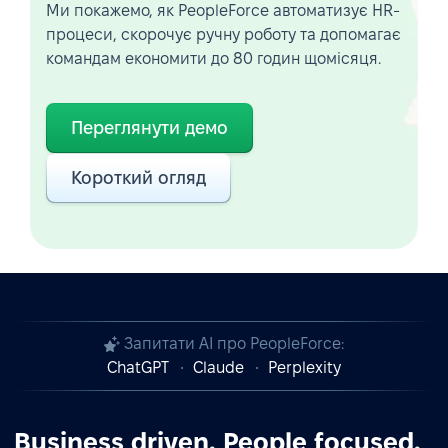
Ми покажемо, як PeopleForce автоматизує HR-
процеси, скорочує ручну роботу та допомагає
командам економити до 80 годин щомісяця.
Переглянути демо
Короткий огляд
Запитати AI про PeopleForce:
ChatGPT
Claude
Perplexity
Business driven. People focused.