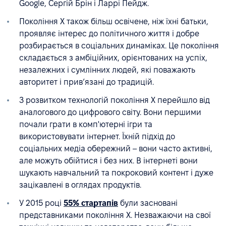
Google, Сергій Брін і Ларрі Пейдж.
Покоління X також більш освічене, ніж їхні батьки,
проявляє інтерес до політичного життя і добре
розбирається в соціальних динаміках. Це покоління
складається з амбіційних, орієнтованих на успіх,
незалежних і сумлінних людей, які поважають
авторитет і прив’язані до традицій.
З розвитком технологій покоління X перейшло від
аналогового до цифрового світу. Вони першими
почали грати в комп'ютерні ігри та
використовувати інтернет. Їхній підхід до
соціальних медіа обережний – вони часто активні,
але можуть обійтися і без них. В інтернеті вони
шукають навчальний та покроковий контент і дуже
зацікавлені в оглядах продуктів.
У 2015 році
55% стартапів
були засновані
представниками покоління X. Незважаючи на свої