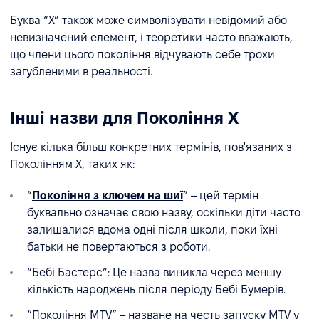
Буква “X” також може символізувати невідомий або
невизначений елемент, і теоретики часто вважають,
що члени цього покоління відчувають себе трохи
загубленими в реальності.
Інші назви для Покоління X
Існує кілька більш конкретних термінів, пов'язаних з
Поколінням X, таких як:
“
Покоління з ключем на шиї
” – цей термін
буквально означає свою назву, оскільки діти часто
залишалися вдома одні після школи, поки їхні
батьки не повертаються з роботи.
“Бебі Бастерс”: Це назва виникла через меншу
кількість народжень після періоду Бебі Бумерів.
“Покоління MTV” – назване на честь запуску MTV у