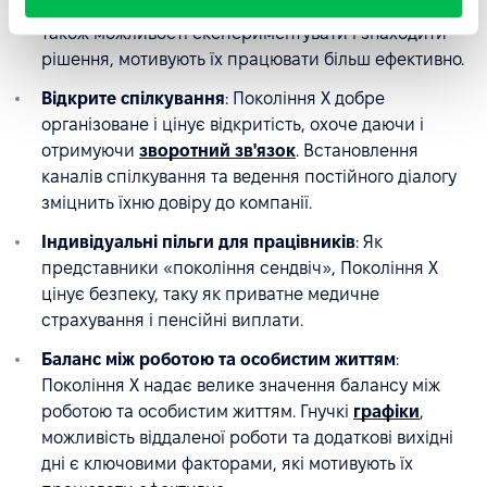
інструменти, які
автоматизують їхню роботу
, а
також можливості експериментувати і знаходити
рішення, мотивують їх працювати більш ефективно.
Відкрите спілкування
: Покоління X добре
організоване і цінує відкритість, охоче даючи і
отримуючи
зворотний зв'язок
. Встановлення
каналів спілкування та ведення постійного діалогу
зміцнить їхню довіру до компанії.
Індивідуальні пільги для працівників
: Як
представники «покоління сендвіч», Покоління X
цінує безпеку, таку як приватне медичне
страхування і пенсійні виплати.
Баланс між роботою та особистим життям
:
Покоління X надає велике значення балансу між
роботою та особистим життям. Гнучкі
графіки
,
можливість віддаленої роботи та додаткові вихідні
дні є ключовими факторами, які мотивують їх