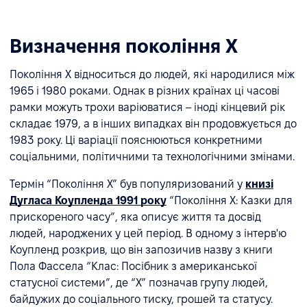
Визначення покоління X
Покоління X відноситься до людей, які народилися між
1965 і 1980 роками. Однак в різних країнах ці часові
рамки можуть трохи варіюватися – іноді кінцевий рік
складає 1979, а в інших випадках він продовжується до
1983 року. Ці варіації пояснюються конкретними
соціальними, політичними та технологічними змінами.
Термін “Покоління X” був популяризований у
книзі
Дугласа Коупленда 1991 року
“Покоління X: Казки для
прискореного часу”, яка описує життя та досвід
людей, народжених у цей період. В одному з інтерв'ю
Коупленд розкрив, що він запозичив назву з книги
Пола Фассела “Клас: Посібник з американської
статусної системи”, де “X” позначав групу людей,
байдужих до соціального тиску, грошей та статусу.