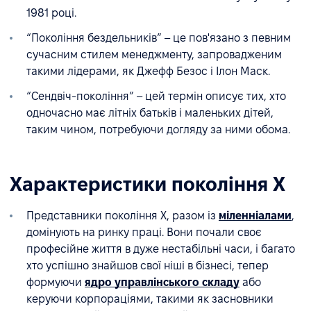
1981 році.
“Покоління бездельників” – це пов'язано з певним
сучасним стилем менеджменту, запровадженим
такими лідерами, як Джефф Безос і Ілон Маск.
“Сендвіч-покоління” – цей термін описує тих, хто
одночасно має літніх батьків і маленьких дітей,
таким чином, потребуючи догляду за ними обома.
Характеристики покоління X
Представники покоління X, разом із
міленніалами
,
домінують на ринку праці. Вони почали своє
професійне життя в дуже нестабільні часи, і багато
хто успішно знайшов свої ніші в бізнесі, тепер
формуючи
ядро управлінського складу
або
керуючи корпораціями, такими як засновники