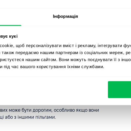
овими годинами
. Працівники можуть намагатися
Інформація
ючи про більшу кількість годин, ніж вони насправді
го обліку робочого часу та збільшення витрат для
вує кукі
егулярно змушені працювати понаднормово, це може
okie, щоб персоналізувати вміст і рекламу, інтегрувати фу
еності роботою
, що в кінцевому підсумку може
и також передаємо нашим партнерам із соціальних мереж, ре
цівників
.
ористуєтеся нашим сайтом. Вони можуть поєднувати її з іншо
и під час вашого користування їхніми службами.
наднормовою роботою може бути складним, особливо
трудового законодавства.
я понаднормовою роботою може бути адміністративним
и вручну відстежують і затверджують запити на
вих може бути дорогим, особливо якщо вони
і або з іншими пільгами.