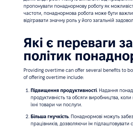
пропонувати понаднормову роботу як можливість
частоти, понаднормова робота може бути важли
відігравати значну роль у його загальній задово
Які є переваги з
політик понадно
Providing overtime can offer several benefits to 
of offering overtime include:
Підвищення продуктивності
. Надання пона
продуктивність та обсяги виробництва, коли
їхні товари чи послуги.
Більша гнучкість
. Понаднормові можуть забез
працівників, дозволяючи їм підлаштовувати св