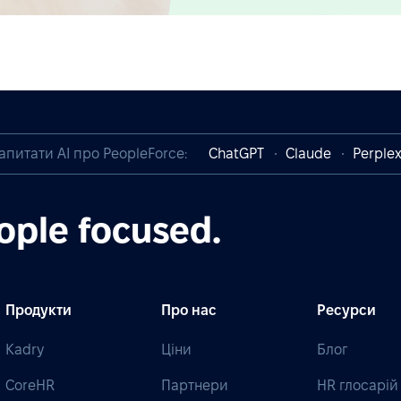
апитати AI про PeopleForce:
ChatGPT
Claude
Perplex
ople focused.
Продукти
Про нас
Ресурси
Kadry
Ціни
Блог
CoreHR
Партнери
HR глосарій