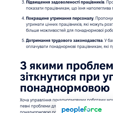
Підвищення задоволеності працівників
. Пр
показати працівникам, що їхня наполеглива пр
Покращене утримання персоналу
. Пропону
утримати цінних працівників, які можуть ро
більше можливостей для понаднормової робо
Дотримання трудового законодавства
. У б
оплачувати понаднормові працівникам, які 
З якими проблем
зіткнутися при у
понаднормовою 
Хоча управління понаднормовими роботами мож
певні проблеми для HR-фахівців. Ось деякі з пр
понаднормовою роботою: