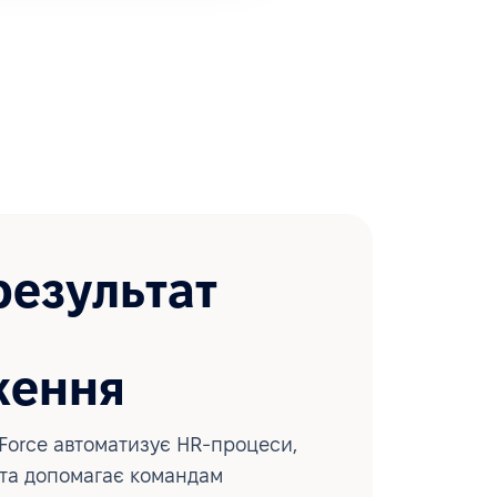
результат
ження
Force автоматизує HR-процеси,
 та допомагає командам