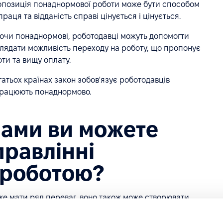
опозиція понаднормової роботи може бути способом
аця та відданість справі цінується і цінується.
ючи понаднормові, роботодавці можуть допомогти
зглядати можливість переходу на роботу, що пропонує
ти та вищу оплату.
агатьох країнах закон зобов'язує роботодавців
працюють понаднормово.
ами ви можете
правлінні
роботою?
е мати ряд переваг, воно також може створювати
облем, які можуть виникнути при управлінні