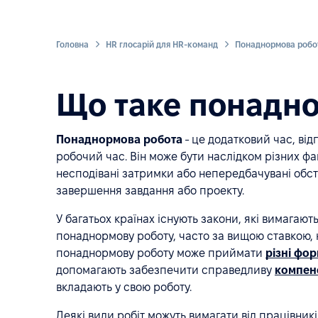
Головна
HR глосарій для HR-команд
Понаднормова робо
Що таке понадн
Понаднормова робота
- це додатковий час, ві
робочий час. Він може бути наслідком різних фак
несподівані затримки або непередбачувані обст
завершення завдання або проекту.
У багатьох країнах існують закони, які вимагаю
понаднормову роботу, часто за вищою ставкою, н
понаднормову роботу може приймати
різні фо
допомагають забезпечити справедливу
компен
вкладають у свою роботу.
Деякі види робіт можуть вимагати від працівникі