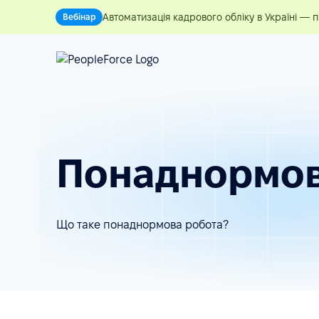
Автоматизація кадрового обліку в Україні — 
Вебінар
Понаднормов
Що таке понаднормова робота?