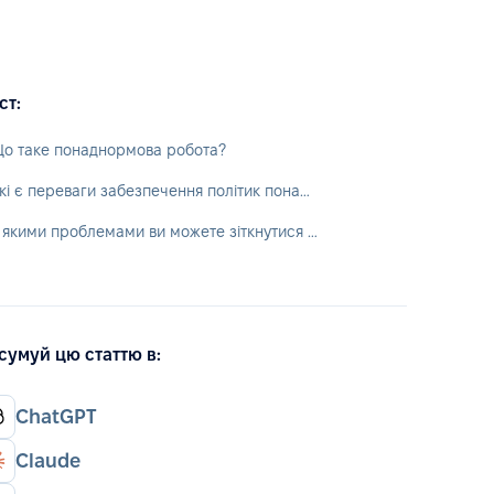
ст:
о таке понаднормова робота?
Які є переваги забезпечення політик понаднормової роботи?
З якими проблемами ви можете зіткнутися при управлінні понаднормовою роботою?
сумуй цю статтю в:
ChatGPT
Claude