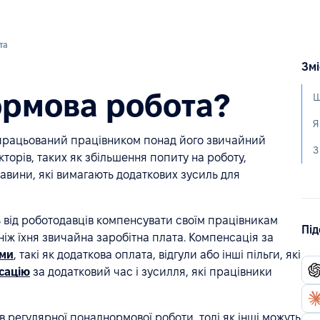
та
Змі
ормова робота?
Щ
дпрацьований працівником понад його звичайний
торів, таких як збільшення попиту на роботу,
авини, які вимагають додаткових зусиль для
ть від роботодавців компенсувати своїм працівникам
Під
іж їхня звичайна заробітна плата. Компенсація за
рми
, такі як додаткова оплата, відгули або інші пільги, які
сацію
за додатковий час і зусилля, які працівники
в регулярної понаднормової роботи, тоді як інші можуть