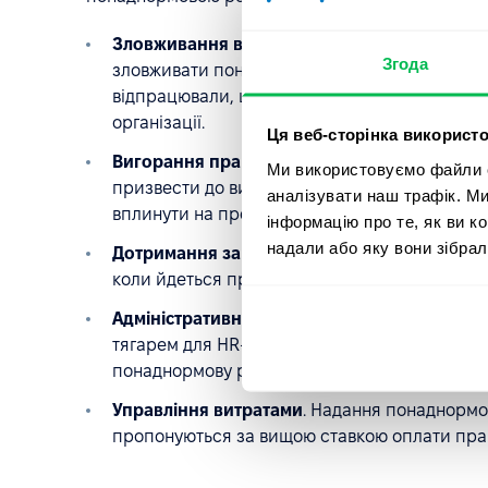
Зловживання відпрацьованими понаднорм
Згода
зловживати понаднормовими годинами, заявля
відпрацювали, що може призвести до неточно
організації.
Ця веб-сторінка використо
Вигорання працівників
. Якщо працівники р
Ми використовуємо файли co
призвести до вигорання і
зниження задовол
аналізувати наш трафік. М
вплинути на продуктивність і
утримання пра
інформацію про те, як ви к
надали або яку вони зібрал
Дотримання законодавства
. Управління по
коли йдеться про забезпечення дотримання 
Адміністративне навантаження
. Управлінн
тягарем для HR-фахівців, особливо якщо вон
понаднормову роботу.
Управління витратами
. Надання понаднормо
пропонуються за вищою ставкою оплати прац