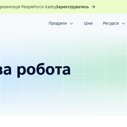
презентація PeopleForce Kadry
Зареєструватись
Продукти
Ціни
Ресурси
а робота