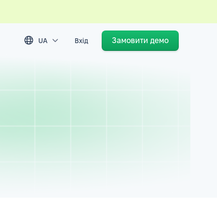
Замовити демо
UA
Вхід