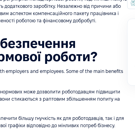
 додаткового заробітку. Незалежно від причини або
вим аспектом компенсаційного пакету працівника і
леності роботою та фінансовому добробуті.
абезпечення
рмової роботи?
both employers and employees. Some of the main benefits
днормових може дозволити роботодавцям підвищити
 вони стикаються з раптовим збільшенням попиту на
печити більшу гнучкість як для роботодавців, так і для
ої графіки відповідно до мінливих потреб бізнесу.