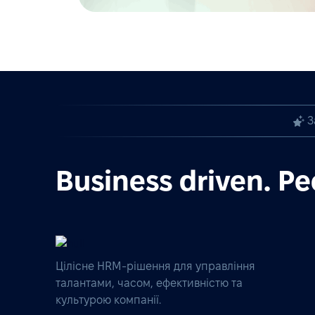
З
Business driven. Pe
Цілісне HRM-рішення для управління
талантами, часом, ефективністю та
культурою компанії.