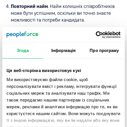
Повторний найм
. Найм колишніх співробітників
може бути успішним, оскільки ви точно знаєте
можливості та потреби кандидата.
Підвищення та переводи
. Один із найкращих
способів виростити успішних співробітників та
лідерів у колективі – дати їм можливість
Згода
Інформація
Про програму
розвиватися всередині компанії.
Біржі праці
. Це хороший варіант, якщо ви обмежені
умовами найму та бюджетом.
Ця веб-сторінка використовує кукі
Ми використовуємо файли cookie, щоб
Рекрутингові агенції
. Якщо терміновість є
персоналізувати вміст і рекламу, інтегрувати функції
проблемою або вакансія має вузьку нішу, ви можете
соціальних мереж та аналізувати наш трафік. Ми
скористатися послугами агентства з пошуку
також передаємо нашим партнерам із соціальних
кваліфікованих кандидатів у галузі.
мереж, реклами й аналітики інформацію про те, як ви
Пошук у професійних групах
. Сюди також
користуєтеся нашим сайтом. Вони можуть поєднувати
належать спільноти, мережеві групи в Інтернеті та
її з іншою інформацією, яку ви їм надали або яку вони
ін.