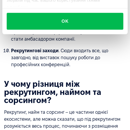
зібрали під час вашого користування їхніми
службами.
Стажування та навчання
. Особливо актуально,
якщо вам потрібен співробітник початкового рівня,
OK
якого ви навчите всьому необхідном. Людина, яка
пройшла у вас комфортне стажування, також може
стати амбасадором компанії.
Рекрутингові заходи
. Сюди входить все, що
завгодно, від виставок пошуку роботи до
професійних конференцій.
У чому різниця між
рекрутингом, наймом та
сорсингом?
Рекрутинг, найм та сорсинг – це частини однієї
екосистеми, але можна сказати, що під рекрутингом
розуміється весь процес, починаючи з розміщення