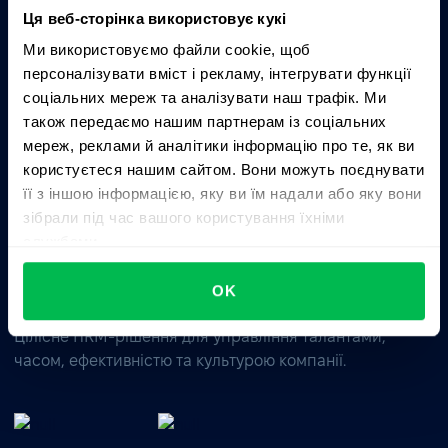
Ця веб-сторінка використовує кукі
Ми використовуємо файли cookie, щоб
Запитати AI про PeopleForce:
персоналізувати вміст і рекламу, інтегрувати функції
ChatGPT
Claude
Perplexity
соціальних мереж та аналізувати наш трафік. Ми
також передаємо нашим партнерам із соціальних
мереж, реклами й аналітики інформацію про те, як ви
Business driven. People focused.
користуєтеся нашим сайтом. Вони можуть поєднувати
її з іншою інформацією, яку ви їм надали або яку вони
зібрали під час вашого користування їхніми
службами.
OK
Цілісне HRM-рішення для управління талантами,
часом, ефективністю та культурою компанії.