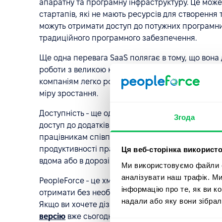
апаратну та програмну інфраструктуру. Це може
стартапів, які не мають ресурсів для створення 
можуть отримати доступ до потужних програмних 
традиційного програмного забезпечення.
Ще одна перевага SaaS полягає в тому, що вона
роботи з великою кількістю користувачів і дани
компаніям легко розширювати свою діяльність і
міру зростання.
Доступність - ще одна важлива перевага SaaS. Я
Згода
доступ до додатків SaaS з будь-якого місця і з
працівникам співпрацю та доступ до важливої і
продуктивності працівників, коли вони перебува
Ця веб-сторінка використо
вдома або в дорозі.
Ми використовуємо файли co
аналізувати наш трафік. М
PeopleForce - це хмарна платформа, яка надає 
інформацію про те, як ви к
отримати без необхідності встановлення або об
надали або яку вони зібрал
Якщо ви хочете дізнатися більше про те, як Pe
версію
вже сьогодні.