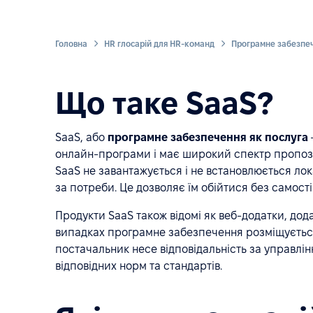
Головна
HR глосарій для HR-команд
Що таке SaaS?
SaaS, або
програмне забезпечення як послуга
онлайн-програми і має широкий спектр пропозиц
SaaS не завантажується і не встановлюється лок
за потреби. Це дозволяє їм обійтися без самост
Продукти SaaS також відомі як веб-додатки, дода
випадках програмне забезпечення розміщується
постачальник несе відповідальність за управлі
відповідних норм та стандартів.