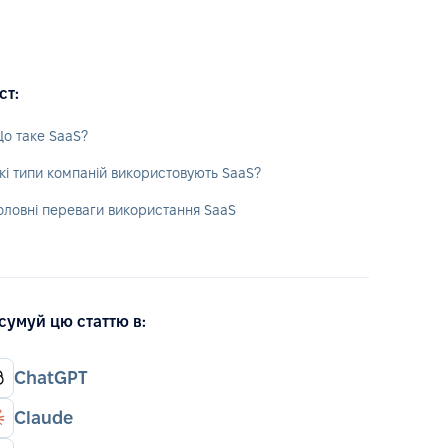
ст:
о таке SaaS?
кі типи компаній використовують SaaS?
оловні переваги використання SaaS
сумуй цю статтю в:
ChatGPT
Claude