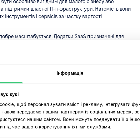
 бути особливо вигідним для малого бізнесу або
та підтримки власної ІТ-інфраструктури. Натомість вони
інструментів і сервісів за частку вартості
 добре масштабується. Додатки SaaS призначені для
х без погіршення продуктивності. Це дозволяє
 збільшувати використання програмних інструментів у
кщо у вас є доступ до Інтернету, ви можете отримати
Інформація
 будь-якого пристрою. Це полегшує віддаленим
нформації. Це також може полегшити підтримання
ють у дорозі, незалежно від того, чи працюють вони
вує кукі
okie, щоб персоналізувати вміст і рекламу, інтегрувати фу
и також передаємо нашим партнерам із соціальних мереж, ре
своїм клієнтам доступ до HR-платформи, який можна
ористуєтеся нашим сайтом. Вони можуть поєднувати її з іншо
слуговування локального програмного забезпечення.
и під час вашого користування їхніми службами.
opleForce автоматизує ваші HR-процеси,
замовте демо-