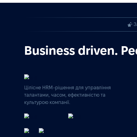
З
Business driven. Pe
Цілісне HRM-рішення для управління
талантами, часом, ефективністю та
культурою компанії.