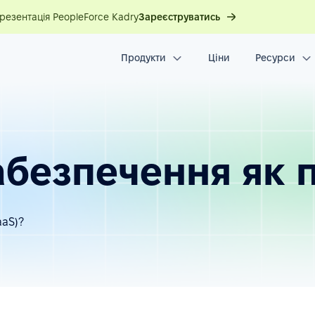
презентація PeopleForce Kadry
Зареєструватись
Продукти
Ціни
Ресурси
безпечення як п
aaS)?