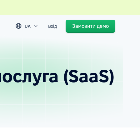
Замовити демо
UA
Вхід
ослуга (SaaS)