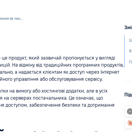
Програмне забезпечення як послуга (SaaS)
Змі
Щ
Я
- це продукт, який зазвичай пропонується у вигляді
Г
ій. На відміну від традиційних програмних продуктів,
ально, а надається клієнтам як доступ через Інтернет
ійного управління або обслуговування сервісу.
тки на вимогу або хостингові додатки, але в усіх
Під
 на серверах постачальника. Це означає, що
ння доступом, забезпечення безпеки та дотримання