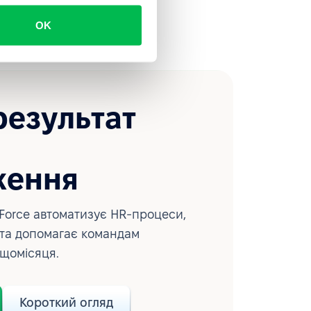
OK
результат
ження
Force автоматизує HR-процеси,
 та допомагає командам
 щомісяця.
Короткий огляд