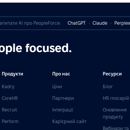
апитати AI про PeopleForce:
ChatGPT
Claude
Perplex
ople focused.
Продукти
Про нас
Ресурси
Kadry
Ціни
Блог
CoreHR
Партнери
HR глосарій
Recruit
Інтеграції
Оновлення
продукту
Perform
Кар’єрний сайт
Вебінари та 