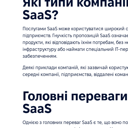
Які типи компан
SaaS?
Послугами SaaS може користуватися широкий сп
підприємств. Гнучкість пропозицій SaaS означає
продукти, які відповідають їхнім потребам, без н
інфраструктуру або наймати спеціальний ІТ-пе
забезпеченням.
Деякі приклади компаній, які зазвичай користу
середні компанії, підприємства, віддалені коман
Головні переваг
SaaS
Однією з головних переваг SaaS є те, що воно по