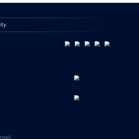
ity
події