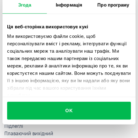
Облік відсутностей
Згода
Інформація
Про програму
Онбординг (адаптація персоналу)
Оплата праці за результатами роботи
Оплата праці на основі професійних навичок
Ця веб-сторінка використовує кукі
Оплачувана відпустка
Ми використовуємо файли cookie, щоб
Організаційна структура
персоналізувати вміст і рекламу, інтегрувати функції
Організація роботи за принципом agile
соціальних мереж та аналізувати наш трафік. Ми
Офбордінг
також передаємо нашим партнерам із соціальних
Оцінка робочих місць
мереж, реклами й аналітики інформацію про те, як ви
користуєтеся нашим сайтом. Вони можуть поєднувати
П
її з іншою інформацією, яку ви їм надали або яку вони
зібрали під час вашого користування їхніми
Парсинг резюме
службами.
Партисипативне лідерство
Перевірка біографічних даних
OK
Переговори
Переносні навички
Підлеглі
Плаваючий вихідний