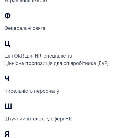
Управління якістю
Ф
Федеральні свята
Ц
Цілі OKR для HR-спеціалістів
Ціннісна пропозиція для співробітника (EVP)
Ч
Чисельність персоналу
Ш
Штучний інтелект у сфері HR
Я