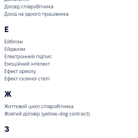
Досвід співробітника
Дохід на одного працівника
Е
Ейблізм
Ейджизм
Електронний підпис
Емоційний інтелект
Ефект ореолу
Ефект скляної стелі
Ж
Життєвий цикл співробітника
Жовтий договір (yellow-dog contract)
З