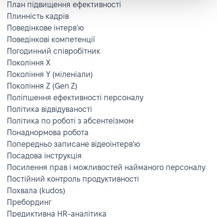
План підвищення ефективності
Плинність кадрів
Поведінкове інтерв'ю
Поведінкові компетенції
Погодинний співробітник
Покоління X
Покоління Y (міленіали)
Покоління Z (Gen Z)
Поліпшення ефективності персоналу
Політика відвідуваності
Політика по роботі з абсентеїзмом
Понаднормова робота
Попередньо записане відеоінтерв'ю
Посадова інструкція
Посилення прав і можливостей найманого персоналу
Постійний контроль продуктивності
Похвала (kudos)
Пребординг
Предиктивна HR-аналітика