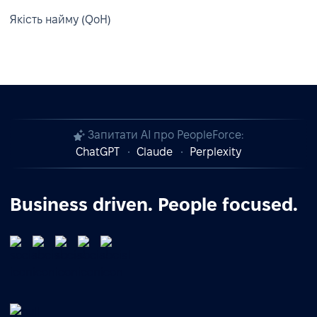
Якість найму (QoH)
Запитати AI про PeopleForce:
ChatGPT
Claude
Perplexity
Business driven. People focused.