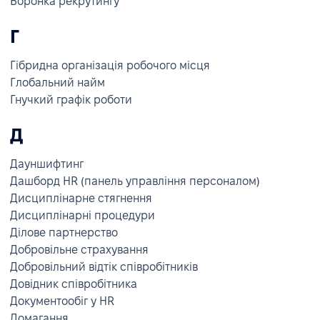
Воронка рекрутингу
Г
Гібридна організація робочого місця
Глобальний найм
Гнучкий графік роботи
Д
Дауншифтинг
Дашборд HR (панель управління персоналом)
Дисциплінарне стягнення
Дисциплінарні процедури
Ділове партнерство
Добровільне страхування
Добровільний відтік співробітників
Довідник співробітника
Документообіг у HR
Домагання