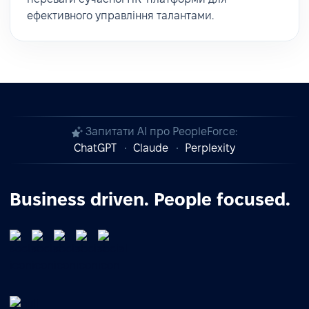
ефективного управління талантами.
Запитати AI про PeopleForce:
ChatGPT
Claude
Perplexity
Business driven. People focused.