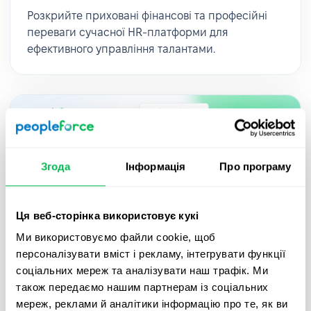
Розкрийте приховані фінансові та професійні
переваги сучасної HR-платформи для
ефективного управління талантами.
Згода
Інформація
Про програму
Ця веб-сторінка використовує кукі
Ми використовуємо файли cookie, щоб
персоналізувати вміст і рекламу, інтегрувати функції
Що формує сферу HR? Про HR-
соціальних мереж та аналізувати наш трафік. Ми
тренди на 2025 рік
також передаємо нашим партнерам із соціальних
мереж, реклами й аналітики інформацію про те, як ви
У цьому eBook детально розглядаємо п'ять