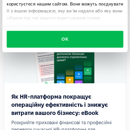
користуєтеся нашим сайтом. Вони можуть поєднувати
найактуальніших трендів 2025 року.
її з іншою інформацією, яку ви їм надали або яку вони
зібрали під час вашого користування їхніми
службами.
OK
Як HR-платформа покращує
операційну ефективність і знижує
витрати вашого бізнесу: eBook
Розкрийте приховані фінансові та професійні
переваги сучасної HR-платформи для