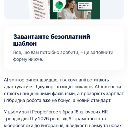
Завантажте безоплатний
шаблон
Все, що вам потрібно зробити, – це заповнити
форму нижче.
AI змінює ринок швидше, ніж компанії встигають
адаптуватися. Джуніор-позиції зникають, AI-інженери
стають найціннішими фахівцями, а прозорість зарплат
і гібридна робота вже не бонус, а новий стандарт.
У цьому звіті PeopleForce зібрав 16 ключових HR-
трендів для IT у 2026 році: від AI-грамотності та
кібербезпеки до вигорання, швидкості найму та нових