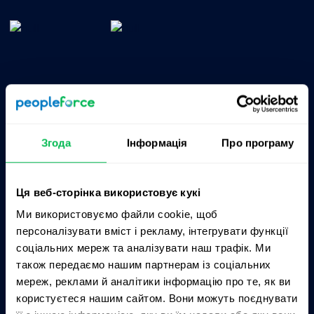
Згода
Інформація
Про програму
Продукти
Про нас
Ця веб-сторінка використовує кукі
Kadry
Ціни
Ми використовуємо файли cookie, щоб
CoreHR
Партнери
персоналізувати вміст і рекламу, інтегрувати функції
соціальних мереж та аналізувати наш трафік. Ми
Recruit
Інтеграції
також передаємо нашим партнерам із соціальних
Perform
Кар’єрний сайт
мереж, реклами й аналітики інформацію про те, як ви
користуєтеся нашим сайтом. Вони можуть поєднувати
Desk
Контакти