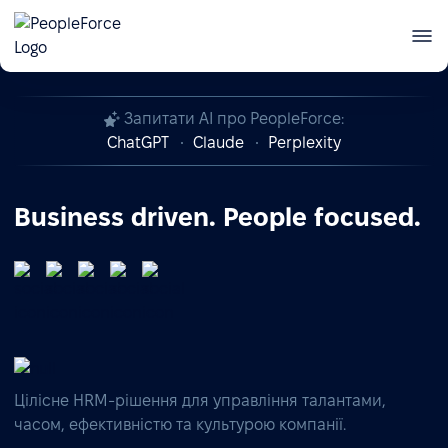
Автоматизація кадрового обліку в Україні —
Зареєструватись
презентація PeopleForce Kadry
Запитати AI про PeopleForce:
ChatGPT
Claude
Perplexity
Business driven. People focused.
Цілісне HRM-рішення для управління талантами,
часом, ефективністю та культурою компанії.