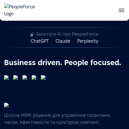
Автоматизація кадрового обліку в Україні —
Зареєструватись
презентація PeopleForce Kadry
Запитати AI про PeopleForce:
ChatGPT
Claude
Perplexity
Business driven. People focused.
Цілісне HRM-рішення для управління талантами,
часом, ефективністю та культурою компанії.