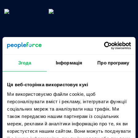
Згода
Інформація
Про програму
Продукти
Про нас
Ця веб-сторінка використовує кукі
Kadry
Ціни
Ми використовуємо файли cookie, щоб
CoreHR
Партнери
персоналізувати вміст і рекламу, інтегрувати функції
соціальних мереж та аналізувати наш трафік. Ми
Recruit
Інтеграції
також передаємо нашим партнерам із соціальних
Perform
Кар’єрний сайт
мереж, реклами й аналітики інформацію про те, як ви
користуєтеся нашим сайтом. Вони можуть поєднувати
Desk
Контакти