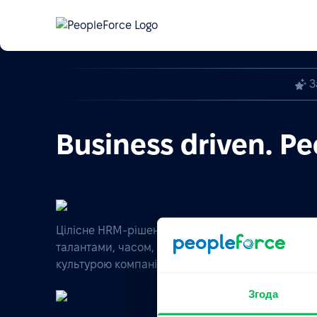
Автоматизація кадрового обліку в Україні — 
Вебінар
З
Business driven. Pe
Цілісне HRM-рішення для управління
талантами, часом, ефективністю та
культурою компанії.
Згода