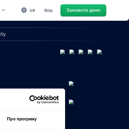
Замовити демо
UA
Вхід
ity
Про програму