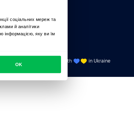
події
нкції соціальних мереж та
клами й аналітики
я
ю інформацією, яку ви їм
тів
Made with
in Ukraine
UA
OK