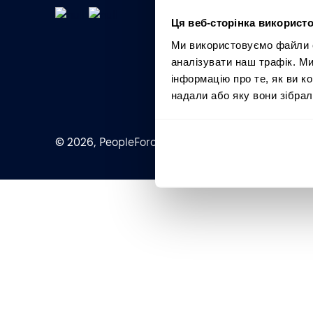
Ця веб-сторінка використо
Ми використовуємо файли co
аналізувати наш трафік. М
інформацію про те, як ви к
надали або яку вони зібрал
© 2026, PeopleForce Ltd. All rights reserved