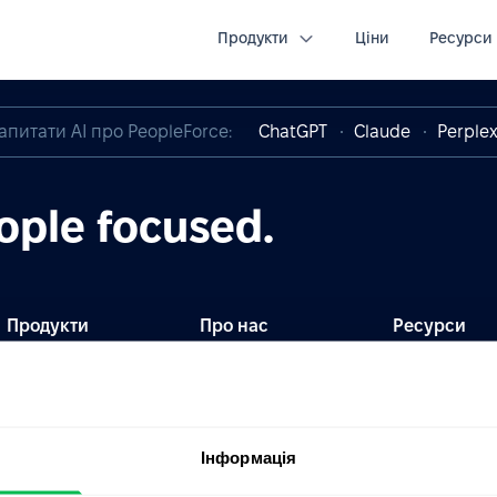
презентація PeopleForce Kadry
Зареєструватись
Продукти
Ціни
Ресурси
апитати AI про PeopleForce:
ChatGPT
Claude
Perplex
ople focused.
Продукти
Про нас
Ресурси
Kadry
Ціни
Блог
CoreHR
Партнери
HR глосарій
Інформація
Recruit
Інтеграції
Оновлення
продукту