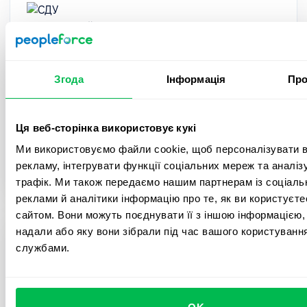
СДУ "Український центр
трансплант-координції"
Згода
Інформація
Про
Забезпечення рівного та своєчасного доступу
до якісних, безпечних медичних послуг з
Ця веб-сторінка використовує кукі
трансплантації органів та трансфузіології
Ми використовуємо файли cookie, щоб персоналізувати в
донорської крові та її компонентів для громадян
рекламу, інтегрувати функції соціальних мереж та аналі
України.
трафік. Ми також передаємо нашим партнерам із соціаль
реклами й аналітики інформацію про те, як ви користуєт
сайтом. Вони можуть поєднувати її з іншою інформацією, 
надали або яку вони зібрали під час вашого користування
службами.
БО "Ти-Ангел"
Благодійна організація, яка фокусує свою