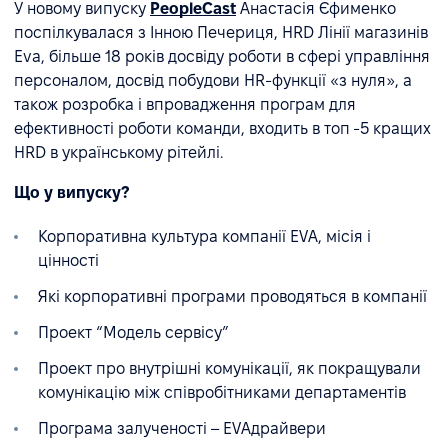
У новому випуску
PeopleCast
Анастасія Єфименко
поспілкувалася з Інною Печериця, HRD Лінії магазинів
Eva, більше 18 років досвіду роботи в сфері управління
персоналом, досвід побудови HR-функції «з нуля», а
також розробка і впровадження програм для
ефективності роботи команди, входить в топ -5 кращих
HRD в українському рітейлі.
Що у випуску?
Корпоративна культура компанії EVА, місія і
цінності
Які корпоративні програми проводяться в компанії
Проект “Модель сервісу”
Проект про внутрішні комунікації, як покращували
комунікацію між співробітниками департаментів
Програма залученості – EVAдрайвери