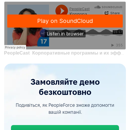
PeopleCast
Корпоративные программы и их эффективность | Инна Печерица, HRD Линии магазинов EVA
·
Замовляйте демо
безкоштовно
Подивіться, як PeopleForce зможе допомогти
вашій компанії.