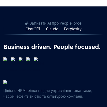
Запитати AI про PeopleForce:
ChatGPT
Claude
Perplexity
Business driven. People focused.
Цілісне HRM-рішення для управління талантами,
часом, ефективністю та культурою компанії.