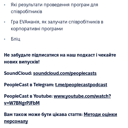
Які результати проведення програм для
співробітників
Гра EVAманія, як залучати співробітників в
корпоративні програми
Бліц
Не забудьте підписатися на наш подкаст і чекайте
нових випусків!
SoundCloud:
soundcloud.com/peoplecasts
PeopleCast в Telegram:
t.me/peoplecastpodcast
PeopleCast в Youtube:
www.youtube.com/watch?
v=W7BNgrPJFbM
Вам також може бути цікава стаття:
Методи оцінки
персоналу