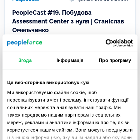
PeopleCast #19. Побудова
Assessment Center з нуля | Станіслав
Омельченко
У новому випуску PeopleCast Анастасія
Єфименко поспілкувалася зі Станіславом
Омельченком, HR-консультант з управління
Згода
Інформація
Про програму
талантами та корпоративною культурою.
Ця веб-сторінка використовує кукі
Ми використовуємо файли cookie, щоб
персоналізувати вміст і рекламу, інтегрувати функції
соціальних мереж та аналізувати наш трафік. Ми
також передаємо нашим партнерам із соціальних
мереж, реклами й аналітики інформацію про те, як ви
користуєтеся нашим сайтом. Вони можуть поєднувати
її з іншою інформацією, яку ви їм надали або яку вони