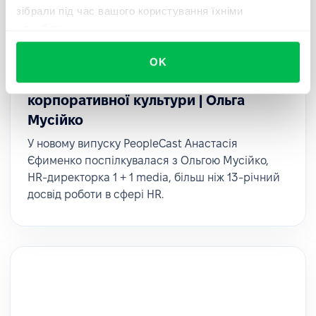
зібрали під час вашого користування їхніми
службами.
PeopleCast
Тривалість 24 хвилини
OK
PeopleCast #18. Трансформація
корпоративної культури | Ольга
Мусійко
У новому випуску PeopleCast Анастасія
Єфименко поспілкувалася з Ольгою Мусійко,
HR-директорка 1 + 1 media, більш ніж 13-річний
досвід роботи в сфері HR.