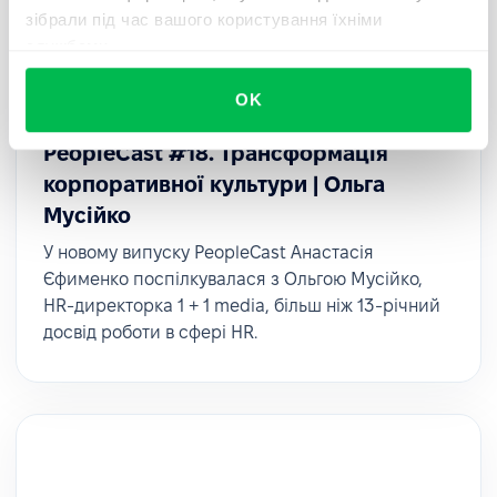
зібрали під час вашого користування їхніми
службами.
OK
PeopleCast
Тривалість 24 хвилини
PeopleCast #18. Трансформація
корпоративної культури | Ольга
Мусійко
У новому випуску PeopleCast Анастасія
Єфименко поспілкувалася з Ольгою Мусійко,
HR-директорка 1 + 1 media, більш ніж 13-річний
досвід роботи в сфері HR.