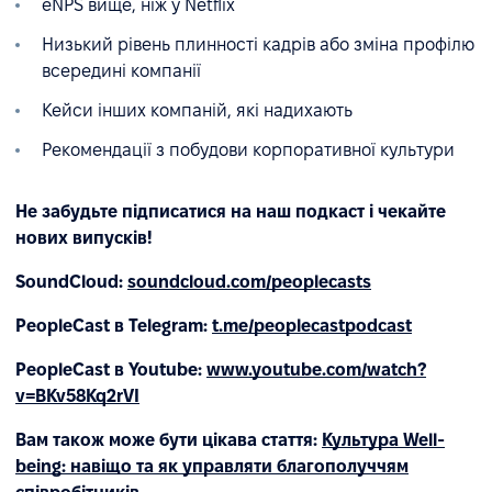
eNPS вище, ніж у Netflix
Низький рівень плинності кадрів або зміна профілю
всередині компанії
Кейси інших компаній, які надихають
Рекомендації з побудови корпоративної культури
Не забудьте підписатися на наш подкаст і чекайте
нових випусків!
SoundCloud:
soundcloud.com/peoplecasts
PeopleCast в Telegram:
t.me/peoplecastpodcast
PeopleCast в Youtube:
www.youtube.com/watch?
v=BKv58Kq2rVI
Вам також може бути цікава стаття:
Культура Well-
being: навіщо та як управляти благополуччям