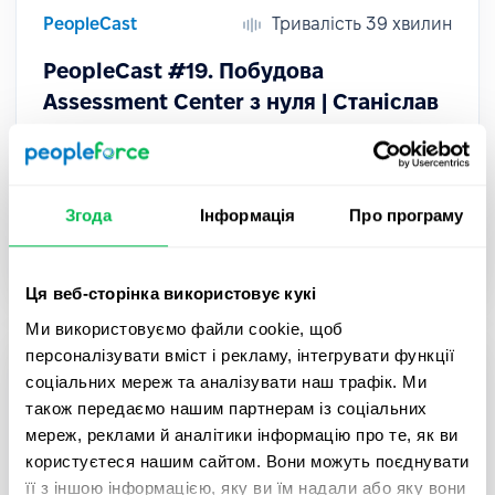
PeopleCast
Тривалість 39 хвилин
PeopleCast #19. Побудова
Assessment Center з нуля | Станіслав
Омельченко
У новому випуску PeopleCast Анастасія
Єфименко поспілкувалася зі Станіславом
Згода
Інформація
Про програму
Омельченком, HR-консультант з управління
талантами та корпоративною культурою.
Ця веб-сторінка використовує кукі
Ми використовуємо файли cookie, щоб
персоналізувати вміст і рекламу, інтегрувати функції
соціальних мереж та аналізувати наш трафік. Ми
також передаємо нашим партнерам із соціальних
мереж, реклами й аналітики інформацію про те, як ви
користуєтеся нашим сайтом. Вони можуть поєднувати
її з іншою інформацією, яку ви їм надали або яку вони