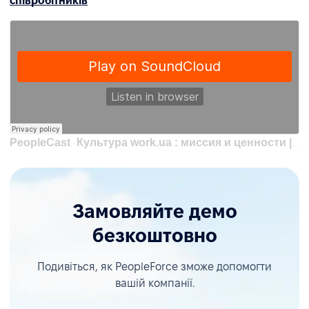
співробітників
PeopleCast
Культура work.ua : миссия и ценности | Александра Летова, HR-маркетолог Work.ua
·
Замовляйте демо
безкоштовно
Подивіться, як PeopleForce зможе допомогти
вашій компанії.