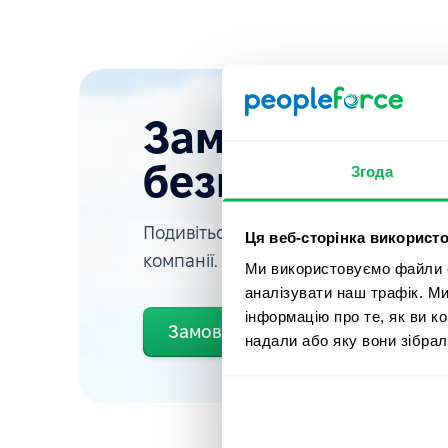
Замовляйте д
безкоштовно
Згода
Подивіться, як PeopleForce зможе 
Ця веб-сторінка використо
компанії.
Ми використовуємо файли co
аналізувати наш трафік. М
інформацію про те, як ви к
Замовити демо
надали або яку вони зібрал