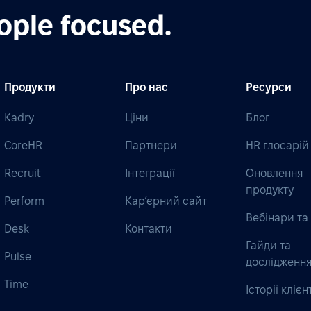
ople focused.
Продукти
Про нас
Ресурси
Kadry
Ціни
Блог
CoreHR
Партнери
HR глосарій
Recruit
Інтеграції
Оновлення
продукту
Perform
Кар’єрний сайт
Вебінари та 
Desk
Контакти
Гайди та
Pulse
дослідженн
Time
Історії клієн