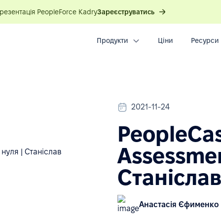
презентація PeopleForce Kadry
Зареєструватись
Продукти
Ціни
Ресурси
2021-11-24
PeopleCas
Assessmen
Станісла
Анастасія Єфименко