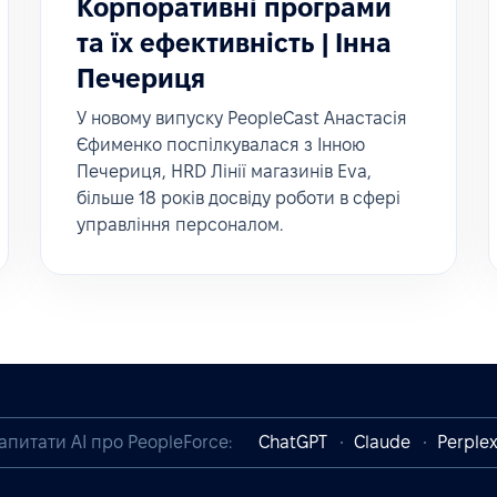
Корпоративні програми
та їх ефективність | Інна
Печериця
У новому випуску PeopleCast Анастасія
Єфименко поспілкувалася з Інною
Печериця, HRD Лінії магазинів Eva,
більше 18 років досвіду роботи в сфері
управління персоналом.
апитати AI про PeopleForce:
ChatGPT
Claude
Perplex