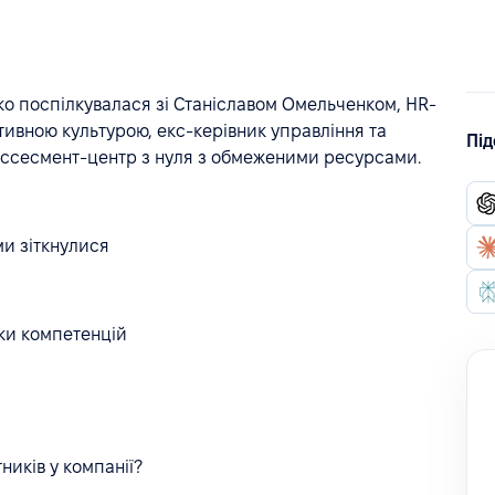
о поспілкувалася зі Станіславом Омельченком, HR-
тивною культурою, екс-керівник управління та
Під
 ассесмент-центр з нуля з обмеженими ресурсами.
ми зіткнулися
нки компетенцій
ників у компанії?