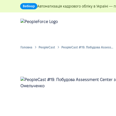
Автоматизація кадрового обліку в Україні — 
Вебінар
Головна
PeopleСast
PeopleCast #19. Побудова Assessment Center з нуля | Станіслав Омельченко