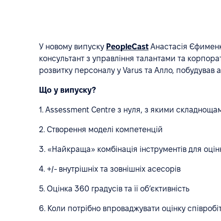
У новому випуску
PeopleCast
Анастасія Єфименк
консультант з управління талантами та корпора
розвитку персоналу у Varus та Алло, побудував
Що у випуску?
1. Assessment Centre з нуля, з якими складноща
2. Створення моделі компетенцій
3. «Найкраща» комбінація інструментів для оці
4. +/- внутрішніх та зовнішніх асесорів
5. Оцінка 360 градусів та її об’єктивність
6. Коли потрібно впроваджувати оцінку співробіт