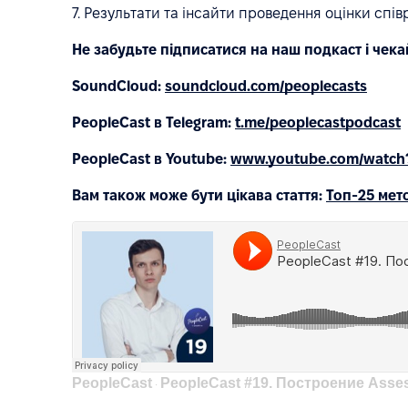
7. Результати та інсайти проведення оцінки спів
Не забудьте підписатися на наш подкаст і чека
SoundCloud:
soundcloud.com/peoplecasts
PeopleCast в Telegram:
t.me/peoplecastpodcast
PeopleCast в Youtube:
www.youtube.com/watch
Вам також може бути цікава стаття:
Топ-25 мет
PeopleCast
PeopleCast #19. Построение Assessmen
·