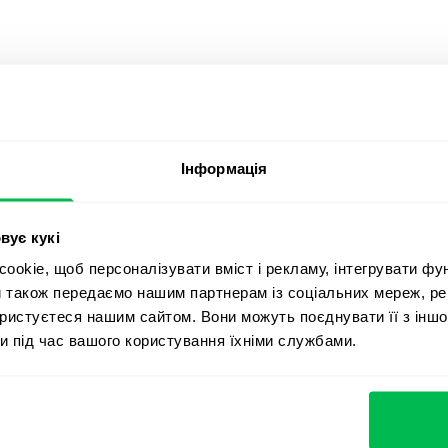
емо
Інформація
допомогти вашій
вує кукі
okie, щоб персоналізувати вміст і рекламу, інтегрувати фу
и також передаємо нашим партнерам із соціальних мереж, ре
ористуєтеся нашим сайтом. Вони можуть поєднувати її з іншо
и під час вашого користування їхніми службами.