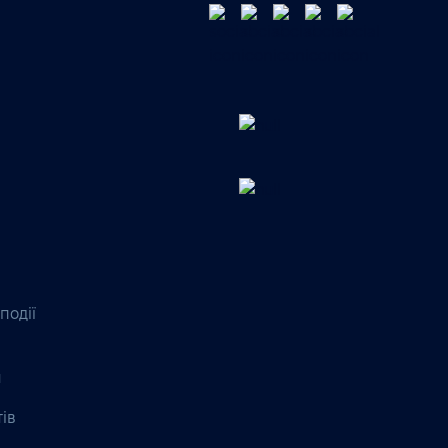
події
я
тів