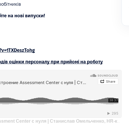
робітників
йте на нові випуски!
?v=1TXDeszTohg
одів оцінки персоналу при прийомі на роботу
t Center с нуля | Станислав Омельченко, HR-консультант