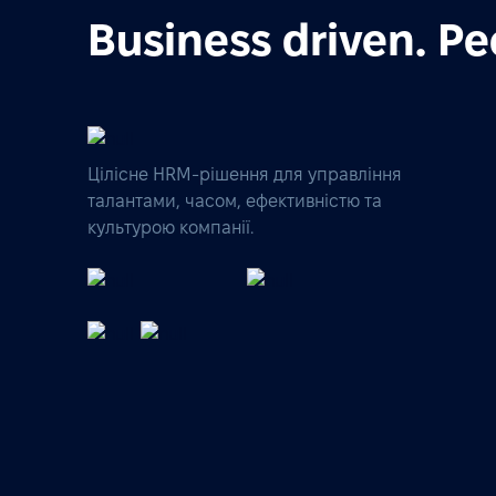
Business driven. Pe
Цілісне HRM-рішення для управління
талантами, часом, ефективністю та
культурою компанії.