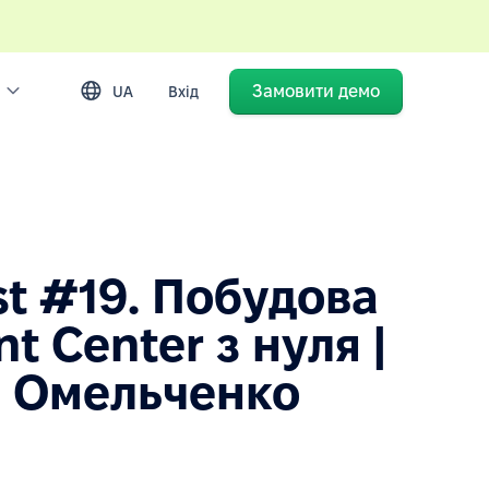
Замовити демо
UA
Вхід
t #19. Побудова
t Center з нуля |
в Омельченко