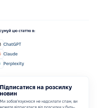
сумуй цю статтю в:
ChatGPT
Claude
Perplexity
Підписатися на розсилку
новин
Ми зобовʼязуємося не надсилати спам, ви
можете відписатися від розсилки у будь-