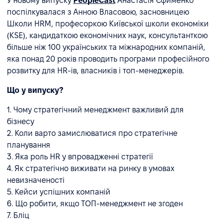
У новому випуску
PeopleCast
Анастасія Єфименко
поспілкувалася з Анною Власовою, засновницею
Школи HRM, професоркою Київської школи економіки
(KSE), кандидаткою економічних наук, консультанткою
більше ніж 100 українських та міжнародних компаній,
яка понад 20 років проводить програми професійного
розвитку для HR-ів, власників і топ-менеджерів.
Що у випуску?
1. Чому стратегічний менеджмент важливий для
бізнесу
2. Коли варто замислюватися про стратегічне
планування
3. Яка роль HR у впровадженні стратегії
4. Як стратегічно виживати на ринку в умовах
невизначеності
5. Кейси успішних компаній
6. Що робити, якщо ТОП-менеджмент не згоден
7. Бліц