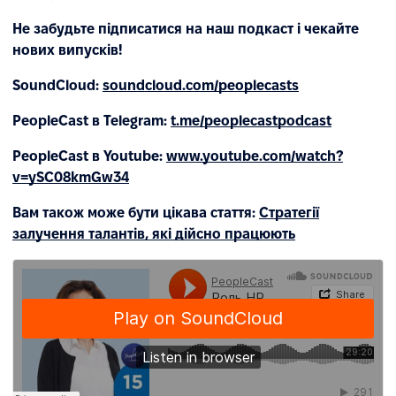
Не забудьте підписатися на наш подкаст і чекайте
нових випусків!
SoundCloud:
soundcloud.com/peoplecasts
PeopleCast в Telegram:
t.me/peoplecastpodcast
PeopleCast в Youtube:
www.youtube.com/watch?
v=ySC08kmGw34
Вам також може бути цікава стаття:
Стратегії
залучення талантів, які дійсно працюють