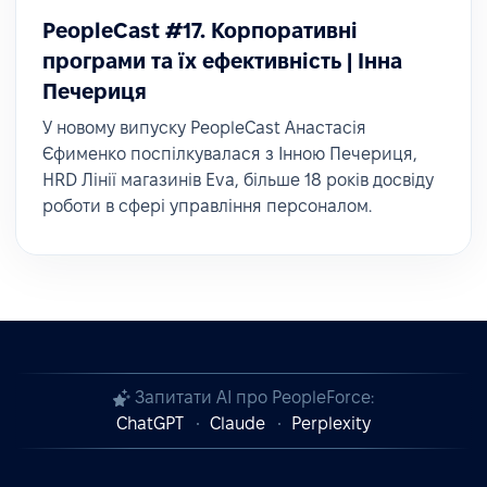
PeopleCast #17. Корпоративні
програми та їх ефективність | Інна
Печериця
У новому випуску PeopleCast Анастасія
Єфименко поспілкувалася з Інною Печериця,
HRD Лінії магазинів Eva, більше 18 років досвіду
роботи в сфері управління персоналом.
Запитати AI про PeopleForce:
ChatGPT
Claude
Perplexity