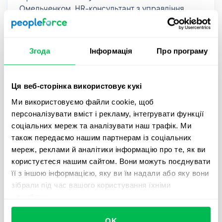
Омельченком, HR-консультант з управління
талантами та корпоративною культурою.
Згода
Інформація
Про програму
Ця веб-сторінка використовує кукі
Ми використовуємо файли cookie, щоб
персоналізувати вміст і рекламу, інтегрувати функції
соціальних мереж та аналізувати наш трафік. Ми
також передаємо нашим партнерам із соціальних
мереж, реклами й аналітики інформацію про те, як ви
користуєтеся нашим сайтом. Вони можуть поєднувати
її з іншою інформацією, яку ви їм надали або яку вони
PeopleCast
Тривалість 24 хвилини
зібрали під час вашого користування їхніми
службами.
PeopleCast #18. Трансформація
корпоративної культури | Ольга
OK