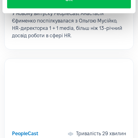
Мусійко
У новому випуску PeopleCast Анастасія
Єфименко поспілкувалася з Ольгою Мусійко,
HR-директорка 1 + 1 media, більш ніж 13-річний
досвід роботи в сфері HR.
PeopleCast
Тривалість 29 хвилин