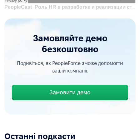
PeopleCast
Роль HR в разработке и реализации стратегии | Анна Власова, основательница Школы HRM
·
Замовляйте демо
безкоштовно
Подивіться, як PeopleForce зможе допомогти
вашій компанії.
Замовити демо
Останні подкасти