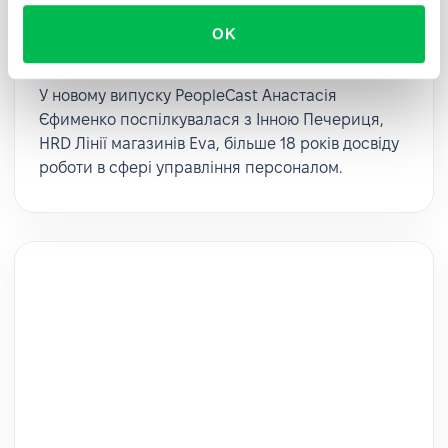
PeopleCast #17. Корпоративні
програми та їх ефективність | Інна
OK
Печериця
У новому випуску PeopleCast Анастасія
Єфименко поспілкувалася з Інною Печериця,
HRD Лінії магазинів Eva, більше 18 років досвіду
роботи в сфері управління персоналом.