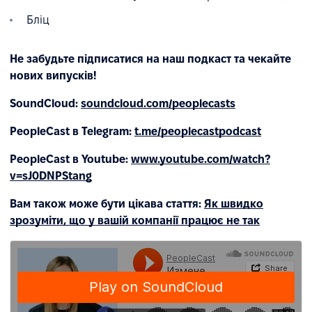
Бліц
Не забудьте підписатися на наш подкаст та чекайте
нових випусків!
SoundCloud:
soundcloud.com/peoplecasts
PeopleCast в Telegram:
t.me/peoplecastpodcast
PeopleCast в Youtube:
www.youtube.com/watch?
v=sJ0DNPStang
Вам також може бути цікава стаття:
Як швидко
зрозуміти, що у вашій компанії працює не так