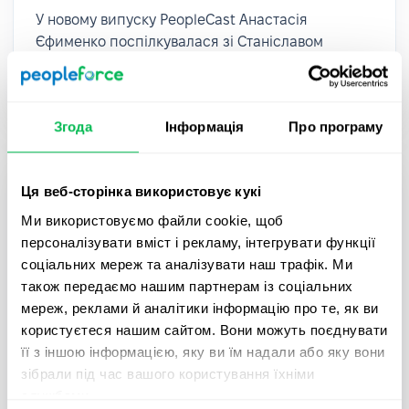
У новому випуску PeopleCast Анастасія
Єфименко поспілкувалася зі Станіславом
Омельченком, HR-консультант з управління
талантами та корпоративною культурою.
Згода
Інформація
Про програму
Ця веб-сторінка використовує кукі
Ми використовуємо файли cookie, щоб
персоналізувати вміст і рекламу, інтегрувати функції
соціальних мереж та аналізувати наш трафік. Ми
також передаємо нашим партнерам із соціальних
мереж, реклами й аналітики інформацію про те, як ви
користуєтеся нашим сайтом. Вони можуть поєднувати
її з іншою інформацією, яку ви їм надали або яку вони
зібрали під час вашого користування їхніми
PeopleCast
Тривалість 29 хвилин
службами.