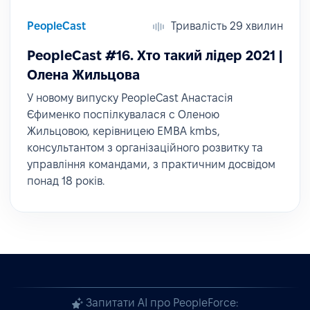
PeopleCast
Тривалість 29 хвилин
PeopleCast #16. Хто такий лідер 2021 |
Олена Жильцова
У новому випуску PeopleCast Анастасія
Єфименко поспілкувалася c Оленою
Жильцовою, керівницею EMBA kmbs,
консультантом з організаційного розвитку та
управління командами, з практичним досвідом
понад 18 років.
Запитати AI про PeopleForce: