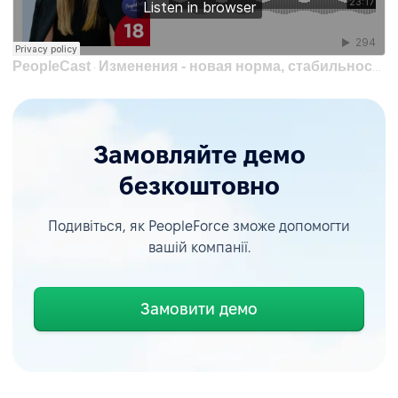
PeopleCast
Изменения - новая норма, стабильность - роскошь | Ольга Мусийко, HRD 1+1 media
·
Замовляйте демо
безкоштовно
Подивіться, як PeopleForce зможе допомогти
вашій компанії.
Замовити демо