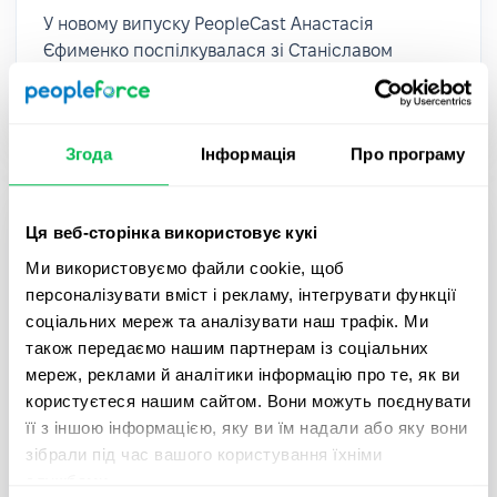
У новому випуску PeopleCast Анастасія
Єфименко поспілкувалася зі Станіславом
Омельченком, HR-консультант з управління
талантами та корпоративною культурою.
Згода
Інформація
Про програму
Ця веб-сторінка використовує кукі
Ми використовуємо файли cookie, щоб
персоналізувати вміст і рекламу, інтегрувати функції
соціальних мереж та аналізувати наш трафік. Ми
також передаємо нашим партнерам із соціальних
мереж, реклами й аналітики інформацію про те, як ви
користуєтеся нашим сайтом. Вони можуть поєднувати
її з іншою інформацією, яку ви їм надали або яку вони
зібрали під час вашого користування їхніми
PeopleCast
Тривалість 29 хвилин
службами.