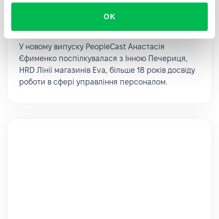
PeopleCast #17. Корпоративні
програми та їх ефективність | Інна
OK
Печериця
У новому випуску PeopleCast Анастасія
Єфименко поспілкувалася з Інною Печериця,
HRD Лінії магазинів Eva, більше 18 років досвіду
роботи в сфері управління персоналом.