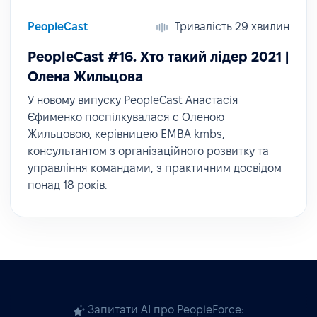
PeopleCast
Тривалість 29 хвилин
PeopleCast #16. Хто такий лідер 2021 |
Олена Жильцова
У новому випуску PeopleCast Анастасія
Єфименко поспілкувалася c Оленою
Жильцовою, керівницею EMBA kmbs,
консультантом з організаційного розвитку та
управління командами, з практичним досвідом
понад 18 років.
Запитати AI про PeopleForce: