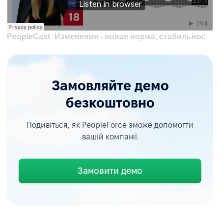
PeopleCast
Изменения - новая норма, стабильность - роскошь | Ольга Мусийко, HRD 1+1 media
·
Замовляйте демо
безкоштовно
Подивіться, як PeopleForce зможе допомогти
вашій компанії.
Замовити демо