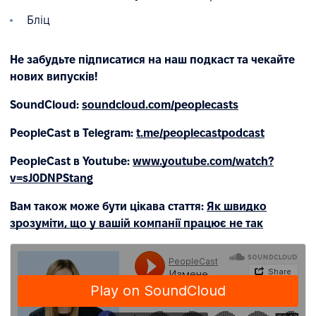
Бліц
Не забудьте підписатися на наш подкаст та чекайте
нових випусків!
SoundCloud:
soundcloud.com/peoplecasts
PeopleCast в Telegram:
t.me/peoplecastpodcast
PeopleCast в Youtube:
www.youtube.com/watch?
v=sJ0DNPStang
Вам також може бути цікава стаття:
Як швидко
зрозуміти, що у вашій компанії працює не так