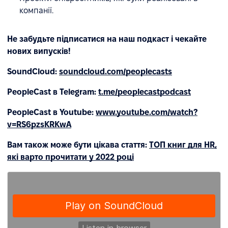
компанії.
Не забудьте підписатися на наш подкаст і чекайте
нових випусків!
SoundCloud:
soundcloud.com/peoplecasts
PeopleCast в Telegram:
t.me/peoplecastpodcast
PeopleCast в Youtube:
www.youtube.com/watch?
v=RS6pzsKRKwA
Вам також може бути цікава стаття:
ТОП книг для HR,
які варто прочитати у 2022 році