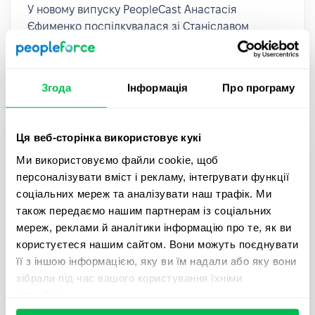
У новому випуску PeopleCast Анастасія
Єфименко поспілкувалася зі Станіславом
Омельченком, HR-консультант з управління
талантами та корпоративною культурою.
Згода
Інформація
Про програму
Ця веб-сторінка використовує кукі
Ми використовуємо файли cookie, щоб
персоналізувати вміст і рекламу, інтегрувати функції
соціальних мереж та аналізувати наш трафік. Ми
також передаємо нашим партнерам із соціальних
мереж, реклами й аналітики інформацію про те, як ви
користуєтеся нашим сайтом. Вони можуть поєднувати
її з іншою інформацією, яку ви їм надали або яку вони
зібрали під час вашого користування їхніми
PeopleCast
Тривалість 24 хвилини
службами.
PeopleCast #18. Трансформація