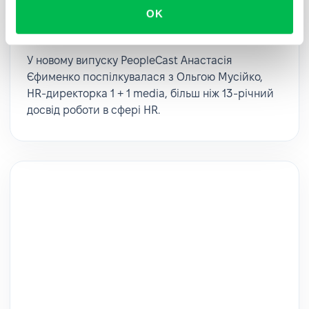
OK
корпоративної культури | Ольга
Мусійко
У новому випуску PeopleCast Анастасія
Єфименко поспілкувалася з Ольгою Мусійко,
HR-директорка 1 + 1 media, більш ніж 13-річний
досвід роботи в сфері HR.