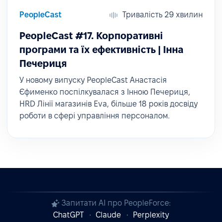
PeopleCast
Тривалість 29 хвилин
PeopleCast #17. Корпоративні
програми та їх ефективність | Інна
Печериця
У новому випуску PeopleCast Анастасія
Єфименко поспілкувалася з Інною Печериця,
HRD Лінії магазинів Eva, більше 18 років досвіду
роботи в сфері управління персоналом.
Запитати AI про PeopleForce:
ChatGPT
Claude
Perplexity