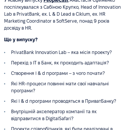
У новому випуску
PeopleCast
Анастасія Єфименко
поспілкувалася з Сабіною Крупко, Head of Innovation
Lab в PrivatBank, ex. L & D Lead в Ciklum, ex. HR
Marketing Coordinator в SoftServe, понад 9 років
досвіду в HR.
Що у випуску?
PrivatBank Innovation Lab – яка місія проекту?
Перехід з IT в Банк, як проходить адаптація?
Створення l & d програми – з чого почати?
Які HR-процеси повинні мати свої навчальні
програми?
Які l & d програми проводяться в ПриватБанку?
Внутрішній акселератор компанії та як
відправитися в DigitalSafari?
Проекти співробітників, які були реалізовані в