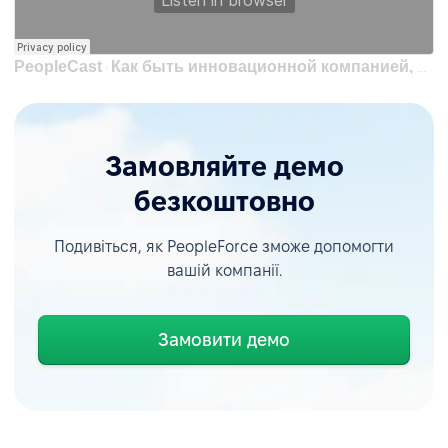
PeopleCast
Как быть инновационной компанией, когда ты - банк|Сабина Крупко,Head of PrivatBank InnovationLab
·
Замовляйте демо
безкоштовно
Подивіться, як PeopleForce зможе допомогти
вашій компанії.
Замовити демо