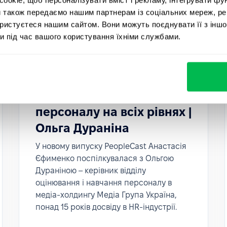
и також передаємо нашим партнерам із соціальних мереж, ре
ористуєтеся нашим сайтом. Вони можуть поєднувати її з іншо
и під час вашого користування їхніми службами.
PeopleCast
Тривалість 29 хвилин
PeopleCast #13. Навчання
персоналу на всіх рівнях |
Ольга Дураніна
У новому випуску PeopleCast Анастасія
Єфименко поспілкувалася з Ольгою
Дураніною – керівник відділу
оцінювання і навчання персоналу в
медіа-холдингу Медіа Група Україна,
понад 15 років досвіду в HR-індустрії.