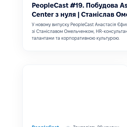
PeopleCast #19. Побудова A
Center з нуля | Станіслав О
У новому випуску PeopleCast Анастасія Єф
зі Станіславом Омельченком, HR-консультан
талантами та корпоративною культурою.