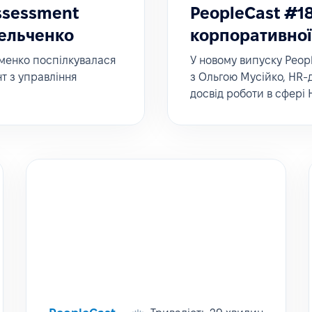
ssessment
PeopleCast #1
мельченко
корпоративної
именко поспілкувалася
У новому випуску Peop
т з управління
з Ольгою Мусійко, HR-д
досвід роботи в сфері 