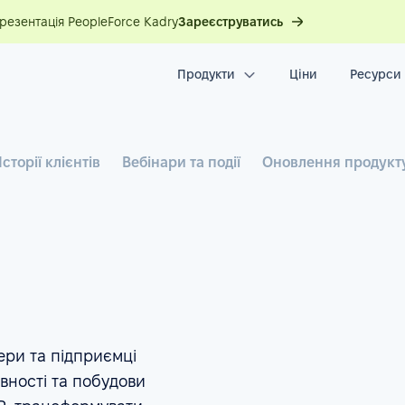
презентація PeopleForce Kadry
Зареєструватись
Продукти
Ціни
Ресурси
Історії клієнтів
Вебінари та події
Оновлення продукт
ери та підприємці
вності та побудови