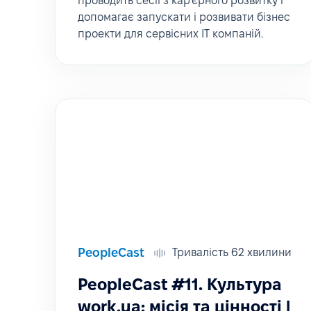
проводить сесії з кар’єрного розвитку і
допомагає запускати і розвивати бізнес
проекти для сервісних IT компаній.
PeopleCast
Тривалість 62 хвилини
PeopleCast #11. Культура
work.ua: місія та цінності |