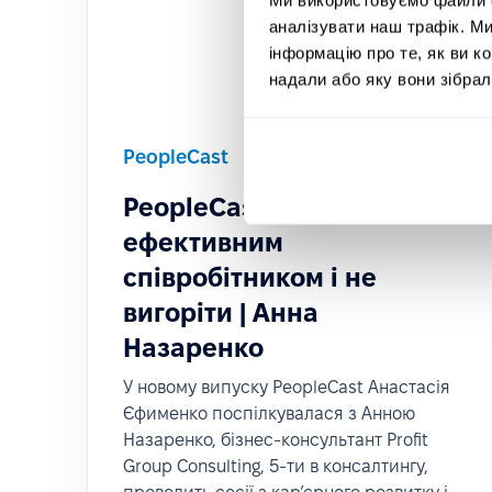
аналізувати наш трафік. М
інформацію про те, як ви к
надали або яку вони зібрал
PeopleCast
Тривалість 42 хвилин
PeopleCast #14. Як бути
ефективним
співробітником і не
вигоріти | Анна
Назаренко
У новому випуску PeopleCast Анастасія
Єфименко поспілкувалася з Анною
Назаренко, бізнес-консультант Profit
Group Consulting, 5-ти в консалтингу,