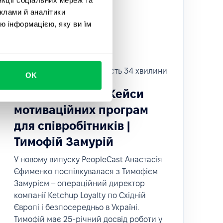
клами й аналітики
ю інформацією, яку ви їм
PeopleCast
Тривалість 34 хвилини
OK
PeopleCast #12. Кейси
мотиваційних програм
для співробітників |
Тимофій Замурій
У новому випуску PeopleCast Анастасія
Єфименко поспілкувалася з Тимофієм
Замурієм – операційний директор
компанії Ketchup Loyalty по Східній
Європі і безпосередньо в Україні.
Тимофій має 25-річний досвід роботи у