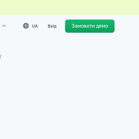
Замовити демо
UA
Вхід
у