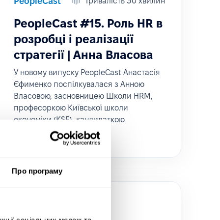
PeopleCast
Тривалість 30 хвилин
PeopleCast #15. Роль HR в
розробці і реалізації
стратегії | Анна Власова
У новому випуску PeopleCast Анастасія
Єфименко поспілкувалася з Анною
Власовою, засновницею Школи HRM,
професоркою Київської школи
економіки (KSE), кандидаткою
економічних наук.
Про програму
нкції соціальних мереж та