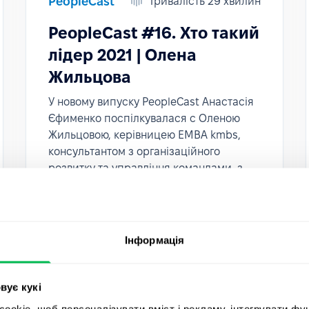
PeopleCast
Тривалість 29 хвилин
PeopleCast #16. Хто такий
лідер 2021 | Олена
Жильцова
У новому випуску PeopleCast Анастасія
Єфименко поспілкувалася c Оленою
Жильцовою, керівницею EMBA kmbs,
консультантом з організаційного
розвитку та управління командами, з
практичним досвідом понад 18 років.
Інформація
вує кукі
okie, щоб персоналізувати вміст і рекламу, інтегрувати фу