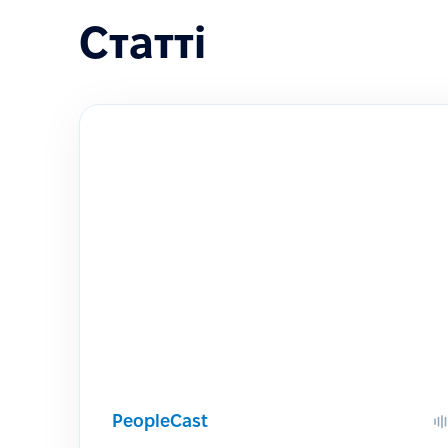
Статті
PeopleCast