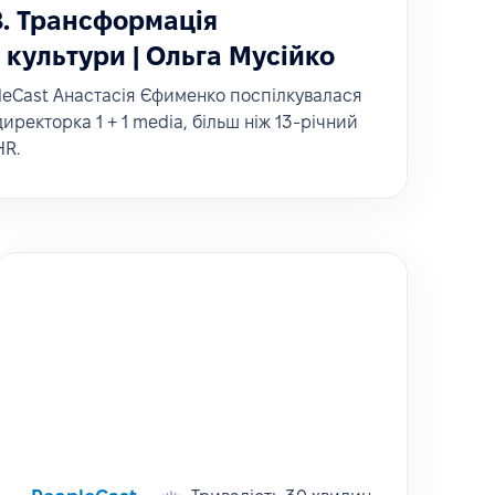
8. Трансформація
 культури | Ольга Мусійко
leCast Анастасія Єфименко поспілкувалася
иректорка 1 + 1 media, більш ніж 13-річний
HR.