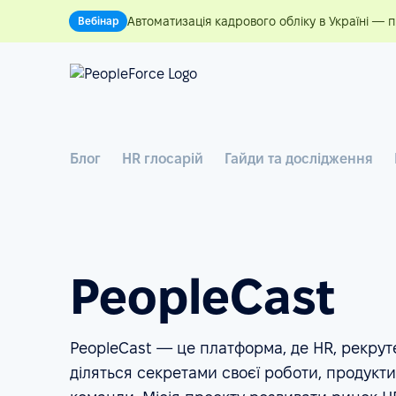
Автоматизація кадрового обліку в Україні — 
Вебінар
Блог
HR глосарій
Гайди та дослідження
PeopleCast
PeopleCast — це платформа, де HR, рекрут
діляться секретами своєї роботи, продукти