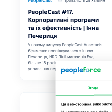
PeopleCast
Тривалість 29 хвилин
PeopleCast #17.
Корпоративні програми
та їх ефективність | Інна
Печериця
У новому випуску PeopleCast Анастасія
Єфименко поспілкувалася з Інною
Печериця, HRD Лінії магазинів Eva,
більше 18 років досвіду роботи в сфері
управління персоналом.
Згода
Ця веб-сторінка використо
Ми використовуємо файли co