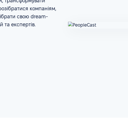
HR, трансформувати
розібратися компаніям,
зібрати свою dream-
 та експертів.