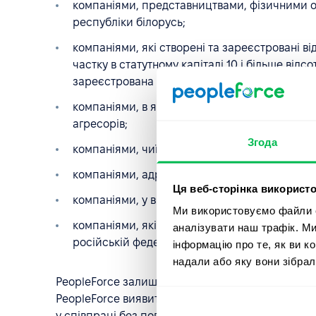
компаніями, представництвами, фізичними ос
республіки білорусь;
компаніями, які створені та зареєстровані в
частку в статутному капіталі 10 і більше від
зареєстрована відповідно до законодавства р
компаніями, в яких всі або переважна більш
агресорів;
Згода
компаніями, чиї доменні імена містять ru/by;
компаніями, адреси електронної пошти яких м
Ця веб-сторінка використо
компаніями, у випадку яких можна встановити
Ми використовуємо файли co
компаніями, які зареєструвалися або змінили
аналізувати наш трафік. М
російській федерації/республіці білорусь.
інформацію про те, як ви к
надали або яку вони зібрал
PeopleForce залишає за собою право перевірити
PeopleForce виявить хоча б одну з перерахован
у співпраці без повторного розгляду.