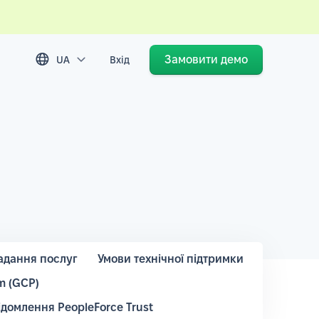
Замовити демо
UA
Вхід
адання послуг
Умови технічної підтримки
m (GCP)
ідомлення PeopleForce Trust