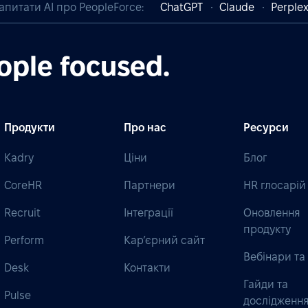
апитати AI про PeopleForce:
ChatGPT
Claude
Perplex
ople focused.
Продукти
Про нас
Ресурси
Kadry
Ціни
Блог
CoreHR
Партнери
HR глосарій
Recruit
Інтеграції
Оновлення
продукту
Perform
Кар’єрний сайт
Вебінари та 
Desk
Контакти
Гайди та
Pulse
дослідженн