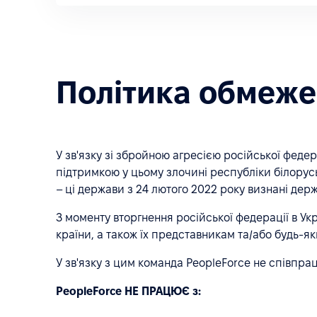
Політика обмеже
У зв'язку зі збройною агресією російської феде
підтримкою у цьому злочині республіки білорусь
– ці держави з 24 лютого 2022 року визнані де
З моменту вторгнення російської федерації в Ук
країни, а також їх представникам та/або будь
У зв'язку з цим команда PeopleForce не співпра
PeopleForce НЕ ПРАЦЮЄ з: