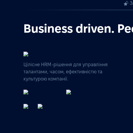
З
Business driven. Pe
Цілісне HRM-рішення для управління
талантами, часом, ефективністю та
культурою компанії.