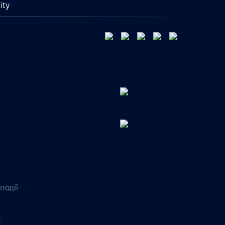
ity
події
я