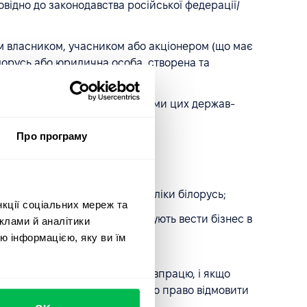
відно до законодавства російської федерації/
ним власником, учасником або акціонером (що має
білорусь або юридична особа, створена та
убліки білорусь або громадянами цих держав-
Про програму
ї російської федерації/республіки білорусь;
нкції соціальних мереж та
убліка білорусь, але продовжують вести бізнес в
клами й аналітики
ю інформацією, яку ви їм
го прийняття рішення про співпрацю, і якщо
 PeopleForce залишає за собою право відмовити