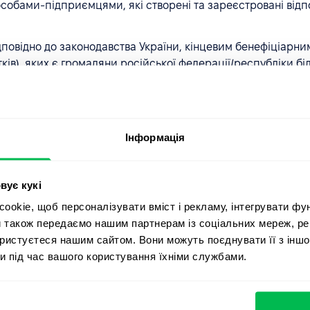
обами-підприємцями, які створені та зареєстровані відпо
ідповідно до законодавства України, кінцевим бенефіціар
сотків), яких є громадяни російської федерації/республіки 
осійської федерації/республіки білорусь;
ість працівників є резидентами російської федерації/респ
Інформація
істять домени ru/by/mail.ru/yandex.ru/etc;
вує кукі
, що вони або всі їхні працівники знаходяться на територі
okie, щоб персоналізувати вміст і рекламу, інтегрувати фу
 адресу реєстрації на іншу, ніж російська федерація/респ
и також передаємо нашим партнерам із соціальних мереж, ре
ористуєтеся нашим сайтом. Вони можуть поєднувати її з іншо
и під час вашого користування їхніми службами.
 історію та репутацію потенційного клієнта для подальшо
их вище ознак зв'язку клієнта з державами-агресорами, то