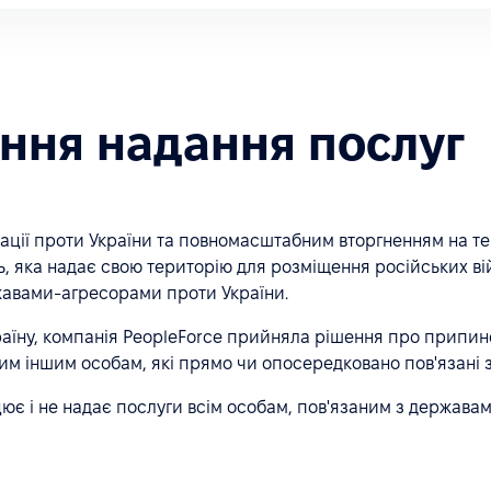
ння надання послуг
рації проти України та повномасштабним вторгненням на те
, яка надає свою територію для розміщення російських вій
ржавами-агресорами проти України.
раїну, компанія PeopleForce прийняла рішення про припин
-яким іншим особам, які прямо чи опосередковано пов'яза
цює і не надає послуги всім особам, пов'язаним з держава