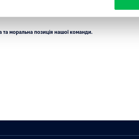
ового розірвання Угоди, видаливши свої дані з облікового
ка та моральна позиція нашої команди.