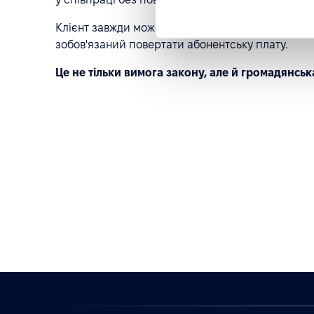
Клієнт завжди може скористатися правом дострок
зобов'язаний повертати абонентську плату.
Це не тільки вимога закону, але й громадянсь