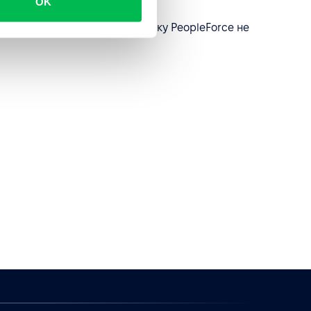
OK
 запису, однак в цьому випадку PeopleForce не