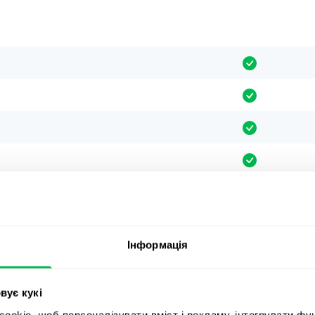
Інформація
вує кукі
okie, щоб персоналізувати вміст і рекламу, інтегрувати фу