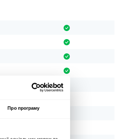
Про програму
нкції соціальних мереж та