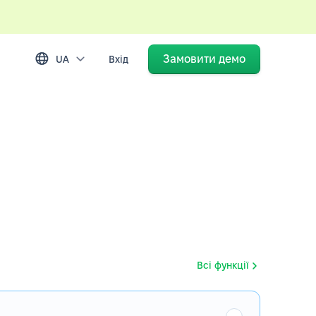
Замовити демо
UA
Вхід
Всі функції