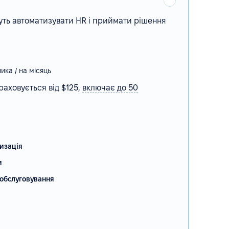
уть автоматизувати HR і приймати рішення
ника / на місяць
раховується від $125,
включає
до 50
изація
и
обслуговування