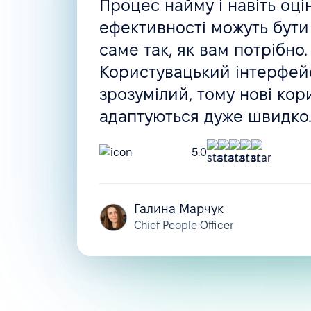
Процес найму і навіть оці
Звітність
ефективності можуть бути
Імпорт та експорт різноманітних даних
саме так, як вам потрібно.
Користувацький інтерфейс
Звітність та аналітика
зрозумілий, тому нові кор
Вбудовані інтеграції
адаптуються дуже швидко
Форми та автоматизація HR-воркфлоу
5.0
Базові форми
Базові воркфлоу
Галина Марчук
Chief People Officer
Просунуті воркфлоу
Додаткові форми
Кастомні форми з процесом затвердження