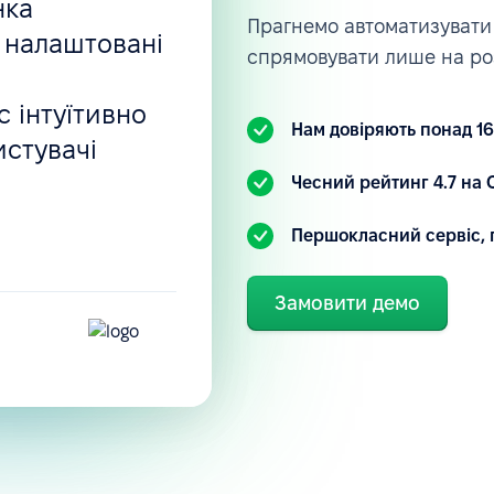
нка
Прагнемо автоматизувати 
 налаштовані
спрямовувати лише на ро
 інтуїтивно
Нам довіряють понад 16
истувачі
.
Чесний рейтинг 4.7 на C
Першокласний сервіс, 
Замовити демо