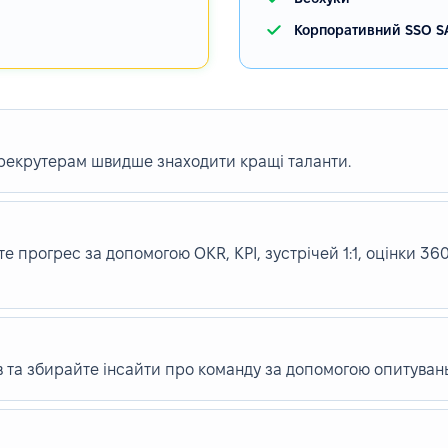
Корпоративний SSO S
 рекрутерам швидше знаходити кращі таланти.
е прогрес за допомогою OKR, KPI, зустрічей 1:1, оцінки 36
в та збирайте інсайти про команду за допомогою опитувань