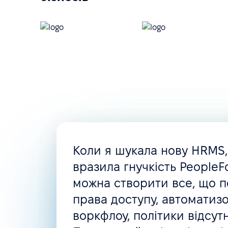
Операційний менеджмент та управління ресурсам
Управління завданнями
Управління документами
Шаблони документів
Управління доступами
Управління компенсаціями
Персоналізація
Коли я шукала нову HRMS
вразила гнучкість PeopleFo
Кастомні ролі та дозволи
можна створити все, що п
Кастомні поля співробітників
права доступу, автоматизо
воркфлоу, політики відсут
Кастомні сповіщення