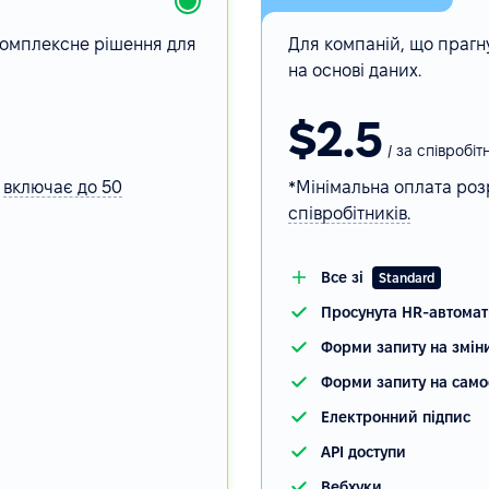
 комплексне рішення для
Для компаній, що прагн
на основі даних.
$2.5
/ за співробіт
,
включає
до 50
*Мінімальна оплата роз
співробітників.
Все зі
Standard
Просунута HR-автомат
Форми запиту на змін
Форми запиту на само
Електронний підпис
API доступи
Вебхуки