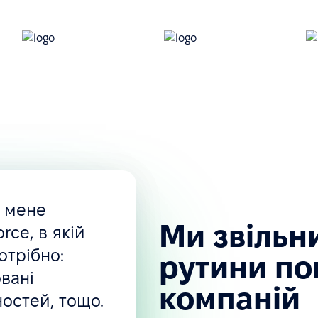
и компанії
, мене
Ми звільн
rce, в якій
отрібно:
рутини по
вані
компаній
ностей, тощо.