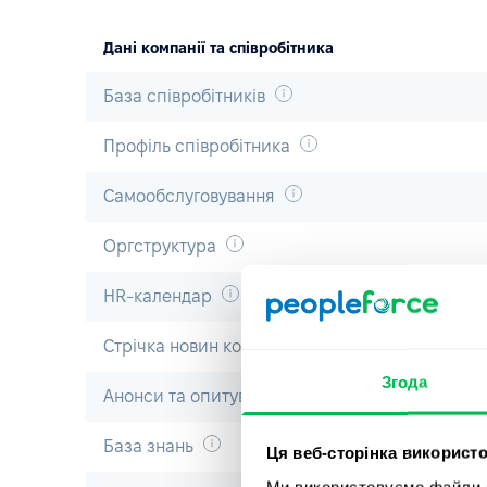
Дані компанії та співробітника
База співробітників
Профіль співробітника
Самообслуговування
Оргструктура
HR-календар
Стрічка новин компанії
Згода
Анонси та опитування
База знань
Ця веб-сторінка використо
Ми використовуємо файли co