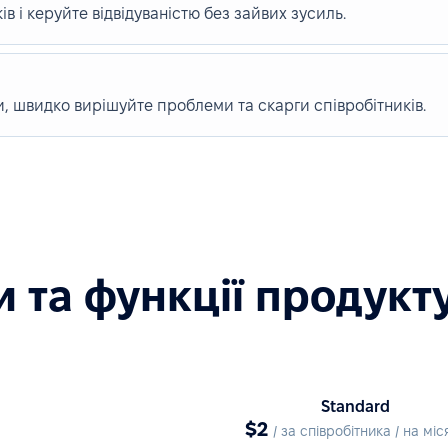
в і керуйте відвідуваністю без зайвих зусиль.
, швидко вирішуйте проблеми та скарги співробітників.
 та функції продукт
Standard
$2
/ за співробітника / на міс