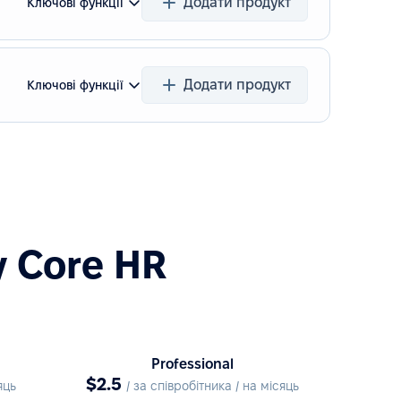
Додати продукт
Ключові функції
Додати продукт
Ключові функції
у Core HR
Professional
$2.5
яць
/ за співробітника / на місяць