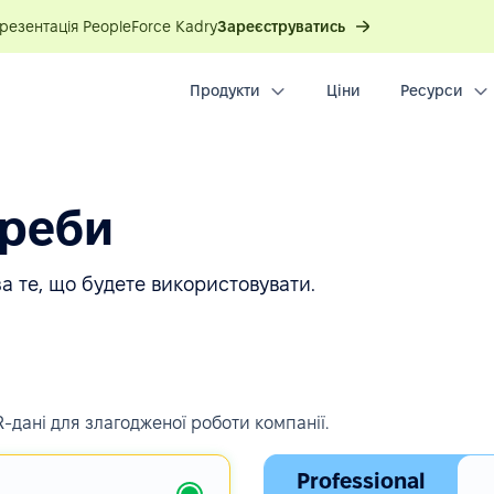
презентація PeopleForce Kadry
Зареєструватись
Продукти
Ціни
Ресурси
треби
а те, що будете використовувати.
-дані для злагодженої роботи компанії.
Professional