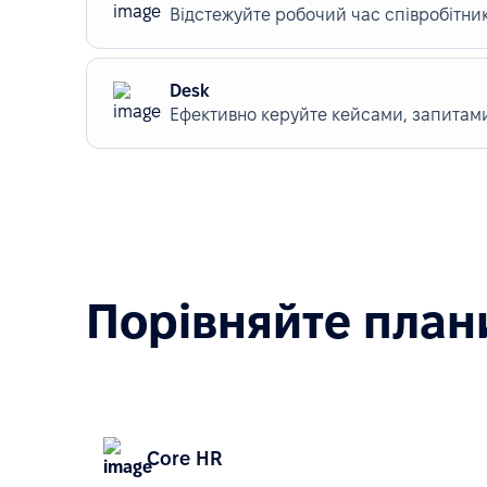
Відстежуйте робочий час співробітникі
Desk
Ефективно керуйте кейсами, запитами
Порівняйте плани
Core HR