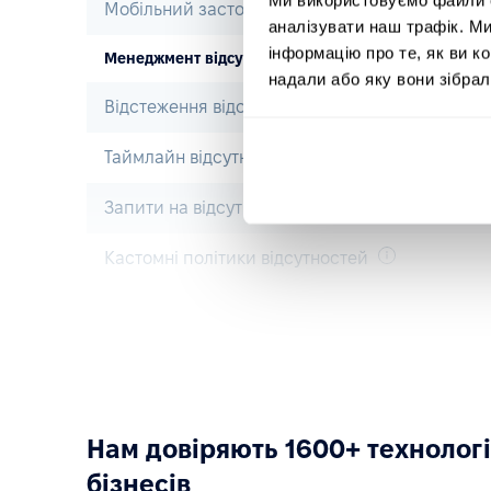
Мобільний застосунок
аналізувати наш трафік. М
інформацію про те, як ви к
Менеджмент відсутностей
надали або яку вони зібрал
Відстеження відсутностей
Таймлайн відсутностей
Запити на відсутність та їхнє затвердження
Кастомні політики відсутностей
Онбординг
Пре-бординг
Онбординг
Нам довіряють 1600+ технолог
Офбординг
бізнесів