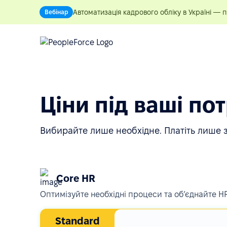
Автоматизація кадрового обліку в Україні — 
Вебінар
Ціни під ваші по
Вибирайте лише необхідне. Платіть лише з
Core HR
Оптимізуйте необхідні процеси та обʼєднайте HR
Standard