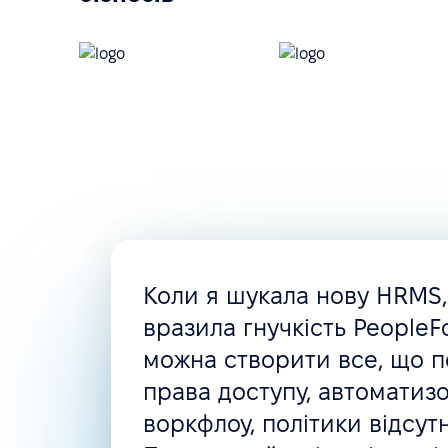
Операційний менеджмент та управління ресурсам
Управління завданнями
Управління документами
Шаблони документів
Управління доступами
Управління компенсаціями
Персоналізація
Коли я шукала нову HRMS
вразила гнучкість PeopleFo
Кастомні ролі та дозволи
можна створити все, що п
Кастомні поля співробітників
права доступу, автоматизо
воркфлоу, політики відсут
Кастомні сповіщення