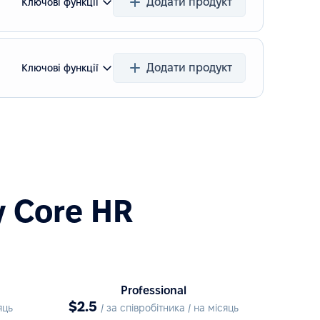
Додати продукт
Ключові функції
Додати продукт
Ключові функції
у Core HR
Professional
$2.5
яць
/ за співробітника / на місяць