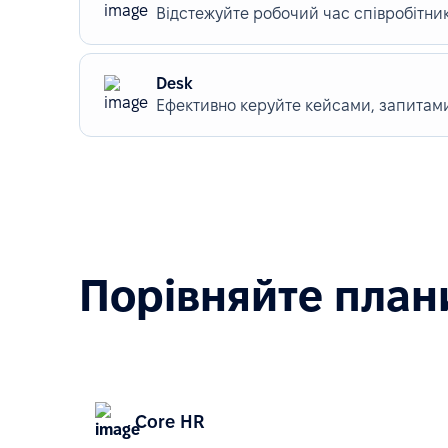
Відстежуйте робочий час співробітникі
Desk
Ефективно керуйте кейсами, запитами
Порівняйте плани
Core HR