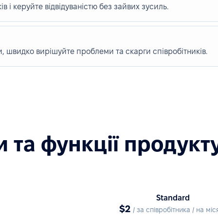
в і керуйте відвідуваністю без зайвих зусиль.
, швидко вирішуйте проблеми та скарги співробітників.
 та функції продукт
Standard
$2
/ за співробітника / на міс