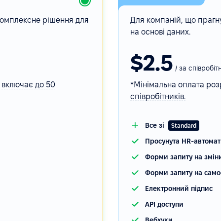
 комплексне рішення для
Для компаній, що прагн
на основі даних.
$2.5
/ за співробіт
,
включає
до 50
*Мінімальна оплата роз
співробітників.
Все зі
Standard
Просунута HR-автомат
Форми запиту на змін
Форми запиту на само
Електронний підпис
API доступи
Вебхуки