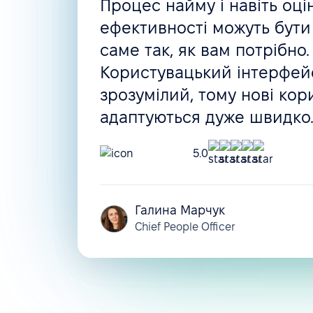
Процес найму і навіть оці
Звітність
ефективності можуть бути
Імпорт та експорт різноманітних даних
саме так, як вам потрібно.
Користувацький інтерфейс
Звітність та аналітика
зрозумілий, тому нові кор
Вбудовані інтеграції
адаптуються дуже швидко
Форми та автоматизація HR-воркфлоу
5.0
Базові форми
Базові воркфлоу
Галина Марчук
Chief People Officer
Просунуті воркфлоу
Додаткові форми
Кастомні форми з процесом затвердження