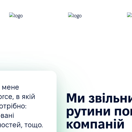
и компанії
, мене
Ми звільн
rce, в якій
отрібно:
рутини по
вані
компаній
ностей, тощо.