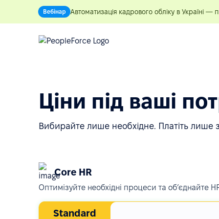
Автоматизація кадрового обліку в Україні — 
Вебінар
Ціни під ваші по
Вибирайте лише необхідне. Платіть лише з
Core HR
Оптимізуйте необхідні процеси та обʼєднайте HR
Standard