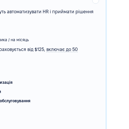
уть автоматизувати HR і приймати рішення
ника / на місяць
раховується від $125,
включає
до 50
изація
и
обслуговування