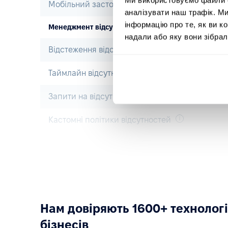
Мобільний застосунок
аналізувати наш трафік. М
інформацію про те, як ви к
Менеджмент відсутностей
надали або яку вони зібрал
Відстеження відсутностей
Таймлайн відсутностей
Запити на відсутність та їхнє затвердження
Кастомні політики відсутностей
Онбординг
Пре-бординг
Онбординг
Нам довіряють 1600+ технолог
Офбординг
бізнесів