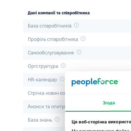
Дані компанії та співробітника
База співробітників
Профіль співробітника
Самообслуговування
Оргструктура
HR-календар
Стрічка новин компанії
Згода
Анонси та опитування
База знань
Ця веб-сторінка використо
Ми використовуємо файли co