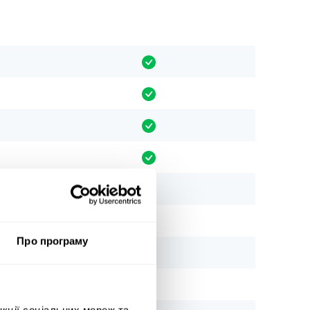
Про програму
нкції соціальних мереж та