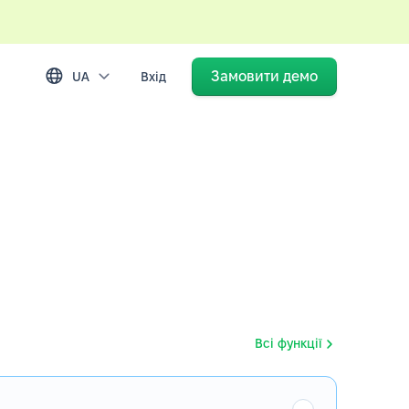
Замовити демо
UA
Вхід
Всі функції