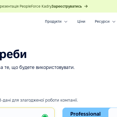
презентація PeopleForce Kadry
Зареєструватись
Продукти
Ціни
Ресурси
треби
а те, що будете використовувати.
-дані для злагодженої роботи компанії.
Professional