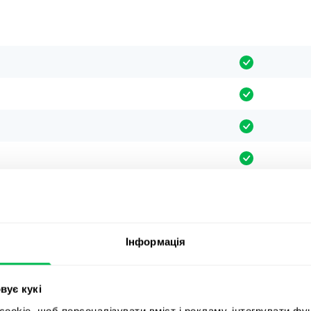
Інформація
вує кукі
okie, щоб персоналізувати вміст і рекламу, інтегрувати фу