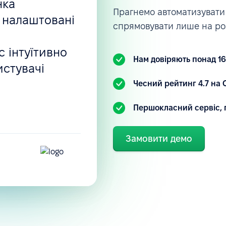
нка
Прагнемо автоматизувати 
 налаштовані
спрямовувати лише на ро
 інтуїтивно
Нам довіряють понад 16
истувачі
.
Чесний рейтинг 4.7 на C
Першокласний сервіс, 
Замовити демо