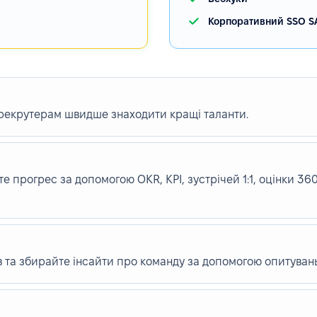
Корпоративний SSO S
 рекрутерам швидше знаходити кращі таланти.
е прогрес за допомогою OKR, KPI, зустрічей 1:1, оцінки 36
в та збирайте інсайти про команду за допомогою опитувань