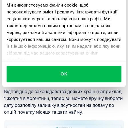
Ми використовуємо файли cookie, щоб
персоналізувати вміст і рекламу, інтегрувати функції
соціальних мереж та аналізувати наш трафік. Ми
також передаємо нашим партнерам із соціальних
мереж, реклами й аналітики інформацію про те, як ви
користуєтеся нашим сайтом. Вони можуть поєднувати
її з іншою інформацією, яку ви їм надали або яку вони
зібрали під час вашого користування їхніми
службами.
Інші важливі покращення
OK
Кастомна дата для нарахування відсутностей:
Відповідно до законодавства деяких країн (наприклад,
1 жовтня в Аргентині), тепер ви можете вручну вибрати
дату розподілу залишку відсутностей на додачу до
опцій початку місяця та дати найму.