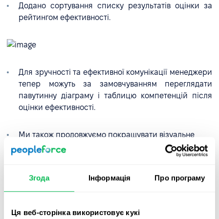
Додано сортування списку результатів оцінки за
рейтингом ефективності.
Для зручності та ефективної комунікації менеджери
тепер можуть за замовчуванням переглядати
павутинну діаграму і таблицю компетенцій після
оцінки ефективності.
Ми також продовжуємо покращувати візуальне
відображення циклу оцінки. У цьому оновленні ви
помітите покращення інтерфейсу.
Згода
Інформація
Про програму
Ця веб-сторінка використовує кукі