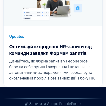
Updates
Оптимізуйте щоденні HR-запити від
команди завдяки Формам запитів
Дізнайтесь, як Форма запитів у PeopleForce
бере на себе рутинні звернення і питання – з
автоматичними затвердженнями, воркфлоу та
оновленнями профілів без зайвих дій з боку HR.
Запитати AI про PeopleForce: