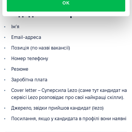
OK
передаються у профіль
кандидата в PeopleForce?
Імʼя
Email-адреса
Позиція (по назві вакансії)
Номер телефону
Резюме
Заробітна плата
Cover letter – Суперсила Lezo (саме тут кандидат на
сервісі Lezo розповідає про свої найкращі скілли).
Джерело, звідки прийшов кандидат (lezo)
Посилання, якщо у кандидата в профілі вони наявні