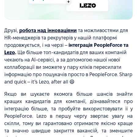
Друзі,
робота над інноваціями
та можливостями для
HR-менеджерів та рекрутерів у нашій платформі
продовжується, і на черзі –
інтеграція PeopleForce та
Lezo
.
Ще більше топ-кандидатів для ваших компаній
чекають на АІ-сервісі, а за допомогою нашої нової
коллаборації ви зможете у пару кліків пересилати
інформацію про пошукачів просто в PeopleForce. Sharp
and quick – it’s Lezo, after all 😄
Якщо ви шукаєте якомога більше шансів знайти
кращих кандидатів для компанії, дізнавайтеся про
інтеграцію більше, та пробуйте використовувати її у
PeopleForce. Lezo в першу чергу звертає увагу на
скілли, тому ви гарантовано отримаєте якісно краще
та значно швидше закриття вакансій, та зменшите