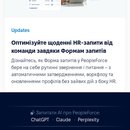
Updates
Оптимізуйте щоденні HR-запити від
команди завдяки Формам запитів
Дізнайтесь, як Форма запитів у PeopleForce
бере на себе рутинні звернення і питання – з
автоматичними затвердженнями, воркфлоу та
оновленнями профілів без зайвих дій з боку HR.
Запитати AI про PeopleForce:
ChatGPT
Claude
Perplexity