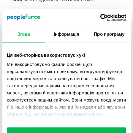
У профілях усіх залайканих вами кандидатів
зʼявиться кнопка “Надіслати у PeopleForce”.
Натисніть її – дані будуть надіслані у систему, а Lezo
покаже вам сповіщення, що CV був успішно
Згода
Інформація
Про програму
відправлений.
У PeopleForce кандидат потрапить до бази,
Ця веб-сторінка використовує кукі
побачити це можна у Рекрутинг – Кандидати.
Ми використовуємо файли cookie, щоб
персоналізувати вміст і рекламу, інтегрувати функції
соціальних мереж та аналізувати наш трафік. Ми
також передаємо нашим партнерам із соціальних
❗
Зверніть увагу!
З питань підтримки інтеграції та
мереж, реклами й аналітики інформацію про те, як ви
можливих проблем, звертайтеся, будь ласка, до
користуєтеся нашим сайтом. Вони можуть поєднувати
сервісу Lezo за адресою
hello@lezo.io
або у
Telegram
,
її з іншою інформацією, яку ви їм надали або яку вони
де команда з радістю відповість на ваші запитання.
зібрали під час вашого користування їхніми
службами.
Які поля автоматично