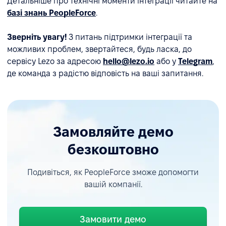
Детальніше про технічні моменти інтеграції читайте на
базі знань PeopleForce
.
Зверніть увагу!
З питань підтримки інтеграції та
можливих проблем, звертайтеся, будь ласка, до
сервісу Lezo за адресою
hello@lezo.io
або у
Telegram
,
де команда з радістю відповість на ваші запитання.
Замовляйте демо
безкоштовно
Подивіться, як PeopleForce зможе допомогти
вашій компанії.
Замовити демо