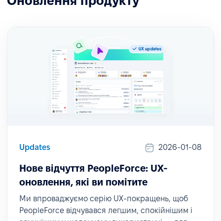
Оновлення продукту
Updates
2026-01-08
Нове відчуття PeopleForce: UX-
оновлення, які ви помітите
Ми впроваджуємо серію UX-покращень, щоб
PeopleForce відчувався легшим, спокійнішим і