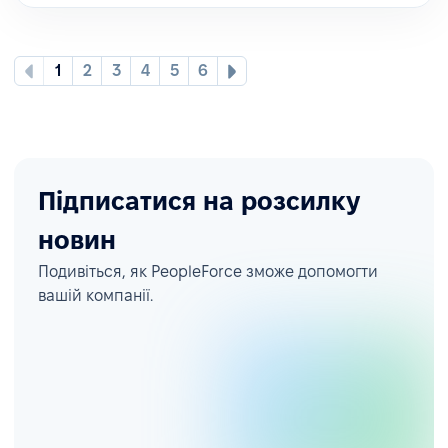
1
2
3
4
5
6
Підписатися на розсилку
новин
Подивіться, як PeopleForce зможе допомогти
вашій компанії.