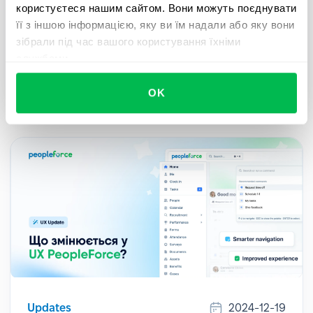
користуєтеся нашим сайтом. Вони можуть поєднувати
Для всіх клієнтів, які використовують
її з іншою інформацією, яку ви їм надали або яку вони
електронний підпис і хочуть прискорити і
зібрали під час вашого користування їхніми
спростити документообіг за допомогою
службами.
безшовної інтеграції з Autenti – ознайомтеся з
нашим гайдом.
OK
Updates
2024-12-19