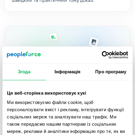
швидкий та практичний тому доказ.
Згода
Інформація
Про програму
Ця веб-сторінка використовує кукі
Updates
2025-05-27
Ми використовуємо файли cookie, щоб
персоналізувати вміст і рекламу, інтегрувати функції
Підписуйте документи з QES в
соціальних мереж та аналізувати наш трафік. Ми
PeopleForce завдяки новій інтеграції
також передаємо нашим партнерам із соціальних
Autenti – гайд
мереж, реклами й аналітики інформацію про те, як ви