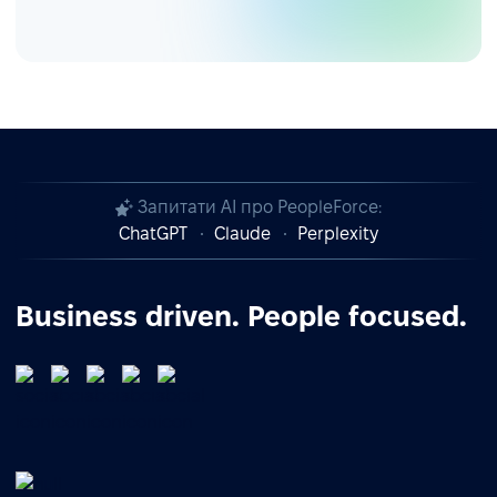
Запитати AI про PeopleForce:
ChatGPT
Claude
Perplexity
Business driven. People focused.