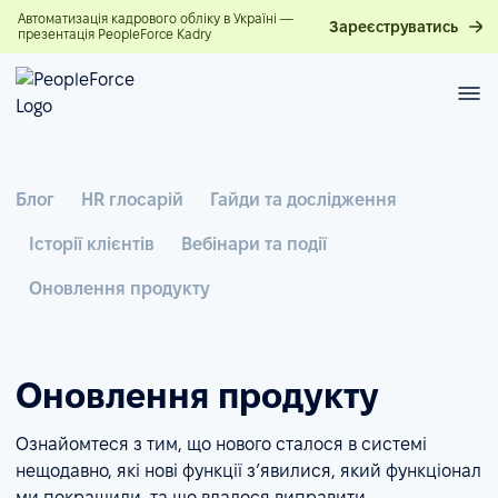
Автоматизація кадрового обліку в Україні —
Зареєструватись
презентація PeopleForce Kadry
Блог
HR глосарій
Гайди та дослідження
Історії клієнтів
Вебінари та події
Оновлення продукту
Оновлення продукту
Ознайомтеся з тим, що нового сталося в системі
нещодавно, які нові функції з’явилися, який функціонал
ми покращили, та що вдалося виправити.