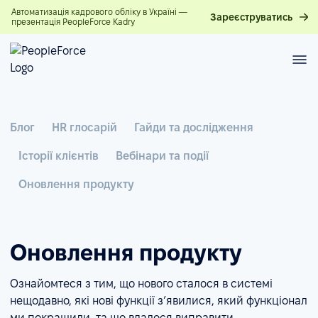
Автоматизація кадрового обліку в Україні —
Зареєструватись
презентація PeopleForce Kadry
Блог
HR глосарій
Гайди та дослідження
Історії клієнтів
Вебінари та події
Оновлення продукту
Оновлення продукту
Ознайомтеся з тим, що нового сталося в системі
нещодавно, які нові функції з’явилися, який функціонал
ми покращили, та що вдалося виправити.