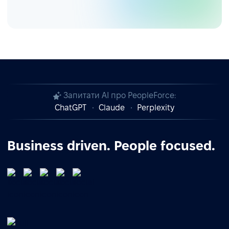
Запитати AI про PeopleForce:
ChatGPT
Claude
Perplexity
Business driven. People focused.