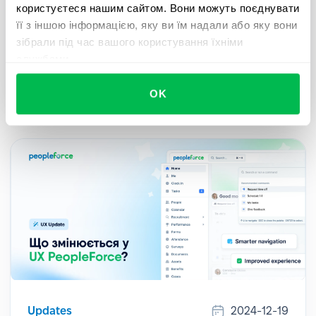
користуєтеся нашим сайтом. Вони можуть поєднувати
Для всіх клієнтів, які використовують
її з іншою інформацією, яку ви їм надали або яку вони
електронний підпис і хочуть прискорити і
зібрали під час вашого користування їхніми
спростити документообіг за допомогою
службами.
безшовної інтеграції з Autenti – ознайомтеся з
нашим гайдом.
OK
Updates
2024-12-19