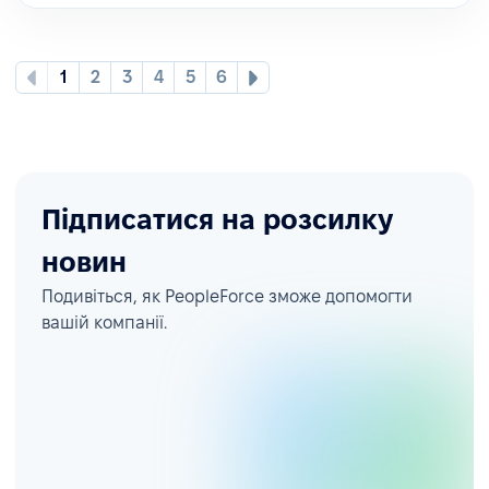
1
2
3
4
5
6
Підписатися на розсилку
новин
Подивіться, як PeopleForce зможе допомогти
вашій компанії.