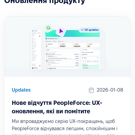
Оновлення продукту
Updates
2026-01-08
Нове відчуття PeopleForce: UX-
оновлення, які ви помітите
Ми впроваджуємо серію UX-покращень, щоб
PeopleForce відчувався легшим, спокійнішим і