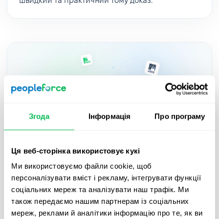
швидкий та практичний тому доказ.
Згода
Інформація
Про програму
Ця веб-сторінка використовує кукі
Updates
2025-05-27
Ми використовуємо файли cookie, щоб
персоналізувати вміст і рекламу, інтегрувати функції
Підписуйте документи з QES в
соціальних мереж та аналізувати наш трафік. Ми
PeopleForce завдяки новій інтеграції
також передаємо нашим партнерам із соціальних
Autenti – гайд
мереж, реклами й аналітики інформацію про те, як ви