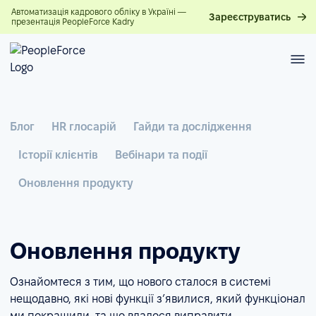
Автоматизація кадрового обліку в Україні —
Зареєструватись
презентація PeopleForce Kadry
Блог
HR глосарій
Гайди та дослідження
Історії клієнтів
Вебінари та події
Оновлення продукту
Оновлення продукту
Ознайомтеся з тим, що нового сталося в системі
нещодавно, які нові функції з’явилися, який функціонал
ми покращили, та що вдалося виправити.