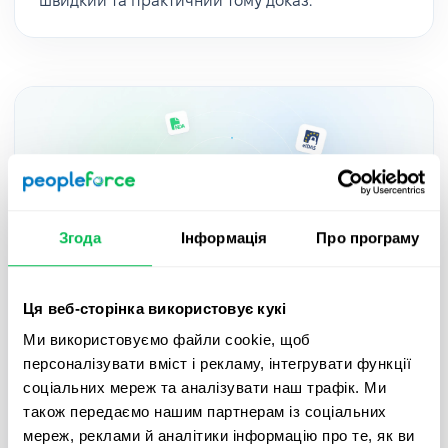
швидкий та практичний тому доказ.
Згода
Інформація
Про програму
Ця веб-сторінка використовує кукі
Updates
2025-05-27
Ми використовуємо файли cookie, щоб
персоналізувати вміст і рекламу, інтегрувати функції
Підписуйте документи з QES в
соціальних мереж та аналізувати наш трафік. Ми
PeopleForce завдяки новій інтеграції
також передаємо нашим партнерам із соціальних
Autenti – гайд
мереж, реклами й аналітики інформацію про те, як ви