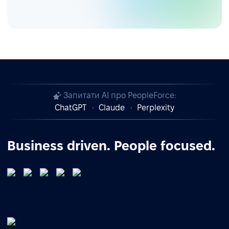
Запитати AI про PeopleForce:
ChatGPT
Claude
Perplexity
Business driven. People focused.