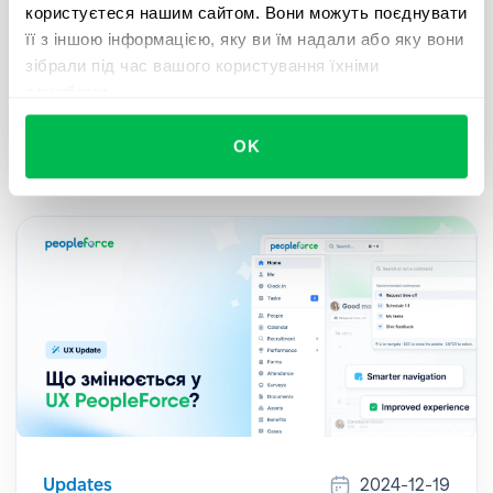
користуєтеся нашим сайтом. Вони можуть поєднувати
Для всіх клієнтів, які використовують
її з іншою інформацією, яку ви їм надали або яку вони
електронний підпис і хочуть прискорити і
зібрали під час вашого користування їхніми
спростити документообіг за допомогою
службами.
безшовної інтеграції з Autenti – ознайомтеся з
нашим гайдом.
OK
Updates
2024-12-19