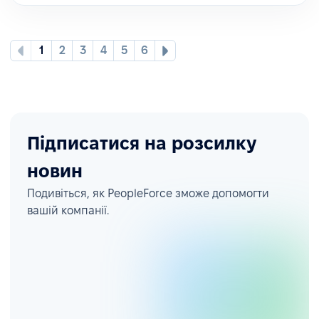
1
2
3
4
5
6
Підписатися на розсилку
новин
Подивіться, як PeopleForce зможе допомогти
вашій компанії.