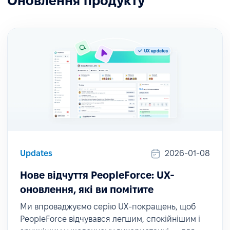
Оновлення продукту
Updates
2026-01-08
Нове відчуття PeopleForce: UX-
оновлення, які ви помітите
Ми впроваджуємо серію UX-покращень, щоб
PeopleForce відчувався легшим, спокійнішим і